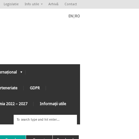
Legislatie
Info utile
Arhivă
Contact
EN
|
RO
ernațional
rteneriate
GDPR
ânia 2022 – 2027
Informaţii utile