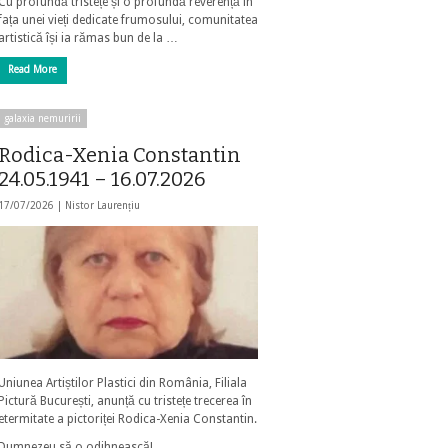
Cu profundă tristețe și o profundă reverență în
fața unei vieți dedicate frumosului, comunitatea
artistică își ia rămas bun de la …
Read More
galaxia nemuririi
Rodica-Xenia Constantin
24.05.1941 – 16.07.2026
17/07/2026 |
Nistor Laurențiu
Uniunea Artiștilor Plastici din România, Filiala
Pictură București, anunță cu tristețe trecerea în
etermitate a pictoriței Rodica-Xenia Constantin.
Dumnezeu să o odihnească!