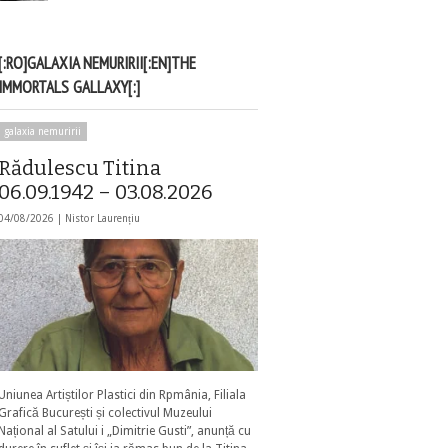
[:RO]GALAXIA NEMURIRII[:EN]THE
IMMORTALS GALLAXY[:]
galaxia nemuririi
Rădulescu Titina
06.09.1942 – 03.08.2026
04/08/2026 |
Nistor Laurențiu
Uniunea Artiștilor Plastici din Rpmânia, Filiala
Grafică București și colectivul Muzeului
Național al Satului i „Dimitrie Gusti”, anunță cu