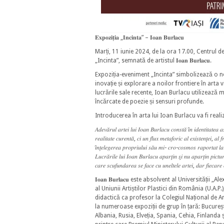
𝐄𝐱𝐩𝐨𝐳𝐢𝐭̦𝐢𝐚 „𝐈𝐧𝐜𝐢𝐧𝐭𝐚” – 𝐈𝐨𝐚𝐧 𝐁𝐮𝐫𝐥𝐚𝐜𝐮
Marți, 11 iunie 2024, de la ora 17.00, Centrul d
„Incinta”, semnată de artistul 𝐈𝐨𝐚𝐧 𝐁𝐮𝐫𝐥𝐚𝐜𝐮.
Expoziția-eveniment „Incinta” simbolizează o nou
inovație și explorare a noilor frontiere în arta v
lucrările sale recente, Ioan Burlacu utilizează 
încărcate de poezie și sensuri profunde.
Introducerea în arta lui Ioan Burlacu va fi realizată de cr
𝐴𝑑𝑒𝑣𝑎̆𝑟𝑢𝑙 𝑎𝑟𝑡𝑒𝑖 𝑙𝑢𝑖 𝐼𝑜𝑎𝑛 𝐵𝑢𝑟𝑙𝑎𝑐𝑢 𝑐𝑜𝑛𝑠𝑡𝑎̆ 𝑖̂𝑛 𝑖𝑑𝑒𝑛𝑡𝑖𝑡𝑎𝑡𝑒𝑎 
𝑟𝑒𝑎𝑙𝑖𝑡𝑎𝑡𝑒 𝑐𝑢𝑟𝑒𝑛𝑡𝑎̆, 𝑐𝑖 𝑢𝑛 𝑓𝑙𝑢𝑥 𝑚𝑒𝑡𝑎𝑓𝑜𝑟𝑖𝑐 𝑎𝑙 𝑒𝑥𝑖𝑠𝑡𝑒𝑛𝑡̦𝑒𝑖, 𝑎𝑙 𝑓𝑟
𝑖̂𝑛𝑡̦𝑒𝑙𝑒𝑔𝑒𝑟𝑒𝑎 𝑝𝑟𝑜𝑝𝑟𝑖𝑢𝑙𝑢𝑖 𝑠𝑎̆𝑢 𝑚𝑖- 𝑐𝑟𝑜-𝑐𝑜𝑠𝑚𝑜𝑠 𝑟𝑎𝑝𝑜𝑟𝑡𝑎𝑡 𝑙𝑎 𝑖
𝐿𝑢𝑐𝑟𝑎̆𝑟𝑖𝑙𝑒 𝑙𝑢𝑖 𝐼𝑜𝑎𝑛 𝐵𝑢𝑟𝑙𝑎𝑐𝑢 𝑎𝑝𝑎𝑟𝑡̧𝑖𝑛 𝑠̧𝑖 𝑛𝑢 𝑎𝑝𝑎𝑟𝑡̦𝑖𝑛 𝑝𝑖𝑐𝑡𝑢𝑟
𝑐𝑎𝑟𝑒 𝑠𝑐𝑢𝑓𝑢𝑛𝑑𝑎𝑟𝑒𝑎 𝑠𝑒 𝑓𝑎𝑐𝑒 𝑐𝑢 𝑢𝑛𝑒𝑙𝑡𝑒𝑙𝑒 𝑎𝑟𝑡𝑒𝑖, 𝑑𝑎𝑟 𝑓𝑖𝑒
𝐈𝐨𝐚𝐧 𝐁𝐮𝐫𝐥𝐚𝐜𝐮 este absolvent al Universită
al Uniunii Artiștilor Plastici din România (U.A.P
didactică ca profesor la Colegiul Național de A
la numeroase expoziții de grup în țară: București
Albania, Rusia, Elveția, Spania, Cehia, Finlanda 