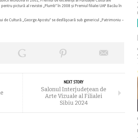
publicii Moldova în 2002, Premiul de excelență al Fundației Culturale
entru pictură al revistei „Plumb” în 2008 și Premiul filialei UAP Bacău în
lui de Cultură „George Apostu” se desfăşoară sub genericul „Patrimoniu –
NEXT STORY
Salonul Interjudeţean de
de
Arte Vizuale al Filialei
Sibiu 2024