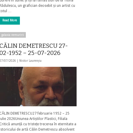
durere în suflet și își ia rămas bun de la Titina
Rădulescu, un grafician deosebit și un artist cu
totul …
Read More
galaxia nemuririi
CĂLIN DEMETRESCU 27-
02-1952 – 25-07-2026
27/07/2026 |
Nistor Laurențiu
CĂLIN DEMETRESCU27 februarie 1952 – 25
iulie 2026Uniunea Artiștilor Plastici, Filiala
Critică anunță cu tristețe trecerea în eternitate a
istoricului de artă Călin Demetrescu absolvent