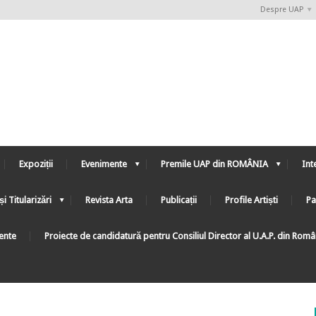
Despre UAP
Expoziții
Evenimente
Premile UAP din ROMÂNIA
Int
și Titularizări
Revista Arta
Publicații
Profile Artiști
Pa
ente
Proiecte de candidatură pentru Consiliul Director al U.A.P. din Rom