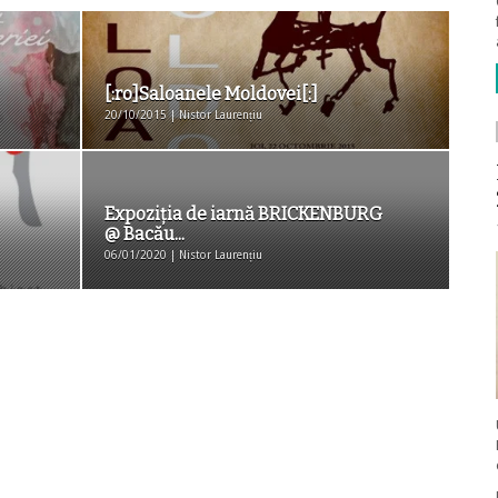
[:ro]Saloanele Moldovei[:]
20/10/2015 | Nistor Laurențiu
Expoziția de iarnă BRICKENBURG
@ Bacău...
06/01/2020 | Nistor Laurențiu