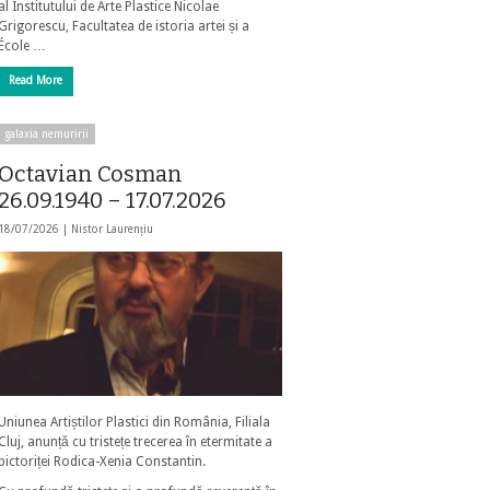
al Institutului de Arte Plastice Nicolae
Grigorescu, Facultatea de istoria artei și a
École …
Read More
galaxia nemuririi
Octavian Cosman
26.09.1940 – 17.07.2026
18/07/2026 |
Nistor Laurențiu
Uniunea Artiștilor Plastici din România, Filiala
Cluj, anunță cu tristețe trecerea în etermitate a
pictoriței Rodica-Xenia Constantin.