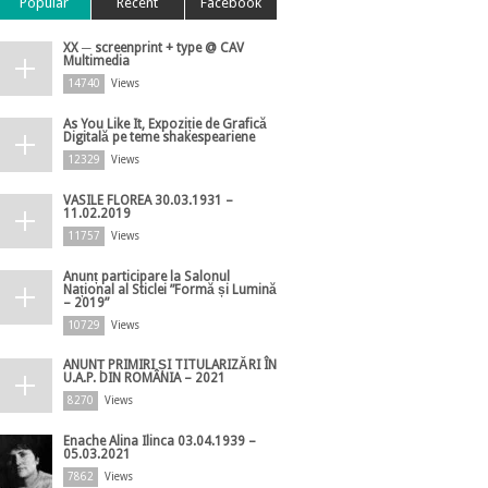
Popular
Recent
Facebook
XX ─ screenprint + type @ CAV
Multimedia
14740
Views
As You Like It, Expoziție de Grafică
Digitală pe teme shakespeariene
12329
Views
VASILE FLOREA 30.03.1931 –
11.02.2019
11757
Views
Anunț participare la Salonul
Național al Sticlei ”Formă și Lumină
– 2019”
10729
Views
ANUNȚ PRIMIRI ȘI TITULARIZĂRI ÎN
U.A.P. DIN ROMÂNIA – 2021
8270
Views
Enache Alina Ilinca 03.04.1939 –
05.03.2021
7862
Views