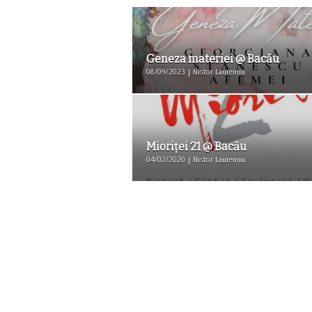
Geneza materiei @ Bacău
08/09/2023 | Nistor Laurențiu
Mioriței 21 @ Bacău
04/02/2020 | Nistor Laurențiu