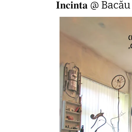
𝐈𝐧𝐜𝐢𝐧𝐭𝐚 @ Bacău