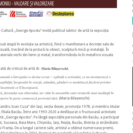
e Cultură „George Apostu” invită publicul iubitor de artă la expoziția
ă etapă în evoluția sa artistică, fiind o manifestare a dorinței sale de
izuală, trecând de la pictură la obiect, sculptură mică şi instalaţii. În
materiale vechi din lemn și metal, transformându-le în metafore vizuale
iticul de artă dr. 𝐌𝐚𝐫𝐢𝐚 𝐁𝐢𝐥𝐚𝐬̦𝐞𝐯𝐬𝐜𝐡𝐢.
𝑎𝑠𝑢𝑚𝑎𝑡𝑎̆ 𝑎 𝑖̂𝑛𝑡𝑟𝑒𝑔𝑢𝑙𝑢𝑖 𝑐𝑒 𝑑𝑒𝑣𝑖𝑛𝑒 𝑒𝑐𝑟𝑎𝑛 – 𝑜𝑔𝑙𝑖𝑛𝑑𝑎̆ 𝑎 𝑎𝑟𝑡𝑖𝑠𝑡𝑢𝑙𝑢𝑖, 𝑐𝑒 𝑛𝑢 𝑖𝑛𝑣𝑒𝑛𝑡𝑎𝑟𝑖𝑎𝑧𝑎̆ 𝑜
𝑔𝑖𝑙𝑖𝑡𝑎̆𝑡̦𝑖𝑖, 𝑖̂𝑛𝑐𝑎𝑝𝑠𝑢𝑙𝑎𝑡 𝑖̂𝑛 𝑟𝑒𝑎𝑐𝑡̦𝑖𝑖, 𝑎𝑡𝑖𝑡𝑢𝑑𝑖𝑛𝑖, 𝑔𝑎̂𝑛𝑑𝑢𝑟𝑖 𝑐𝑒 𝑚𝑜𝑑𝑒𝑙𝑒𝑎𝑧𝑎̆ 𝑓𝑖𝑒𝑐𝑎̆𝑟𝑢𝑖 𝑝𝑟𝑖𝑣𝑖𝑡𝑜𝑟
̂𝑛𝑠𝑒𝑚𝑛𝑒𝑙𝑒 𝑐𝑒 𝑖̂𝑙 𝑖̂𝑛𝑐𝑜𝑛𝑗𝑜𝑎𝑟𝑎̆.
𝑖, 𝑑𝑒𝑠𝑒𝑛𝑢𝑙𝑢𝑖 𝑠𝑎𝑢 𝑜𝑏𝑖𝑒𝑐𝑡𝑢𝑙𝑢𝑖, 𝑖𝑎𝑟 𝑐𝑖𝑡𝑖𝑡𝑒 𝑖̂𝑛 𝑎𝑛𝑠𝑎𝑚𝑏𝑙𝑢 𝑠𝑢𝑛𝑡 𝑠𝑡𝑟𝑎𝑡𝑢𝑟𝑖𝑙𝑒 𝑢𝑛𝑒𝑖 𝑚𝑒𝑑𝑖𝑡𝑎𝑡̦𝑖𝑖 𝑖̂𝑛
𝑎𝑟𝑒 𝑜𝑝𝑟𝑖𝑟𝑒 𝑖̂𝑛 𝑝𝑎𝑟𝑡𝑒 𝑐𝑜𝑛𝑡𝑢𝑟𝑒𝑎𝑧𝑎̆ 𝑝𝑜𝑟𝑡𝑟𝑒𝑡𝑢𝑙 𝑖𝑑𝑒𝑖𝑖. (Maria Bilașevschi)
ții „Alexandru Ioan Cuza” din Iași, secția desen, promoția 1978, și membru titular
.), filiala Bacău. Între anii 1993-2020 a desfășurat o fructuoasă activitate
rtă „George Apostu”. Pe lângă expozițiile personale din Bacău, a participat
, Suceava, Baia Mare, Chișinău, Iași, Reșița, Buzău, Bistrița și străinătate:
și Franța. De-a lungul carierei sale, artistul a obținut numeroase premii,