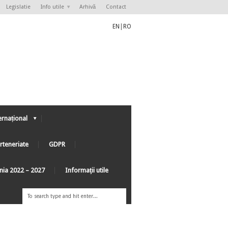
Legislatie
Info utile
Arhivă
Contact
EN
|
RO
ernațional
rteneriate
GDPR
ânia 2022 – 2027
Informaţii utile