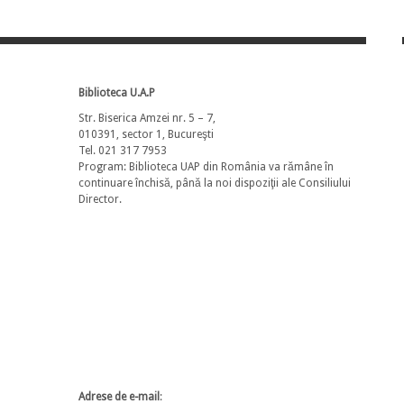
Biblioteca U.A.P
Str. Biserica Amzei nr. 5 – 7,
010391, sector 1, Bucureşti
Tel. 021 317 7953
Program: Biblioteca UAP din România va rămâne în
continuare închisă, până la noi dispoziţii ale Consiliului
Director.
Adrese de e-mail
: