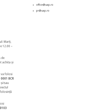
office@uap.ro
pr@uap.ro
l: Marți,
le 12.00 –
ă de
t achita și
 va folosi
 0001 BCR
 și/sau
biectul
 folosință
losi
 0103