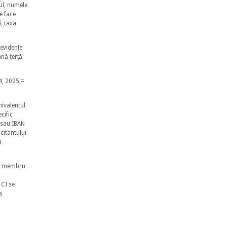
nul, numele
e face
i, taxa
 evidențe
nă terță
4, 2025 =
hivalentul
ecific
 sau IBAN
icitantului
a
de membru
 CI se
a