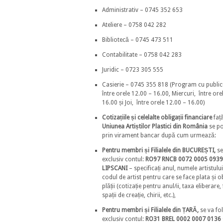
Administrativ – 0745 352 653
Ateliere – 0758 042 282
Bibliotecă – 0745 473 511
Contabilitate – 0758 042 283
Juridic – 0723 305 555
Casierie – 0745 355 818 (Program cu publicu
între orele 12.00 – 16.00, Miercuri, între ore
16.00 și Joi, între orele 12.00 – 16.00)
Cotizațiile și celelalte obligații financiare
faț
Uniunea Artiștilor Plastici din România
se po
prin virament bancar după cum urmează:
Pentru membri și Filialele din BUCUREȘTI,
se
exclusiv contul:
RO97 RNCB 0072 0005 0939
LIPSCANI
– specificați anul, numele artistului
codul de artist pentru care se face plata și o
plății (cotizație pentru anul/ii, taxa eliberare,
spații de creație, chirii, etc.),
Pentru membri și Filialele din ȚARĂ,
se va fo
exclusiv contul:
RO31 BREL 0002 0007 0136