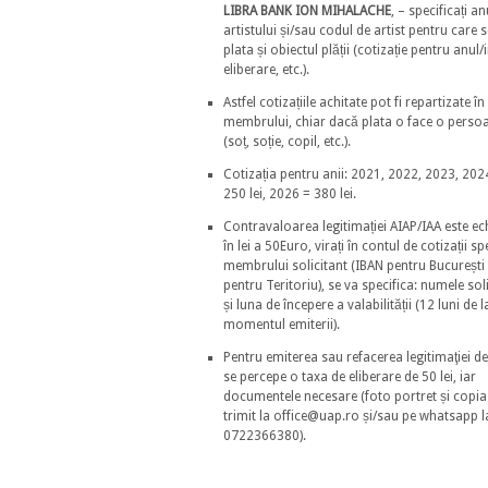
LIBRA BANK ION MIHALACHE
, – specificați a
artistului și/sau codul de artist pentru care s
plata și obiectul plății (cotizație pentru anul/i
eliberare, etc.).
Astfel cotizațiile achitate pot fi repartizate în
membrului, chiar dacă plata o face o persoa
(soț, soție, copil, etc.).
Cotizația pentru anii: 2021, 2022, 2023, 202
250 lei, 2026 = 380 lei.
Contravaloarea legitimației AIAP/IAA este ec
în lei a 50Euro, virați în contul de cotizații sp
membrului solicitant (IBAN pentru București
pentru Teritoriu), se va specifica: numele sol
și luna de începere a valabilității (12 luni de l
momentul emiterii).
Pentru emiterea sau refacerea legitimaţiei 
se percepe o taxa de eliberare de 50 lei, iar
documentele necesare (foto portret și copia
trimit la office@uap.ro și/sau pe whatsapp l
0722366380).