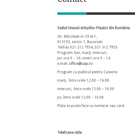
Sediul Uniunii Artiştilor Plastici din România
Str. Băiculești nr.29 et.1,
013193, sector 1, Bucuresti
Tel/Fax 021 212 7954, 021 312 7955
Program: luni, marţi, miercuri,
joi: ora 9 – 16; vineri: ora 9 – 14
e.mail:
office@uap.ro
Program cu publicul pentru Casierie:
marți, între orele 12.00 – 16.00
miercuri, între orele 12.00 – 16.00
joi, între orele 12.00 – 16.00
Plata se poate face cu numerar sau card.
Telefoane utile
: