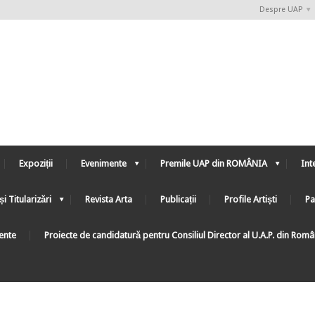
Despre UAP
Expoziții
Evenimente
Premile UAP din ROMÂNIA
Int
și Titularizări
Revista Arta
Publicații
Profile Artiști
Pa
ente
Proiecte de candidatură pentru Consiliul Director al U.A.P. din Rom