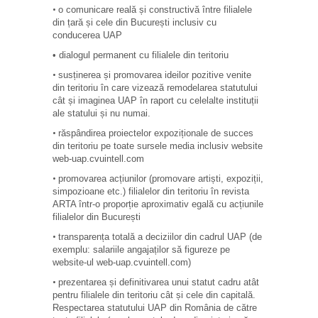
o comunicare reală și constructivă între filialele
•
din țară și cele din București inclusiv cu
conducerea UAP
• dialogul permanent cu filialele din teritoriu
susținerea și promovarea ideilor pozitive venite
•
din teritoriu în care vizează remodelarea statutului
cât și imaginea UAP în raport cu celelalte instituții
ale statului și nu numai.
răspândirea proiectelor expoziționale de succes
•
din teritoriu pe toate sursele media inclusiv website
web-uap.cvuintell.com
promovarea acțiunilor (promovare artiști, expoziții,
•
simpozioane etc.) filialelor din teritoriu în revista
ARTA într-o proporție aproximativ egală cu acțiunile
filialelor din București
transparența totală a deciziilor din cadrul UAP (de
•
exemplu: salariile angajaților să figureze pe
website-ul web-uap.cvuintell.com)
prezentarea și definitivarea unui statut cadru atât
•
pentru filialele din teritoriu cât și cele din capitală.
Respectarea statutului UAP din România de către