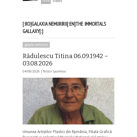
Views
7854
[:RO]GALAXIA NEMURIRII[:EN]THE IMMORTALS
GALLAXY[:]
galaxia nemuririi
Rădulescu Titina 06.09.1942 –
03.08.2026
04/08/2026 |
Nistor Laurențiu
Uniunea Artiștilor Plastici din Rpmânia, Filiala Grafică