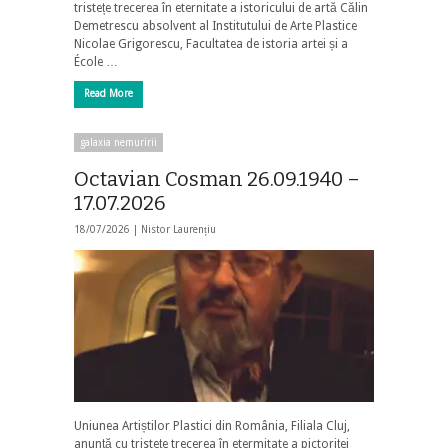
tristețe trecerea în eternitate a istoricului de artă Călin
Demetrescu absolvent al Institutului de Arte Plastice
Nicolae Grigorescu, Facultatea de istoria artei și a
École …
Read More
galaxia nemuririi
Octavian Cosman 26.09.1940 –
17.07.2026
18/07/2026 |
Nistor Laurențiu
Uniunea Artiștilor Plastici din România, Filiala Cluj,
anunță cu tristețe trecerea în etermitate a pictoriței