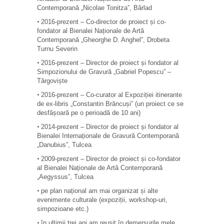
Contemporană
„Nicolae Tonitza”
, Bârlad
2016-prezent – Co-director de proiect
și co-
•
fondator al
Bienalei Na
ționale de Artă
Contemporană
„Gheorghe D. Anghel”
, Drobeta
Turnu Severin
2016-prezent – Director de proiect și fondator al
•
Simpozionului de Gravură „Gabriel Popescu” –
Târgoviște
2016-prezent – Co-curator al Expoziției itinerante
•
de ex-libris „Constantin Brâncuși” (un proiect ce se
desfășoară pe o perioadă de 10 ani)
2014-prezent – Director de proiect
și fondator
al
•
Bienalei Interna
ționale de Gravură Contemporană
„Danubius”, Tulcea
2009-prezent – Director de proiect
și co-fondator
•
al Bienalei Na
ționale de Artă Contemporană
„Aegyssus”, Tulcea
pe plan național am mai organizat
și alte
•
evenimente culturale (expoziții, workshop-uri,
simpozioane etc.)
în ultimii trei ani
am reușit în demersurile mele
•