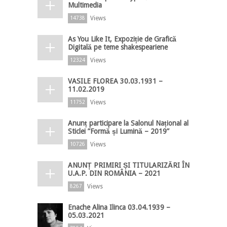
Multimedia
Views
14738
As You Like It, Expoziție de Grafică
Digitală pe teme shakespeariene
Views
12324
VASILE FLOREA 30.03.1931 –
11.02.2019
Views
11752
Anunț participare la Salonul Național al
Sticlei ”Formă și Lumină – 2019”
Views
10726
ANUNȚ PRIMIRI ȘI TITULARIZĂRI ÎN
U.A.P. DIN ROMÂNIA – 2021
Views
8267
Enache Alina Ilinca 03.04.1939 –
05.03.2021