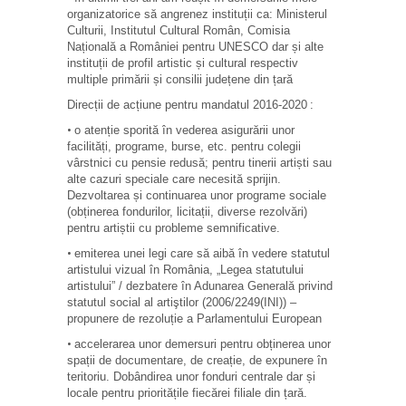
organizatorice să angrenez instituții ca: Ministerul
Culturii, Institutul Cultural
Român, Comisia
Națională a României pentru UNESCO dar și alte
instituții de profil artistic și cultural respectiv
multiple primării și consilii județene din țară
Direcții de acțiune pentru mandatul 2016-2020
:
o atenție sporită în vederea asigurării unor
•
facilități, programe, burse, etc. pentru colegii
vârstnici cu pensie redusă; pentru tinerii artiști sau
alte cazuri speciale care necesită sprijin.
Dezvoltarea și continuarea unor programe sociale
(obținerea fondurilor, licitații, diverse rezolvări)
pentru artiștii cu probleme semnificative.
emiterea unei legi care să aibă în vedere statutul
•
artistului vizual în România, „Legea statutului
artistului” / dezbatere în Adunarea Generală privind
statutul social al artiştilor (2006/2249(INI)) –
propunere de rezoluție a Parlamentului European
accelerarea unor demersuri pentru obținerea unor
•
spa
ții de documentare, de creație, de expunere în
teritoriu. Dobândirea unor fonduri centrale dar și
locale pentru prioritățile fiecărei filiale din țară.