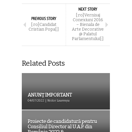
NEXT STORY
[:ro]Vernisaj
PREVIOUS STORY
Conexiuni 2016
[:ro]Candidat
– Bienala de
Cristian Popa[:]
Arte Decorative
@ Palatul
Parlamentului[:]
Related Posts
ANUNȚ IMPORTANT
04/07/2022 | Nistor Laurențiu
Proiecte de candidatură pentru
Consiliul Director al U.A.P. din