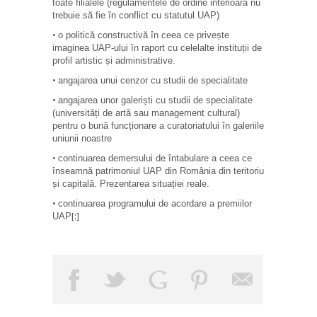
toate filialele (regulamentele de ordine interioară nu
trebuie să fie în conflict cu statutul UAP)
o politică constructivă în ceea ce privește
•
imaginea UAP-ului în raport cu celelalte instituții de
profil artistic și administrative.
angajarea unui cenzor cu studii
de specialitate
•
angajarea unor galeriști cu studii de specialitate
•
(universități de artă sau management cultural)
pentru o bună funcționare a curatoriatului în galeriile
uniunii noastre
continuarea demersului de întabulare a ceea ce
•
înseamnă patrimoniul UAP din România din teritoriu
și capitală. Prezentarea situației reale.
continuarea programului de acordare a premiilor
•
UAP
[:]