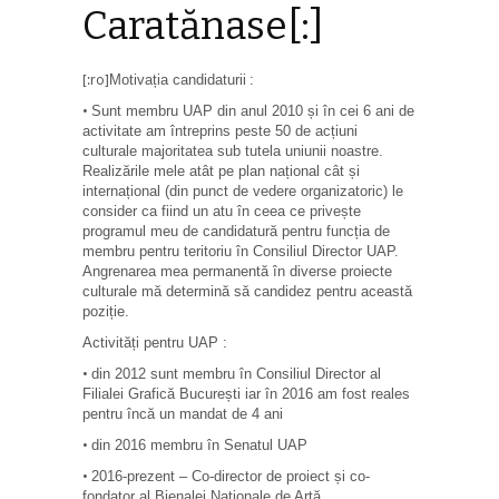
Caratănase[:]
Motiva
ția candidaturii
:
[:ro]
Sunt membru UAP din anul 2010 și în cei 6 ani de
•
activitate am întreprins peste 50 de acțiuni
culturale majoritatea sub tutela uniunii noastre.
Realizările mele atât pe plan național cât și
internațional (din punct de vedere organizatoric) le
consider ca fiind un atu în ceea ce privește
programul meu de candidatură pentru funcția de
membru pentru teritoriu în Consiliul Director UAP.
Angrenarea mea permanentă în diverse proiecte
culturale mă determină să candidez pentru aceast
ă
poziție
.
Activit
ăți pentru UAP
:
din 2012 sunt membru
în Consiliul Director al
•
Filialei Grafică București iar în 2016 am fost reales
pentru încă un mandat de 4 ani
din 2016 membru în Senatul UAP
•
2016-prezent – Co-director de proiect
și co-
•
fondator al
Bienalei Na
ționale de Artă