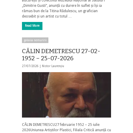
București și colectivul Muzeului Național al Satului i
„Dimitrie Gusti”, anunță cu durere în suflet și își ia
rămas bun de la Titina Rădulescu, un grafician
deosebit și un artist cu totul …
Read More
galaxia nemuririi
CĂLIN DEMETRESCU 27-02-
1952 – 25-07-2026
27/07/2026 |
Nistor Laurențiu
CĂLIN DEMETRESCU27 februarie 1952 – 25 iulie
2026Uniunea Artiștilor Plastici, Filiala Critică anunță cu