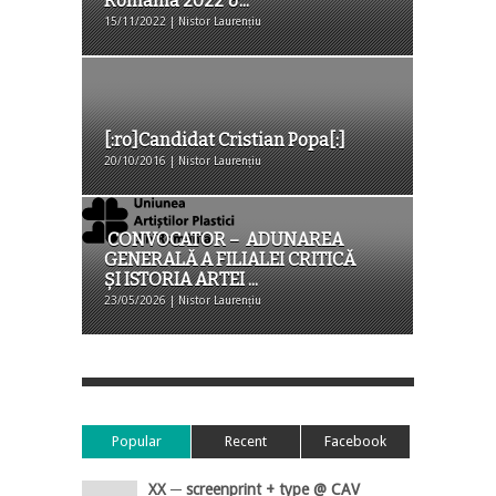
România 2022 &...
15/11/2022 | Nistor Laurențiu
[:ro]Candidat Cristian Popa[:]
20/10/2016 | Nistor Laurențiu
CONVOCATOR – ADUNAREA
GENERALĂ A FILIALEI CRITICĂ
ȘI ISTORIA ARTEI ...
23/05/2026 | Nistor Laurențiu
Popular
Recent
Facebook
XX ─ screenprint + type @ CAV