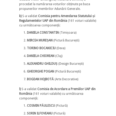
procedat la numărarea voturilor obținute pe baza
propunerilor membrilor Adunării Generale.
k)
S-a validat
Comisia pentru Amendarea Statutului și
Regulamentelor
UAP din România
(161 voturi valabile)
cu următoarea componență:
DANIELA CONSTANTIN
(Timișoara)
MIRCEA MUREȘAN
(Pictură București)
TORINO BOCANICIU
(Deva)
DANIELA CHIOREAN
(Cluj)
ALEXANDRU GHILDUȘ
(Design București)
GHEORGHE POGAN
(Pictură București)
BOGDAN HOJBOTĂ
(Arte Decorative)
l)
S-a validat
Comisia de Acordare a Premiilor UAP din
România
(161 voturi valabile) cu următoarea
componență:
COSMIN PĂULESCU
(Pictură)
SORIN ILFOVEANU
(Pictură)