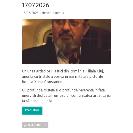
17.07.2026
18/07/2026 |
Nistor Laurențiu
Uniunea Artiștilor Plastici din România, Filiala Cluj,
anunță cu tristețe trecerea în etermitate a pictoriței
Rodica-Xenia Constantin.
Cu profundă tristețe și o profundă reverență în fața
unei vieți dedicate frumosului, comunitatea artistică își
ia rămas bun de la …
Read More
galaxia nemuririi