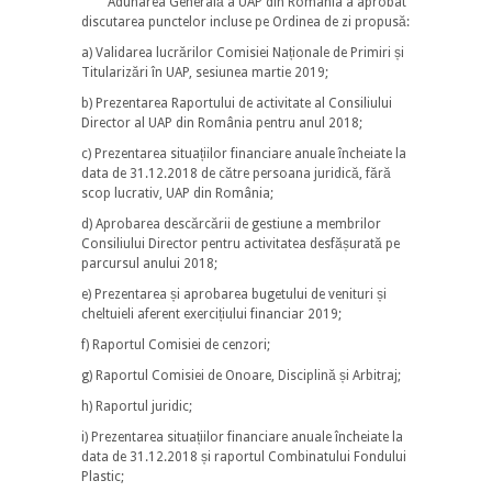
Adunarea Generală a UAP din România a aprobat
discutarea punctelor incluse pe Ordinea de zi propusă:
a) Validarea lucrărilor Comisiei Naționale de Primiri și
Titularizări în UAP, sesiunea martie 2019;
b) Prezentarea Raportului de activitate al Consiliului
Director al UAP din România pentru anul 2018;
c) Prezentarea situațiilor financiare anuale încheiate la
data de 31.12.2018 de către persoana juridică, fără
scop lucrativ, UAP din România;
d) Aprobarea descărcării de gestiune a membrilor
Consiliului Director pentru activitatea desfășurată pe
parcursul anului 2018;
e) Prezentarea și aprobarea bugetului de venituri și
cheltuieli aferent exercițiului financiar 2019;
f) Raportul Comisiei de cenzori;
g) Raportul Comisiei de Onoare, Disciplină și Arbitraj;
h) Raportul juridic;
i) Prezentarea situațiilor financiare anuale încheiate la
data de 31.12.2018 și raportul Combinatului Fondului
Plastic;