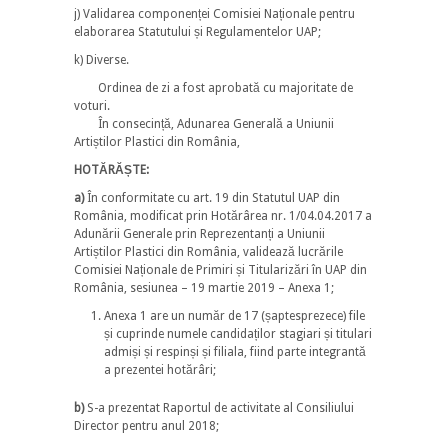
j) Validarea componenței Comisiei Naționale pentru
elaborarea Statutului și Regulamentelor UAP;
k) Diverse.
Ordinea de zi a fost aprobată cu majoritate de
voturi.
În consecință, Adunarea Generală a Uniunii
Artiștilor Plastici din România,
HOTĂRĂȘTE:
a)
În conformitate cu art. 19 din Statutul UAP din
România, modificat prin Hotărârea nr. 1/04.04.2017 a
Adunării Generale prin Reprezentanți a Uniunii
Artiștilor Plastici din România, validează lucrările
Comisiei Naționale de Primiri și Titularizări în UAP din
România, sesiunea – 19 martie 2019 – Anexa 1;
Anexa 1 are un număr de 17 (șaptesprezece) file
și cuprinde numele candidaților stagiari și titulari
admiși și respinși și filiala, fiind parte integrantă
a prezentei hotărâri;
b)
S-a prezentat Raportul de activitate al Consiliului
Director pentru anul 2018;