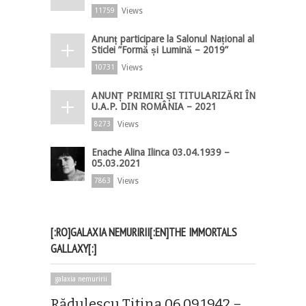
Views
11759
Anunț participare la Salonul Național al
Sticlei ”Formă și Lumină – 2019”
Views
10731
ANUNȚ PRIMIRI ȘI TITULARIZĂRI ÎN
U.A.P. DIN ROMÂNIA – 2021
Views
8273
Enache Alina Ilinca 03.04.1939 –
05.03.2021
Views
7863
[:RO]GALAXIA NEMURIRII[:EN]THE IMMORTALS
GALLAXY[:]
galaxia nemuririi
Rădulescu Titina 06.09.1942 –