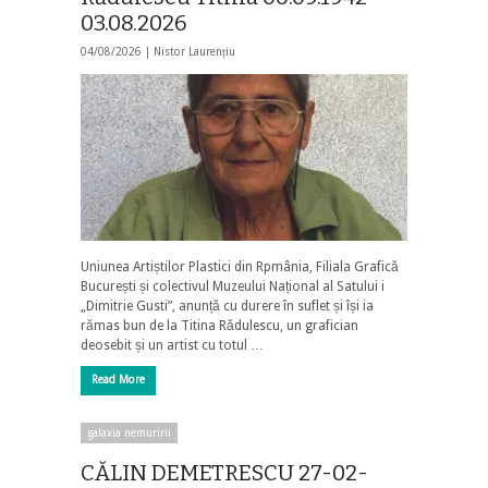
03.08.2026
04/08/2026 |
Nistor Laurențiu
Uniunea Artiștilor Plastici din Rpmânia, Filiala Grafică
București și colectivul Muzeului Național al Satului i
„Dimitrie Gusti”, anunță cu durere în suflet și își ia
rămas bun de la Titina Rădulescu, un grafician
deosebit și un artist cu totul …
Read More
galaxia nemuririi
CĂLIN DEMETRESCU 27-02-