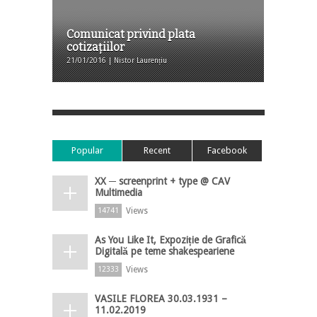
Comunicat privind plata
cotizațiilor
21/01/2016 | Nistor Laurențiu
Popular
Recent
Facebook
XX ─ screenprint + type @ CAV
Multimedia
Views
14741
As You Like It, Expoziție de Grafică
Digitală pe teme shakespeariene
Views
12333
VASILE FLOREA 30.03.1931 –
11.02.2019