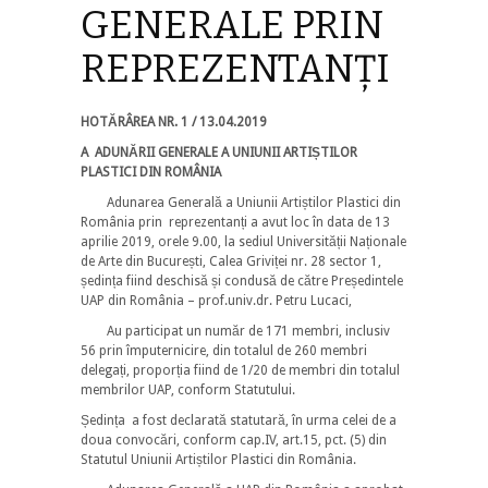
GENERALE PRIN
REPREZENTANȚI
HOTĂRÂREA NR. 1 / 13.04.2019
A ADUNĂRII GENERALE A UNIUNII ARTIȘTILOR
PLASTICI DIN ROMÂNIA
Adunarea Generală a Uniunii Artiștilor Plastici din
România prin reprezentanți a avut loc în data de 13
aprilie 2019, orele 9.00, la sediul Universității Naționale
de Arte din București, Calea Griviței nr. 28 sector 1,
ședința fiind deschisă și condusă de către Președintele
UAP din România – prof.univ.dr. Petru Lucaci,
Au participat un număr de 171 membri, inclusiv
56 prin împuternicire, din totalul de 260 membri
delegați, proporția fiind de 1/20 de membri din totalul
membrilor UAP, conform Statutului.
Ședința a fost declarată statutară, în urma celei de a
doua convocări, conform cap.IV, art.15, pct. (5) din
Statutul Uniunii Artiștilor Plastici din România.