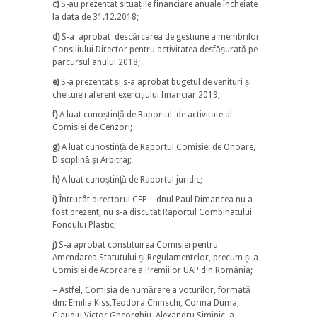
c)
S-au prezentat situațiile financiare anuale încheiate
la data de 31.12.2018;
d)
S-a aprobat descărcarea de gestiune a membrilor
Consiliului Director pentru activitatea desfășurată pe
parcursul anului 2018;
e)
S-a prezentat și s-a aprobat bugetul de venituri și
cheltuieli aferent exercițiului financiar 2019;
f)
A luat cunoștință de Raportul de activitate al
Comisiei de Cenzori;
g)
A luat cunoștință de Raportul Comisiei de Onoare,
Disciplină și Arbitraj;
h)
A luat cunoștință de Raportul juridic;
i)
Întrucât directorul CFP – dnul Paul Dimancea nu a
fost prezent, nu s-a discutat Raportul Combinatului
Fondului Plastic;
j)
S-a aprobat constituirea Comisiei pentru
Amendarea Statutului și Regulamentelor, precum și a
Comisiei de Acordare a Premiilor UAP din România;
– Astfel, Comisia de numărare a voturilor, formată
din: Emilia Kiss,Teodora Chinschi, Corina Duma,
Claudiu Victor Gheorghiu, Alexandru Siminic, a