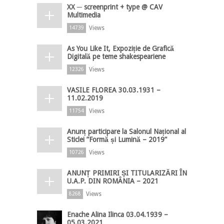
XX ─ screenprint + type @ CAV
Multimedia
Views
14739
As You Like It, Expoziție de Grafică
Digitală pe teme shakespeariene
Views
12326
VASILE FLOREA 30.03.1931 –
11.02.2019
Views
11754
Anunț participare la Salonul Național al
Sticlei ”Formă și Lumină – 2019”
Views
10726
ANUNȚ PRIMIRI ȘI TITULARIZĂRI ÎN
U.A.P. DIN ROMÂNIA – 2021
Views
8268
Enache Alina Ilinca 03.04.1939 –
05.03.2021