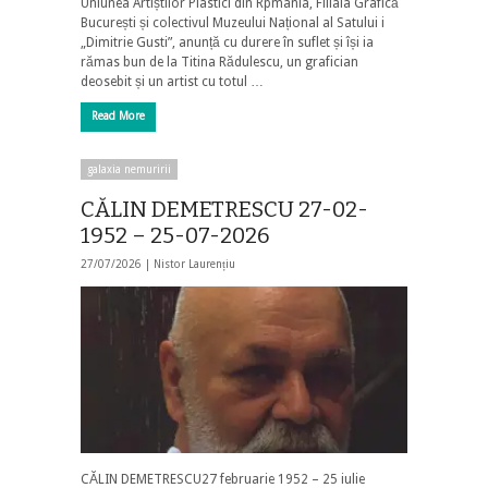
Uniunea Artiștilor Plastici din Rpmânia, Filiala Grafică
București și colectivul Muzeului Național al Satului i
„Dimitrie Gusti”, anunță cu durere în suflet și își ia
rămas bun de la Titina Rădulescu, un grafician
deosebit și un artist cu totul …
Read More
galaxia nemuririi
CĂLIN DEMETRESCU 27-02-
1952 – 25-07-2026
27/07/2026 |
Nistor Laurențiu
CĂLIN DEMETRESCU27 februarie 1952 – 25 iulie