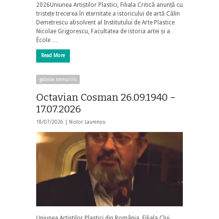
2026Uniunea Artiștilor Plastici, Filiala Critică anunță cu
tristețe trecerea în eternitate a istoricului de artă Călin
Demetrescu absolvent al Institutului de Arte Plastice
Nicolae Grigorescu, Facultatea de istoria artei și a
École …
Read More
galaxia nemuririi
Octavian Cosman 26.09.1940 –
17.07.2026
18/07/2026 |
Nistor Laurențiu
Uniunea Artiștilor Plastici din România, Filiala Cluj,