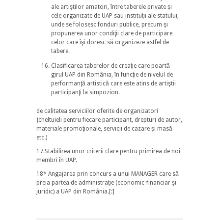
ale artiştilor amatori, între taberele private şi
cele organizate de UAP sau instituţii ale statului,
unde se folosesc fonduri publice, precum şi
propunerea unor condiţii clare de participare
celor care îşi doresc să organizeze astfel de
tabere.
Clasificarea taberelor de creaţie care poartă
girul UAP din România, în funcţie de nivelul de
performanţă artistică care este atins de artiştii
participanţi la simpozion.
de calitatea serviciilor oferite de organizatori
{cheltuieli pentru fiecare participant, drepturi de autor,
materiale promoţionale, servicii de cazare şi masă
etc.)
17.Stabilirea unor criterii clare pentru primirea de noi
membri în UAP.
18* Angajarea prin concurs a unui MANAGER care să
preia partea de administraţie (economic-financiar şi
juridic) a UAP din România.[:]