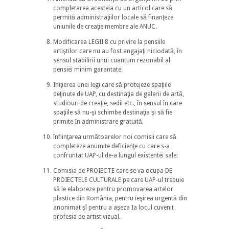
completarea acesteia cu un articol care să
permită administraţiilor locale să finanţeze
uniunile de creaţie membre ale ANUC.
Modificarea LEGII 8 cu privire la pensiile
artiştilor care nu au fost angajaţi niciodată, în
sensul stabilirii unui cuantum rezonabil al
pensiei minim garantate.
Iniţierea unei legi care să protejeze spaţiile
deţinute de UAP, cu destinaţia de galerii de artă,
studiouri de creaţie, sedii etc., în sensul în care
spaţiile să nu-şi schimbe destinaţia şi să fie
primite In administrare gratuită.
înfiinţarea următoarelor noi comisii care să
completeze anumite deficienţe cu care s-a
confruntat UAP-ul de-a lungul existentei sale:
Comisia de PROIECTE care se va ocupa DE
PROIECTELE CULTURALE pe care UAP-ul trebuie
să le elaboreze pentru promovarea artelor
plastice din România, pentru ieşirea urgentă din
anonimat şî pentru a aşeza Ia locul cuvenit
profesia de artist vizual.