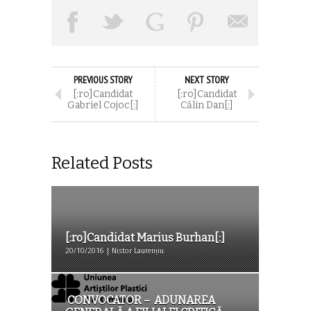
PREVIOUS STORY
NEXT STORY
[:ro]Candidat
[:ro]Candidat
Gabriel Cojoc[:]
Călin Dan[:]
Related Posts
[:ro]Candidat Marius Burhan[:]
20/10/2016 | Nistor Laurențiu
CONVOCATOR – ADUNAREA