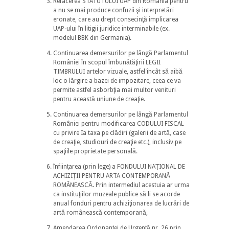
Refacerea STATUTULUI UAP din România pentru
a nu se mai produce confuzii şi interpretări
eronate, care au drept consecinţă implicarea
UAP-ului în litigii juridice interminabile (ex.
modelul BBK din Germania).
Continuarea demersurilor pe lângă Parlamentul
României în scopul îmbunătăţirii LEGII
TIMBRULUI artelor vizuale, astfel încât să aibă
loc o lărgire a bazei de impozitare, ceea ce va
permite astfel asborbţia mai multor venituri
pentru această uniune de creaţie.
Continuarea demersurilor pe lângă Parlamentul
României pentru modificarea CODULUI FISCAL
cu privire Ia taxa pe clădiri (galerii de artă, case
de creaţie, studiouri de creaţie etc.), inclusiv pe
spaţiile proprietate personală.
înfiinţarea (prin lege) a FONDULUI NAŢIONAL DE
ACHIZIŢII PENTRU ARTA CONTEMPORANĂ
ROMÂNEASCĂ. Prin intermediul acestuia ar urma
ca instituţiilor muzeale publice să li se acorde
anual fonduri pentru achiziţionarea de lucrări de
artă românească contemporană,
Amendarea Ordonanţei de Urgenţă nr. 26 prin