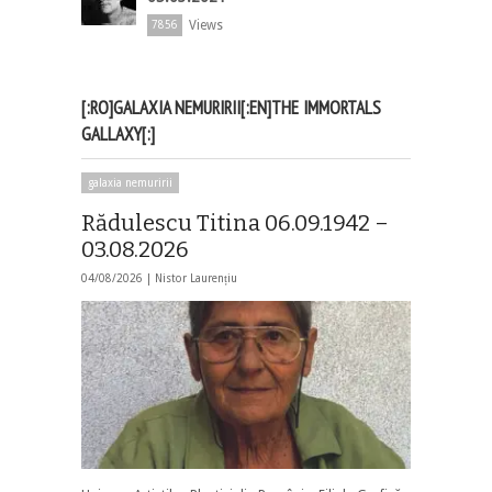
Views
7856
[:RO]GALAXIA NEMURIRII[:EN]THE IMMORTALS
GALLAXY[:]
galaxia nemuririi
Rădulescu Titina 06.09.1942 –
03.08.2026
04/08/2026 |
Nistor Laurențiu