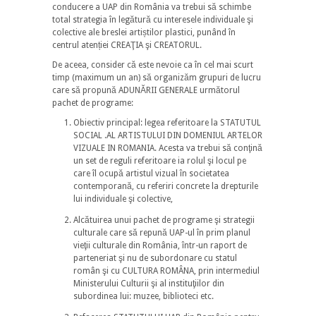
conducere a UAP din România va trebui să schimbe
total strategia în legătură cu interesele individuale şi
colective ale breslei artiștilor plastici, punând în
centrul atenției CREAŢIA şi CREATORUL.
De aceea, consider că este nevoie ca în cel mai scurt
timp (maximum un an) să organizăm grupuri de lucru
care să propună ADUNĂRII GENERALE următorul
pachet de programe:
Obiectiv principal: legea referitoare la STATUTUL
SOCIAL .AL ARTISTULUI DIN DOMENIUL ARTELOR
VIZUALE IN ROMANIA. Acesta va trebui să conţină
un set de reguli referitoare ia rolul şi locul pe
care îl ocupă artistul vizual în societatea
contemporană, cu referiri concrete la drepturile
lui individuale şi colective,
Alcătuirea unui pachet de programe şi strategii
culturale care să repună UAP-ul în prim planul
vieţii culturale din România, într-un raport de
parteneriat şi nu de subordonare cu statul
român şi cu CULTURA ROMÂNA, prin intermediul
Ministerului Culturii şi al instituţiilor din
subordinea lui: muzee, biblioteci etc.