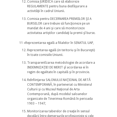
Comisia JURIDICĂ care să elaboreze
REGULAMENTE pentru buna desfăşurare a
activităţii în cadrul Uniunii.
Comisia pentru DECERNAREA PREMIILOR ŞI A
BURSELOR care trebuie să funcţioneze pe un
mandat de 4 ani şi care să monitorizeze
activitatea artiştilor candidaţi la premii şî burse.
11 »Reprezentarea egală a filialelor în SENATUL UAP,
Reprezentarea egală (in teritoriu şi în Bucureşti)
în toate comisiile Uniunii.
Transparentîzarea metodologiei de acordare a
INDEMNIZAŢIE! DE MERIT şî acordarea ei în
regim de egalitate în capitală şi în provincie.
Reînfiinţarea SALONULUI NAŢIONAL DE ARTĂ
CONTEMPORANĂ, în parteneriat cu Ministerul
Culturii şi cu Muzeul Naţional de Arta
Contemporană, după modelul saloanelor
organizate de Tinerimea Română în perioada
1903 – 1947,
Monitorizarea taberelor de creaţie în sensul
decelării între demersurile profesioniste şi cele