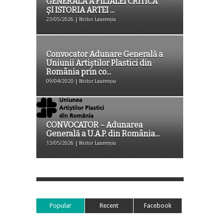
GENERALĂ A FILIALEI CRITICĂ
ȘI ISTORIA ARTEI ...
23/05/2026 | Nistor Laurențiu
Convocator Adunare Generală a
Uniunii Artiștilor Plastici din
România prin co...
09/04/2020 | Nistor Laurențiu
CONVOCATOR – Adunarea
Generală a U.A.P. din România...
13/05/2026 | Nistor Laurențiu
Popular
Recent
Facebook