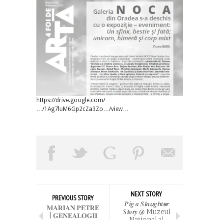
https://drive.google.com/
…/1Ag7luM6Gp2cZa3Zo…/view…
NEXT STORY
PREVIOUS STORY
𝑷𝙞𝒈 𝒂 𝑺𝙡𝒂𝙪𝒈𝙝𝒕𝙚𝒓
𝐌𝐀𝐑𝐈𝐀𝐍 𝐏𝐄𝐓𝐑𝐄
𝑺𝙩𝒐𝙧𝒚 @ Muzeul
| 𝐆𝐄𝐍𝐄𝐀𝐋𝐎𝐆𝐈𝐈
Naţional al