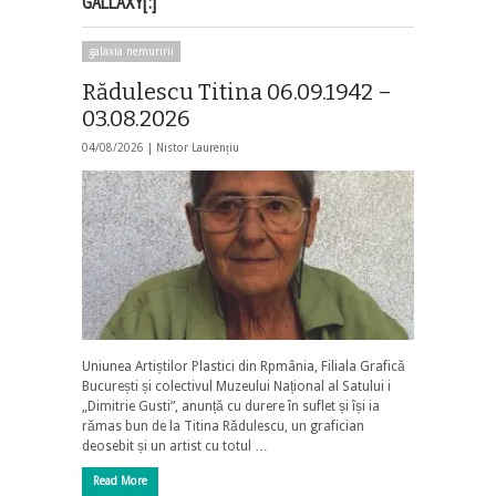
GALLAXY[:]
galaxia nemuririi
Rădulescu Titina 06.09.1942 –
03.08.2026
04/08/2026 |
Nistor Laurențiu
Uniunea Artiștilor Plastici din Rpmânia, Filiala Grafică
București și colectivul Muzeului Național al Satului i
„Dimitrie Gusti”, anunță cu durere în suflet și își ia
rămas bun de la Titina Rădulescu, un grafician
deosebit și un artist cu totul …
Read More