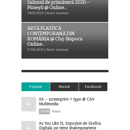
Salonul de primăvară 2020 –
Ploiești @ Online...
14/05/2020 | Nistor Laurențiu
ARTĂ PLASTICĂ
CONTEMPORANĂ DIN
ROMÂNIA @ Cluj-Napoca
Online...
27/06/2020 | Nistor Laurențiu
Popular
Recent
Facebook
XX ─ screenprint + type @ CAV
Multimedia
Views
14744
As You Like It, Expoziție de Grafică
Digitală pe teme shakespeariene