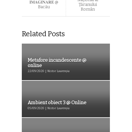
𝐈𝐌𝐀𝐆𝐈𝐍𝐀𝐑𝐄 @
Ţăranului
Bacău
Român
Related Posts
Metafore incandescente @
online
22/09/2020 | Nistor Laurențiu
Ambient obiect 3 @ Online
05/09/2020 | Nistor Laurențiu