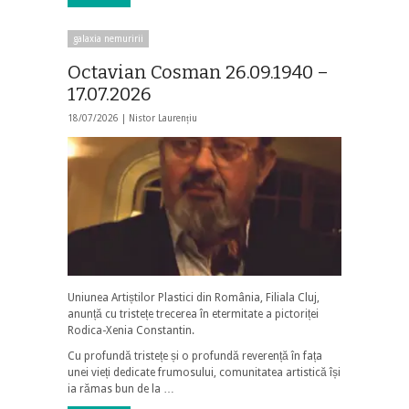
galaxia nemuririi
Octavian Cosman 26.09.1940 –
17.07.2026
18/07/2026 |
Nistor Laurențiu
Uniunea Artiștilor Plastici din România, Filiala Cluj,
anunță cu tristețe trecerea în etermitate a pictoriței
Rodica-Xenia Constantin.
Cu profundă tristețe și o profundă reverență în fața
unei vieți dedicate frumosului, comunitatea artistică își
ia rămas bun de la …