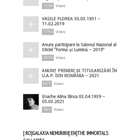
Views
12336
VASILE FLOREA 30.03.1931 –
11.02.2019
Views
11762
Anunț participare la Salonul Național al
Sticlei ”Formă și Lumină – 2019”
Views
10734
ANUNȚ PRIMIRI ȘI TITULARIZĂRI ÎN
U.A.P. DIN ROMÂNIA – 2021
Views
8277
Enache Alina Ilinca 03.04.1939 –
05.03.2021
Views
7867
[:RO]GALAXIA NEMURIRII[:EN]THE IMMORTALS