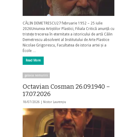
CĂLIN DEMETRESCU27 februarie 1952 – 25 iulie
2026Uniunea Artiștilor Plastici, Filiala Critică anunță cu
tristețe trecerea în eternitate a istoricului de artă Călin
Demetrescu absolvent al Institutului de Arte Plastice
Nicolae Grigorescu, Facultatea de istoria artei și a
École …
Read More
galaxia nemuririi
Octavian Cosman 26.09.1940 –
17.07.2026
18/07/2026 |
Nistor Laurențiu