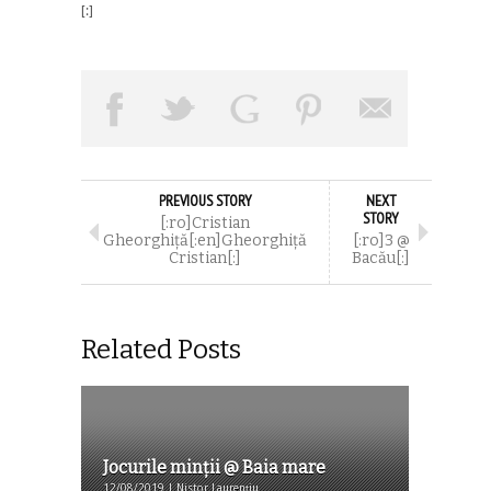
[:]
PREVIOUS STORY
NEXT
STORY
[:ro]Cristian
Gheorghiță[:en]Gheorghiță
[:ro]3 @
Cristian[:]
Bacău[:]
Related Posts
Jocurile minții @ Baia mare
12/08/2019 | Nistor Laurențiu