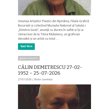
Uniunea Artiștilor Plastici din Rpmânia, Filiala Grafică
București și colectivul Muzeului Național al Satului i
„Dimitrie Gusti”, anunță cu durere în suflet și își ia
rămas bun de la Titina Rădulescu, un grafician
deosebit și un artist cu totul …
Read More
galaxia nemuririi
CĂLIN DEMETRESCU 27-02-
1952 – 25-07-2026
27/07/2026 |
Nistor Laurențiu