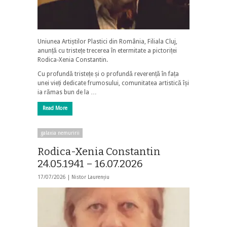
Uniunea Artiștilor Plastici din România, Filiala Cluj,
anunță cu tristețe trecerea în etermitate a pictoriței
Rodica-Xenia Constantin.
Cu profundă tristețe și o profundă reverență în fața
unei vieți dedicate frumosului, comunitatea artistică își
ia rămas bun de la …
Read More
galaxia nemuririi
Rodica-Xenia Constantin
24.05.1941 – 16.07.2026
17/07/2026 |
Nistor Laurențiu