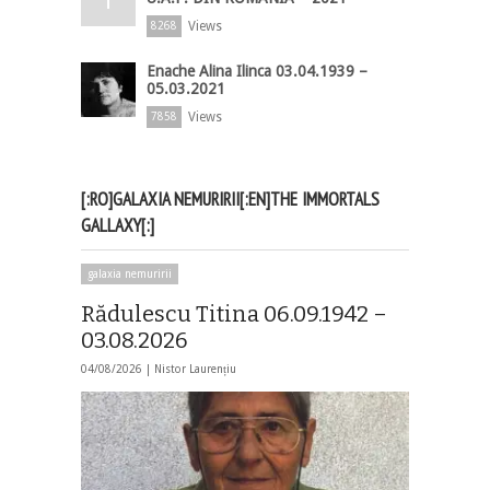
Views
8268
Enache Alina Ilinca 03.04.1939 –
05.03.2021
Views
7858
[:RO]GALAXIA NEMURIRII[:EN]THE IMMORTALS
GALLAXY[:]
galaxia nemuririi
Rădulescu Titina 06.09.1942 –
03.08.2026
04/08/2026 |
Nistor Laurențiu