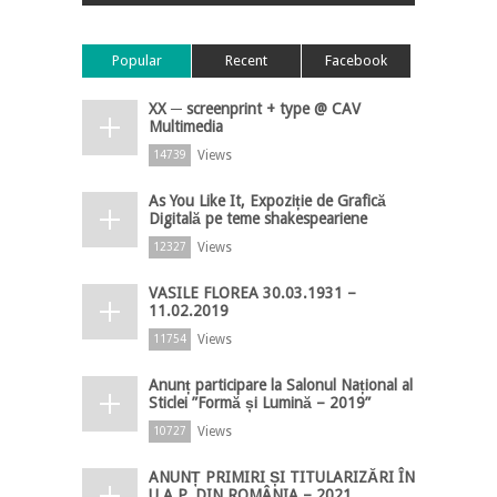
Popular
Recent
Facebook
XX ─ screenprint + type @ CAV
Multimedia
Views
14739
As You Like It, Expoziție de Grafică
Digitală pe teme shakespeariene
Views
12327
VASILE FLOREA 30.03.1931 –
11.02.2019
Views
11754
Anunț participare la Salonul Național al
Sticlei ”Formă și Lumină – 2019”
Views
10727
ANUNȚ PRIMIRI ȘI TITULARIZĂRI ÎN
U.A.P. DIN ROMÂNIA – 2021