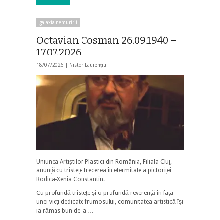
galaxia nemuririi
Octavian Cosman 26.09.1940 –
17.07.2026
18/07/2026 |
Nistor Laurențiu
Uniunea Artiștilor Plastici din România, Filiala Cluj,
anunță cu tristețe trecerea în etermitate a pictoriței
Rodica-Xenia Constantin.
Cu profundă tristețe și o profundă reverență în fața
unei vieți dedicate frumosului, comunitatea artistică își
ia rămas bun de la …