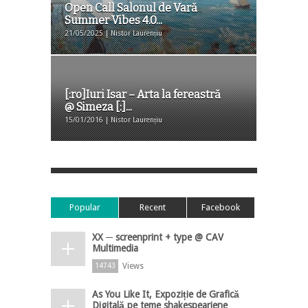
Open Call Salonul de Vară
Summer Vibes 4.0...
21/05/2025 | Nistor Laurențiu
[:ro]Iuri Isar – Arta la fereastră
@ Simeza [:]...
15/01/2016 | Nistor Laurențiu
Popular
Recent
Facebook
XX ─ screenprint + type @ CAV
Multimedia
Views
14743
As You Like It, Expoziție de Grafică
Digitală pe teme shakespeariene