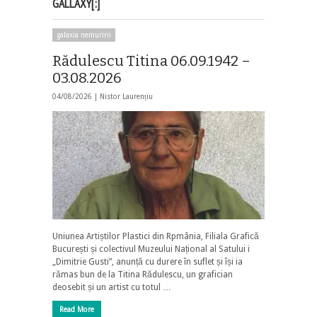
GALLAXY[:]
galaxia nemuririi
Rădulescu Titina 06.09.1942 –
03.08.2026
04/08/2026 |
Nistor Laurențiu
Uniunea Artiștilor Plastici din Rpmânia, Filiala Grafică
București și colectivul Muzeului Național al Satului i
„Dimitrie Gusti”, anunță cu durere în suflet și își ia
rămas bun de la Titina Rădulescu, un grafician
deosebit și un artist cu totul …
Read More