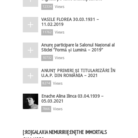
Views
12334
VASILE FLOREA 30.03.1931 –
11.02.2019
Views
11762
Anunț participare la Salonul Național al
Sticlei ”Formă și Lumină – 2019”
Views
10732
ANUNȚ PRIMIRI ȘI TITULARIZĂRI ÎN
U.A.P. DIN ROMÂNIA – 2021
Views
8274
Enache Alina Ilinca 03.04.1939 –
05.03.2021
Views
7866
[:RO]GALAXIA NEMURIRII[:EN]THE IMMORTALS