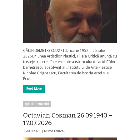
CĂLIN DEMETRESCU27 februarie 1952 – 25 iulie
2026Uniunea Artiștilor Plastici, Filiala Critică anunță cu
tristețe trecerea în eternitate a istoricului de artă Călin
Demetrescu absolvent al Institutului de Arte Plastice
Nicolae Grigorescu, Facultatea de istoria artei și a
École …
Read More
galaxia nemuririi
Octavian Cosman 26.09.1940 –
17.07.2026
18/07/2026 |
Nistor Laurențiu