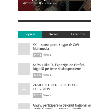
20/03/2022 | Nistor Laurențiu
Popular
Recent
Facebook
XX ─ screenprint + type @ CAV
Multimedia
Views
14744
As You Like It, Expoziție de Grafică
Digitală pe teme shakespeariene
Views
12336
VASILE FLOREA 30.03.1931 –
11.02.2019
Views
11762
Anunț participare la Salonul Național al