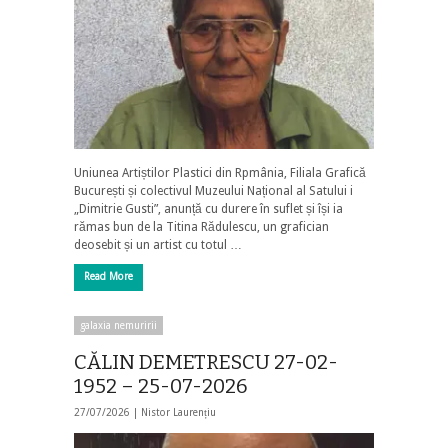
Uniunea Artiștilor Plastici din Rpmânia, Filiala Grafică
București și colectivul Muzeului Național al Satului i
„Dimitrie Gusti”, anunță cu durere în suflet și își ia
rămas bun de la Titina Rădulescu, un grafician
deosebit și un artist cu totul …
Read More
galaxia nemuririi
CĂLIN DEMETRESCU 27-02-
1952 – 25-07-2026
27/07/2026 |
Nistor Laurențiu