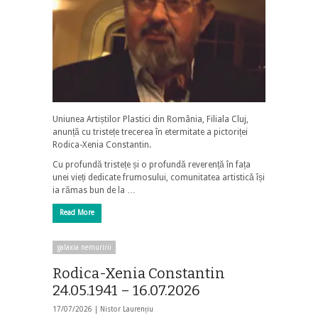
Uniunea Artiștilor Plastici din România, Filiala Cluj,
anunță cu tristețe trecerea în etermitate a pictoriței
Rodica-Xenia Constantin.
Cu profundă tristețe și o profundă reverență în fața
unei vieți dedicate frumosului, comunitatea artistică își
ia rămas bun de la …
Read More
galaxia nemuririi
Rodica-Xenia Constantin
24.05.1941 – 16.07.2026
17/07/2026 |
Nistor Laurențiu