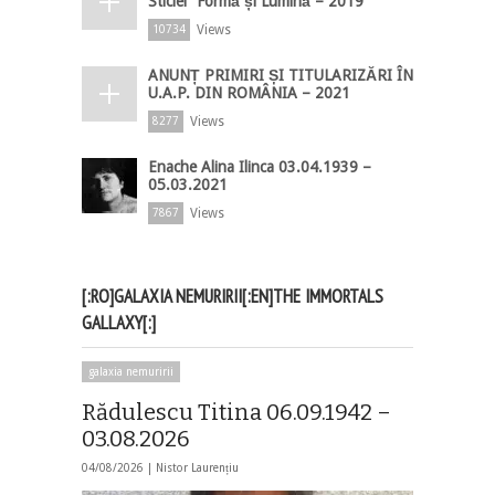
Sticlei ”Formă și Lumină – 2019”
Views
10734
ANUNȚ PRIMIRI ȘI TITULARIZĂRI ÎN
U.A.P. DIN ROMÂNIA – 2021
Views
8277
Enache Alina Ilinca 03.04.1939 –
05.03.2021
Views
7867
[:RO]GALAXIA NEMURIRII[:EN]THE IMMORTALS
GALLAXY[:]
galaxia nemuririi
Rădulescu Titina 06.09.1942 –
03.08.2026
04/08/2026 |
Nistor Laurențiu