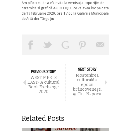
Am plăcerea de a vă invita la vernisajul expoziției de
ceramică și grafică A-BIOTIQUE ce va avea loc pe data
de 19 februarie 2020, ora 17:00 la Galeriile Municipale
de Artă din Târgu Jiu
NEXT STORY
PREVIOUS STORY
Moștenirea
WEST MEETS
culturală a
EAST- A cultural
epocii
Book Exchange
brâncovenești
2020
@ Cluj-Napoca
Related Posts