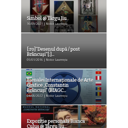
Simbol @ Târgu Jiu
16/09/2021 | Nistor Laurențiu
[:ro]”Desenul după / post
Brâncuși”[:]...
05/01/2016 | Nistor Laurențiu
Bienalei Internaționale de Arte
Grafice „Constantin
Brâncuși” (BIAGC...
04/08/2022 | Nistor Laurențiu
Expoziție personală Bianca
Culuș @ Târgu Jiu...