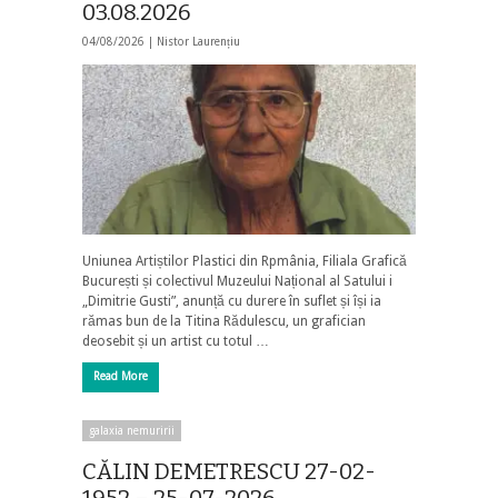
03.08.2026
04/08/2026 |
Nistor Laurențiu
Uniunea Artiștilor Plastici din Rpmânia, Filiala Grafică
București și colectivul Muzeului Național al Satului i
„Dimitrie Gusti”, anunță cu durere în suflet și își ia
rămas bun de la Titina Rădulescu, un grafician
deosebit și un artist cu totul …
Read More
galaxia nemuririi
CĂLIN DEMETRESCU 27-02-
1952 – 25-07-2026