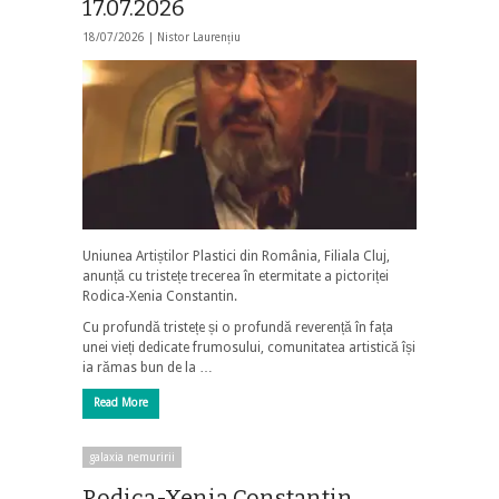
17.07.2026
18/07/2026 |
Nistor Laurențiu
Uniunea Artiștilor Plastici din România, Filiala Cluj,
anunță cu tristețe trecerea în etermitate a pictoriței
Rodica-Xenia Constantin.
Cu profundă tristețe și o profundă reverență în fața
unei vieți dedicate frumosului, comunitatea artistică își
ia rămas bun de la …
Read More
galaxia nemuririi
Rodica-Xenia Constantin