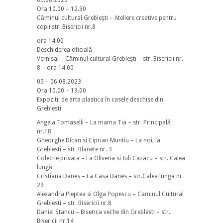
Ora 10.00 – 12.30
Căminul cultural Grebleşti – Ateliere creative pentru
copii str. Bisericii nr.8
ora 14.00
Deschiderea oficială
Vernisaj – Căminul cultural Grebleşti – str. Bisericii nr.
8 – ora 14.00
05 – 06.08.2023
Ora 10.00 – 19.00
Expozitii de arta plastica în casele deschise din
Greblesti
Angela Tomaselli – La mama Tia – str. Principală
nr.18
Gheorghe Dican si Ciprian Muntiu – La noi, la
Greblesti – str. Blanete nr. 3
Colectie privata – La Oliveria si Iuli Cazacu – str. Calea
lungă
Cristiana Danes – La Casa Danes – str.Calea lunga nr.
29
Alexandra Pieptea si Olga Popescu – Caminul Cultural
Greblesti – str. Bisericii nr.8
Daniel Stancu – Biserica veche din Greblesti – str.
Bisericii nr.14