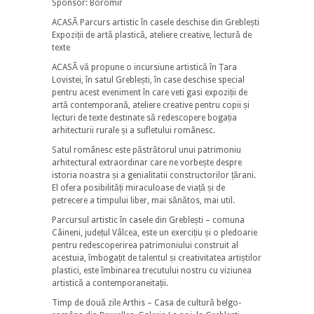
Sponsor: Boromir
ACASĂ Parcurs artistic în casele deschise din Greblești
Expoziții de artă plastică, ateliere creative, lectură de
texte
ACASĂ vă propune o incursiune artistică în Țara
Lovistei, în satul Greblești, în case deschise special
pentru acest eveniment în care veti gasi expoziții de
artă contemporană, ateliere creative pentru copii și
lecturi de texte destinate să redescopere bogația
arhitecturii rurale și a sufletului românesc.
Satul românesc este păstrătorul unui patrimoniu
arhitectural extraordinar care ne vorbește despre
istoria noastra și a genialitatii constructorilor țărani.
El ofera posibilități miraculoase de viață și de
petrecere a timpului liber, mai sănătos, mai util.
Parcursul artistic în casele din Greblești – comuna
Câineni, județul Vâlcea, este un exercițiu și o pledoarie
pentru redescoperirea patrimoniului construit al
acestuia, îmbogațit de talentul și creativitatea artiștilor
plastici, este îmbinarea trecutului nostru cu viziunea
artistică a contemporaneitații.
Timp de două zile Arthis – Casa de cultură belgo-