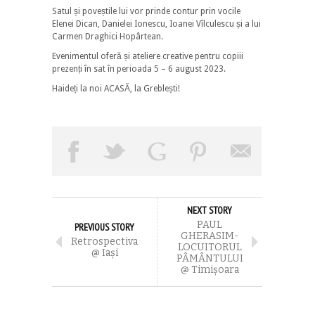
Satul și poveștile lui vor prinde contur prin vocile
Elenei Dican, Danielei Ionescu, Ioanei Vîlculescu și a lui
Carmen Draghici Hopârtean.
Evenimentul oferă și ateliere creative pentru copiii
prezenți în sat în perioada 5 – 6 august 2023.
Haideți la noi ACASĂ, la Greblești!
NEXT STORY
PAUL
PREVIOUS STORY
GHERASIM-
Retrospectiva
LOCUITORUL
@ Iaşi
PÂMÂNTULUI
@ Timişoara