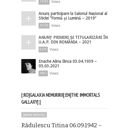
Views
11757
Anunț participare la Salonul Național al
Sticlei ”Formă și Lumină – 2019”
Views
10729
ANUNȚ PRIMIRI ȘI TITULARIZĂRI ÎN
U.A.P. DIN ROMÂNIA – 2021
Views
8270
Enache Alina Ilinca 03.04.1939 –
05.03.2021
Views
7861
[:RO]GALAXIA NEMURIRII[:EN]THE IMMORTALS
GALLAXY[:]
galaxia nemuririi
Rădulescu Titina 06.09.1942 –