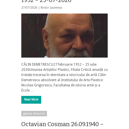
27/07/2026 |
Nistor Laurențiu
CĂLIN DEMETRESCU27 februarie 1952 – 25 iulie
2026Uniunea Artiștilor Plastici, Filiala Critică anunță cu
tristețe trecerea în eternitate a istoricului de artă Călin
Demetrescu absolvent al Institutului de Arte Plastice
Nicolae Grigorescu, Facultatea de istoria artei și a
École …
Read More
galaxia nemuririi
Octavian Cosman 26.09.1940 –