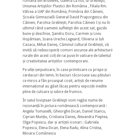
româna din Bruxelles, Galeria La noi, la Grebleşti,
Uniunea Artiştilor Plastici din România , Filiala Rm.
Vâlcea a UAP din România, Primăria din Câineni,
Școala Gimnazială General David Praporgescu din
Câineni, Parohia Greblești, Parohia Câineni I și nu în
ultimul rând oamenii sufletişti din acest sat, gazde
bune şi deschise, Şandru Doru, Carmen și Liviu
Hopârtean, Ioana Ureche Legeard, Oliveria si Iuli
Cazacu, Mihai Daneș, Căminul cultural Greblești, vă
invită să redescoperiți comori ascunse ale arhitecturii
rurale din acest colț de rai puse în valoare de talentul
și creativitatea artiștilor contemporani.
Pe ulițe șerpuitoare, în case primitoare cu prispe și
cerdacuri din lemn, în beciuri răcoroase sau pătuluri
ce miros a fân proaspat cosit, artiști de renume
internațional au găsit lăcaș pentru expoziții inedite
pline de culoare și iubire de frumos.
În satul loviştean Grebleşti vom regăsi nume de
rezonanță în pictura românească contemporană :
Angela Tomaselli, Gheorghe Dican, Daniel Stancu,
Ciprian Munțiu, Cristiana Daneș, Alexandra Pieptea,
Olga Popescu, dar și artiștii iconari : Gabriela
Popescu, Elena Dican, Elena Radu, Alina Cristea,
Mioara Comănescu