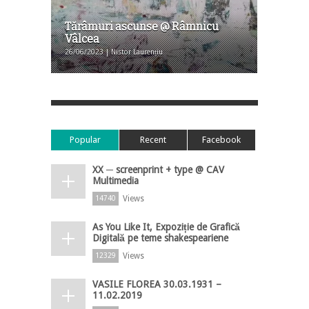
Tărâmuri ascunse @ Râmnicu
Vâlcea
26/06/2023 | Nistor Laurențiu
Popular
Recent
Facebook
XX ─ screenprint + type @ CAV
Multimedia
Views
14740
As You Like It, Expoziție de Grafică
Digitală pe teme shakespeariene
Views
12329
VASILE FLOREA 30.03.1931 –
11.02.2019