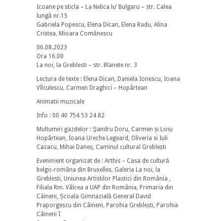
Icoane pe sticla – La Nelica lu’ Bulgaru – str. Calea
lungă nr.15
Gabriela Popescu, Elena Dican, Elena Radu, Alina
Cristea, Mioara Comănescu
06.08.2023
Ora 16.00
La noi, la Greblesti – str. Blanete nr. 3
Lectura de texte : Elena Dican, Daniela Ionescu, Ioana
Vîlculescu, Carmen Draghici – Hopârtean
Animatii muzicale
Info : 00 40 754 53 24 82
Multumiri gazdelor : Şandru Doru, Carmen și Liviu
Hopârtean, Ioana Ureche Legeard, Oliveria si Iuli
Cazacu, Mihai Daneș, Caminul cultural Greblești
Eveniment organizat de : Arthis – Casa de cultură
belgo-româna din Bruxelles, Galeria La noi, la
Greblesti, Uniunea Artistilor Plastici din România ,
Filiala Rm. Vâlcea a UAP din România, Primaria din
Câineni, Școala Gimnazială General David
Praporgescu din Câineni, Parohia Greblești, Parohia
Câineni I