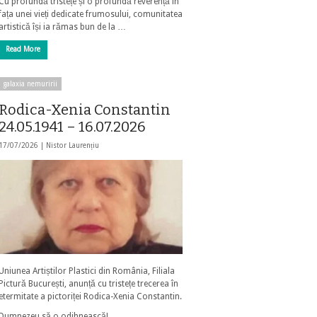
Cu profundă tristețe și o profundă reverență în
fața unei vieți dedicate frumosului, comunitatea
artistică își ia rămas bun de la …
Read More
galaxia nemuririi
Rodica-Xenia Constantin
24.05.1941 – 16.07.2026
17/07/2026 |
Nistor Laurențiu
Uniunea Artiștilor Plastici din România, Filiala
Pictură București, anunță cu tristețe trecerea în
etermitate a pictoriței Rodica-Xenia Constantin.
Dumnezeu să o odihnească!