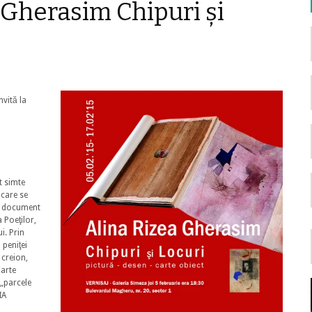
 Gherasim Chipuri și
nvită la
M
t simte
 care se
de document
a Poeţilor,
i. Prin
l peniţei
 creion,
oarte
 „parcele
IA