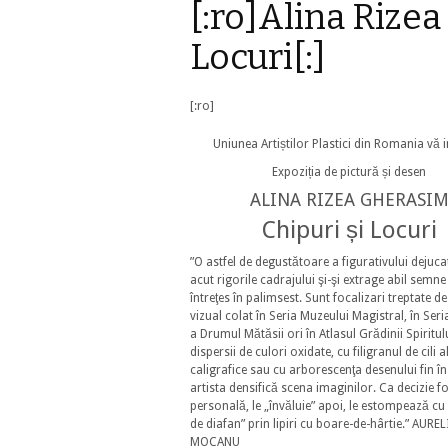
[:ro]Alina Rizea
Locuri[:]
[:ro]
Uniunea Artiștilor Plastici din Romania vă i
Expoziția de pictură și desen
ALINA RIZEA GHERASI
Chipuri și Locuri
”O astfel de degustătoare a figurativului dejuca
acut rigorile cadrajului şi-şi extrage abil semne
întreţes în palimsest. Sunt focalizari treptate 
vizual colat în Seria Muzeului Magistral, în Seri
a Drumul Mătăsii ori în Atlasul Grădinii Spiritulu
dispersii de culori oxidate, cu filigranul de cili a
caligrafice sau cu arborescenţa desenului fin în
artista densifică scena imaginilor. Ca decizie f
personală, le „învăluie” apoi, le estompează cu
de diafan” prin lipiri cu boare-de-hârtie.”
AUREL
MOCANU