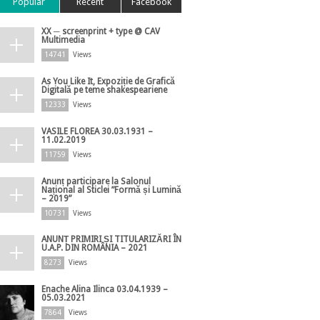
Popular
Recent
Facebook
XX ─ screenprint + type @ CAV
Multimedia
14741
Views
As You Like It, Expoziție de Grafică
Digitală pe teme shakespeariene
12333
Views
VASILE FLOREA 30.03.1931 –
11.02.2019
11759
Views
Anunț participare la Salonul
Național al Sticlei ”Formă și Lumină
– 2019”
10731
Views
ANUNȚ PRIMIRI ȘI TITULARIZĂRI ÎN
U.A.P. DIN ROMÂNIA – 2021
8273
Views
Enache Alina Ilinca 03.04.1939 –
05.03.2021
7864
Views