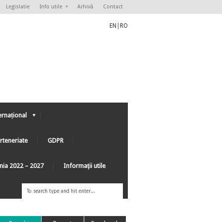
Legislatie
Info utile
Arhivă
Contact
EN
|
RO
ernațional
rteneriate
GDPR
ânia 2022 – 2027
Informaţii utile