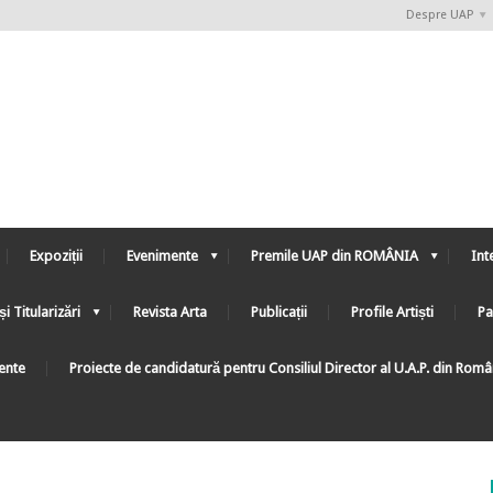
Despre UAP
Expoziții
Evenimente
Premile UAP din ROMÂNIA
Int
și Titularizări
Revista Arta
Publicații
Profile Artiști
Pa
ente
Proiecte de candidatură pentru Consiliul Director al U.A.P. din Rom