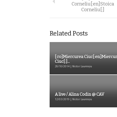
Corneliu[:en]Stoica
Corneliu[:]
Related Posts
[:ro]Miercurea Ciuc[:en]Miercu
Ciuc[:]...
28/10/2014 | Nistor Laurențiu
A live / Alina Codin @ CAV
12/03/2019 | Nistor Laurențiu