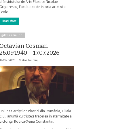
al Institutului de Arte Plastice Nicolae
Grigorescu, Facultatea de istoria artei și a
École …
Read More
galaxia nemuririi
Octavian Cosman
26.09.1940 – 17.07.2026
18/07/2026 |
Nistor Laurențiu
Uniunea Artiștilor Plastici din România, Filiala
Cluj, anunță cu tristețe trecerea în etermitate a
pictoriței Rodica-Xenia Constantin.