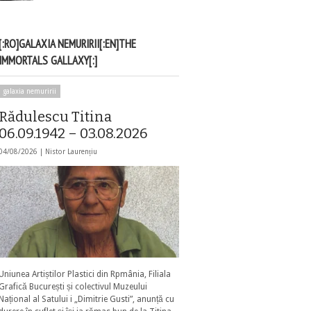
[:RO]GALAXIA NEMURIRII[:EN]THE
IMMORTALS GALLAXY[:]
galaxia nemuririi
Rădulescu Titina
06.09.1942 – 03.08.2026
04/08/2026 |
Nistor Laurențiu
Uniunea Artiștilor Plastici din Rpmânia, Filiala
Grafică București și colectivul Muzeului
Național al Satului i „Dimitrie Gusti”, anunță cu