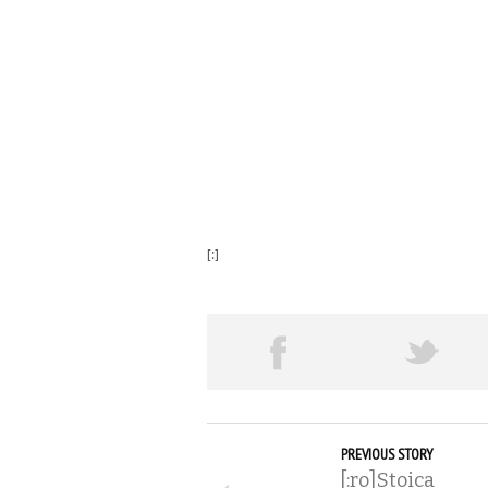
[:]
PREVIOUS STORY
[:ro]Stoica