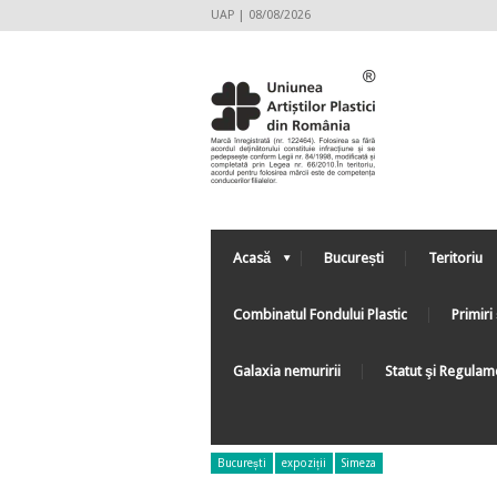
UAP | 08/08/2026
Acasă
București
Teritoriu
Combinatul Fondului Plastic
Primiri 
Galaxia nemuririi
Statut şi Regulam
București
expoziții
Simeza