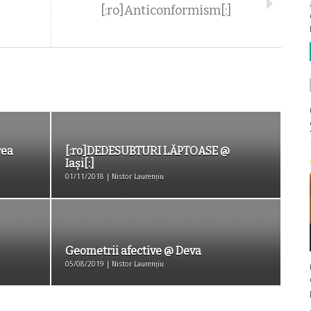
[:ro]Anticonformism[:]
rea
[:ro]DEDESUBTURI LĂPTOASE @
Iași[:]
01/11/2018 | Nistor Laurențiu
Geometrii afective @ Deva
05/08/2019 | Nistor Laurențiu