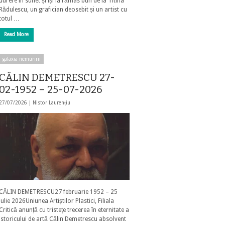
durere în suflet și își ia rămas bun de la Titina
Rădulescu, un grafician deosebit și un artist cu
totul …
Read More
galaxia nemuririi
CĂLIN DEMETRESCU 27-
02-1952 – 25-07-2026
27/07/2026 |
Nistor Laurențiu
CĂLIN DEMETRESCU27 februarie 1952 – 25
iulie 2026Uniunea Artiștilor Plastici, Filiala
Critică anunță cu tristețe trecerea în eternitate a
istoricului de artă Călin Demetrescu absolvent