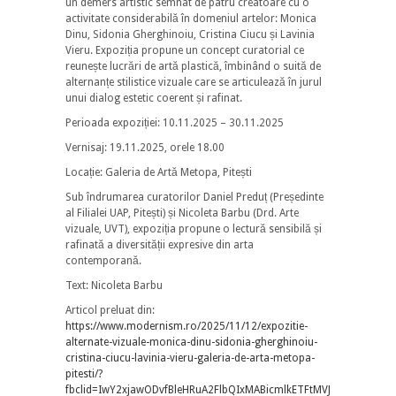
un demers artistic semnat de patru creatoare cu o
activitate considerabilă în domeniul artelor: Monica
Dinu, Sidonia Gherghinoiu, Cristina Ciucu și Lavinia
Vieru. Expoziția propune un concept curatorial ce
reunește lucrări de artă plastică, îmbinând o suită de
alternanțe stilistice vizuale care se articulează în jurul
unui dialog estetic coerent și rafinat.
Perioada expoziției: 10.11.2025 – 30.11.2025
Vernisaj: 19.11.2025, orele 18.00
Locație: Galeria de Artă Metopa, Pitești
Sub îndrumarea curatorilor Daniel Preduț (Președinte
al Filialei UAP, Pitești) și Nicoleta Barbu (Drd. Arte
vizuale, UVT), expoziția propune o lectură sensibilă și
rafinată a diversității expresive din arta
contemporană.
Text: Nicoleta Barbu
Articol preluat din:
https://www.modernism.ro/2025/11/12/expozitie-
alternate-vizuale-monica-dinu-sidonia-gherghinoiu-
cristina-ciucu-lavinia-vieru-galeria-de-arta-metopa-
pitesti/?
fbclid=IwY2xjawODvfBleHRuA2FlbQIxMABicmlkETFtMVJRZmhDRm