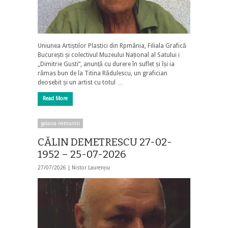
Uniunea Artiștilor Plastici din Rpmânia, Filiala Grafică
București și colectivul Muzeului Național al Satului i
„Dimitrie Gusti”, anunță cu durere în suflet și își ia
rămas bun de la Titina Rădulescu, un grafician
deosebit și un artist cu totul …
Read More
galaxia nemuririi
CĂLIN DEMETRESCU 27-02-
1952 – 25-07-2026
27/07/2026 |
Nistor Laurențiu