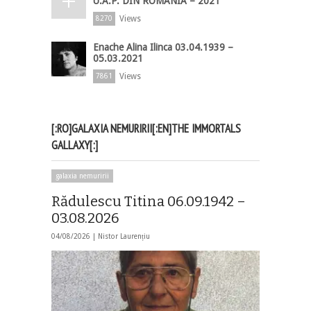
U.A.P. DIN ROMÂNIA – 2021
Views
8270
Enache Alina Ilinca 03.04.1939 –
05.03.2021
Views
7861
[:RO]GALAXIA NEMURIRII[:EN]THE IMMORTALS
GALLAXY[:]
galaxia nemuririi
Rădulescu Titina 06.09.1942 –
03.08.2026
04/08/2026 |
Nistor Laurențiu