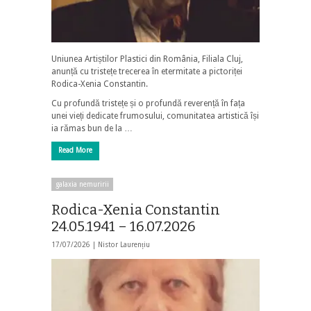
Uniunea Artiștilor Plastici din România, Filiala Cluj,
anunță cu tristețe trecerea în etermitate a pictoriței
Rodica-Xenia Constantin.
Cu profundă tristețe și o profundă reverență în fața
unei vieți dedicate frumosului, comunitatea artistică își
ia rămas bun de la …
Read More
galaxia nemuririi
Rodica-Xenia Constantin
24.05.1941 – 16.07.2026
17/07/2026 |
Nistor Laurențiu