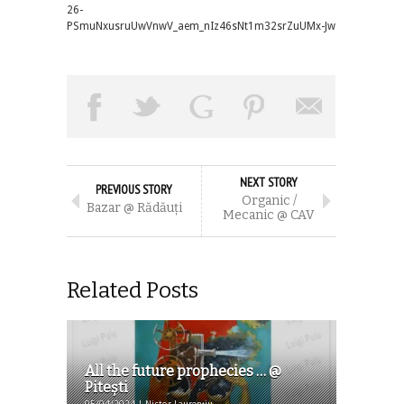
26-
PSmuNxusruUwVnwV_aem_nIz46sNt1m32srZuUMx-Jw
NEXT STORY
PREVIOUS STORY
Organic /
Bazar @ Rădăuţi
Mecanic @ CAV
Related Posts
All the future prophecies … @
Piteşti