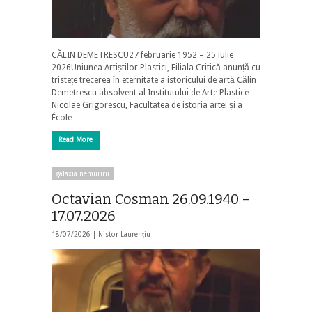
CĂLIN DEMETRESCU27 februarie 1952 – 25 iulie
2026Uniunea Artiștilor Plastici, Filiala Critică anunță cu
tristețe trecerea în eternitate a istoricului de artă Călin
Demetrescu absolvent al Institutului de Arte Plastice
Nicolae Grigorescu, Facultatea de istoria artei și a
École …
Read More
galaxia nemuririi
Octavian Cosman 26.09.1940 –
17.07.2026
18/07/2026 |
Nistor Laurențiu