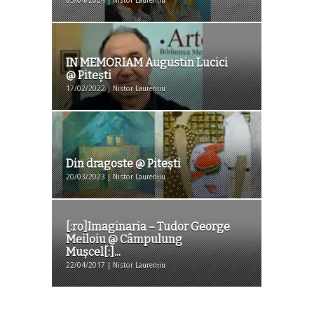
05/04/2024 | Nistor Laurențiu
IN MEMORIAM Augustin Lucici
@ Pitești
17/02/2022 | Nistor Laurențiu
Din dragoste @ Piteşti
20/03/2023 | Nistor Laurențiu
[:ro]Imaginaria – Tudor George
Meiloiu @ Câmpulung
Mușcel[:]...
22/04/2017 | Nistor Laurențiu