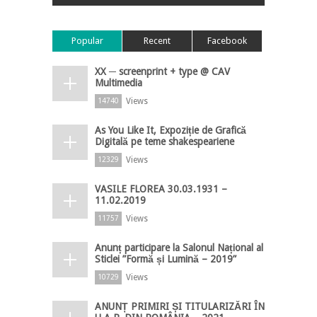
Popular
Recent
Facebook
XX ─ screenprint + type @ CAV
Multimedia
Views
14740
As You Like It, Expoziție de Grafică
Digitală pe teme shakespeariene
Views
12329
VASILE FLOREA 30.03.1931 –
11.02.2019
Views
11757
Anunț participare la Salonul Național al
Sticlei ”Formă și Lumină – 2019”
Views
10729
ANUNȚ PRIMIRI ȘI TITULARIZĂRI ÎN