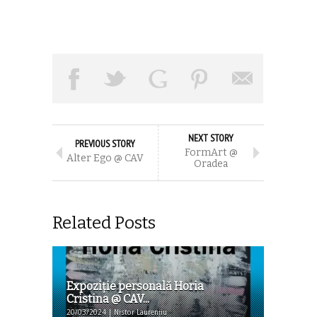
NEXT STORY
PREVIOUS STORY
FormArt @
Alter Ego @ CAV
Oradea
Related Posts
Expoziţie personală Horia
Cristina @ CAV...
20/03/2024 | Nistor Laurențiu