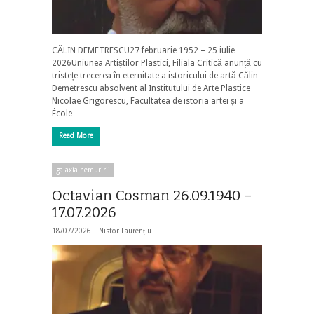
CĂLIN DEMETRESCU27 februarie 1952 – 25 iulie
2026Uniunea Artiștilor Plastici, Filiala Critică anunță cu
tristețe trecerea în eternitate a istoricului de artă Călin
Demetrescu absolvent al Institutului de Arte Plastice
Nicolae Grigorescu, Facultatea de istoria artei și a
École …
Read More
galaxia nemuririi
Octavian Cosman 26.09.1940 –
17.07.2026
18/07/2026 |
Nistor Laurențiu