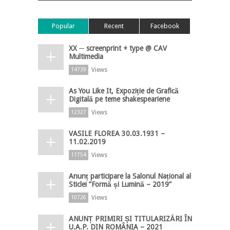
Popular
Recent
Facebook
XX ─ screenprint + type @ CAV
Multimedia
Views
14739
As You Like It, Expoziție de Grafică
Digitală pe teme shakespeariene
Views
12327
VASILE FLOREA 30.03.1931 –
11.02.2019
Views
11754
Anunț participare la Salonul Național al
Sticlei ”Formă și Lumină – 2019”
Views
10726
ANUNȚ PRIMIRI ȘI TITULARIZĂRI ÎN
U.A.P. DIN ROMÂNIA – 2021