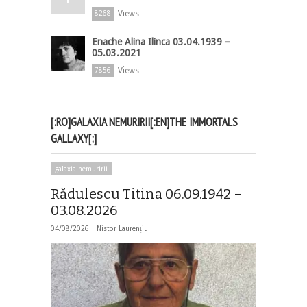
Views
8268
Enache Alina Ilinca 03.04.1939 –
05.03.2021
Views
7856
[:RO]GALAXIA NEMURIRII[:EN]THE IMMORTALS
GALLAXY[:]
galaxia nemuririi
Rădulescu Titina 06.09.1942 –
03.08.2026
04/08/2026 |
Nistor Laurențiu