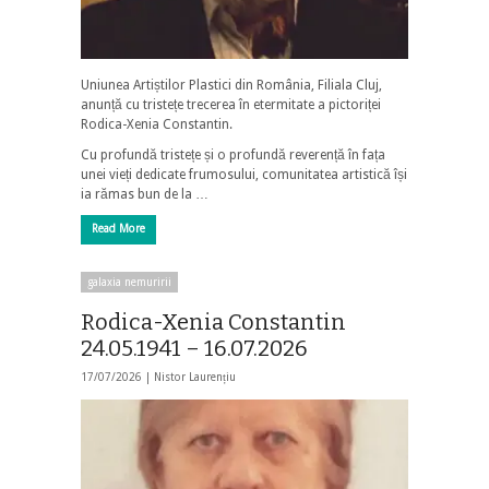
Uniunea Artiștilor Plastici din România, Filiala Cluj,
anunță cu tristețe trecerea în etermitate a pictoriței
Rodica-Xenia Constantin.
Cu profundă tristețe și o profundă reverență în fața
unei vieți dedicate frumosului, comunitatea artistică își
ia rămas bun de la …
Read More
galaxia nemuririi
Rodica-Xenia Constantin
24.05.1941 – 16.07.2026
17/07/2026 |
Nistor Laurențiu