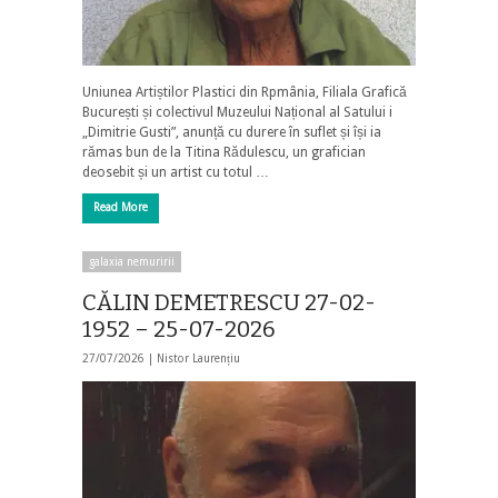
Uniunea Artiștilor Plastici din Rpmânia, Filiala Grafică
București și colectivul Muzeului Național al Satului i
„Dimitrie Gusti”, anunță cu durere în suflet și își ia
rămas bun de la Titina Rădulescu, un grafician
deosebit și un artist cu totul …
Read More
galaxia nemuririi
CĂLIN DEMETRESCU 27-02-
1952 – 25-07-2026
27/07/2026 |
Nistor Laurențiu