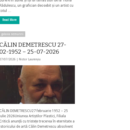
durere în suflet și își ia rămas bun de la Titina
Rădulescu, un grafician deosebit și un artist cu
totul …
Read More
galaxia nemuririi
CĂLIN DEMETRESCU 27-
02-1952 – 25-07-2026
27/07/2026 |
Nistor Laurențiu
CĂLIN DEMETRESCU27 februarie 1952 – 25
iulie 2026Uniunea Artiștilor Plastici, Filiala
Critică anunță cu tristețe trecerea în eternitate a
istoricului de artă Călin Demetrescu absolvent