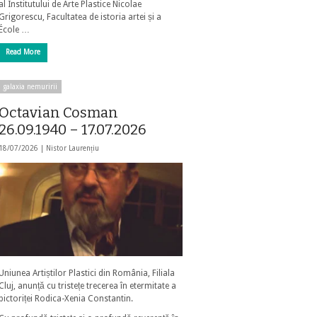
al Institutului de Arte Plastice Nicolae
Grigorescu, Facultatea de istoria artei și a
École …
Read More
galaxia nemuririi
Octavian Cosman
26.09.1940 – 17.07.2026
18/07/2026 |
Nistor Laurențiu
Uniunea Artiștilor Plastici din România, Filiala
Cluj, anunță cu tristețe trecerea în etermitate a
pictoriței Rodica-Xenia Constantin.