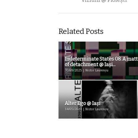
Viziuni @ Ploiești
Related Posts
Indeterminate States 08. A matt
of detachment @ Iaşi...
30/09/2025 | Nistor Laurențiu
Alter Ego @ Iași
14/05/2021 | Nistor Laurențiu