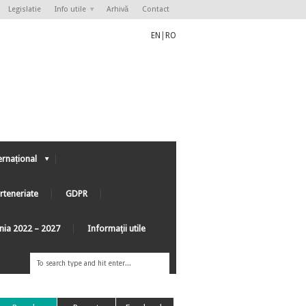
Legislatie
Info utile
Arhivă
Contact
EN
|
RO
ernațional
rteneriate
GDPR
ânia 2022 – 2027
Informaţii utile