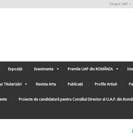
Despre UAP
Expoziții
Evenimente
Premile UAP din ROMÂNIA
Int
și Titularizări
Revista Arta
Publicații
Profile Artiști
Pa
ente
Proiecte de candidatură pentru Consiliul Director al U.A.P. din Rom