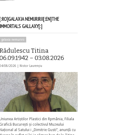
[:RO]GALAXIA NEMURIRII[:EN]THE
IMMORTALS GALLAXY[:]
galaxia nemuririi
Rădulescu Titina
06.09.1942 – 03.08.2026
04/08/2026 |
Nistor Laurențiu
Uniunea Artiștilor Plastici din Rpmânia, Filiala
Grafică București și colectivul Muzeului
Național al Satului i „Dimitrie Gusti”, anunță cu