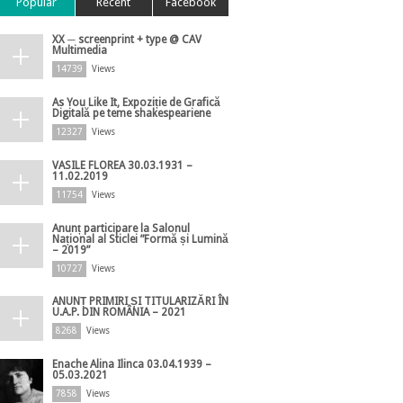
Popular
Recent
Facebook
XX ─ screenprint + type @ CAV
Multimedia
14739
Views
As You Like It, Expoziție de Grafică
Digitală pe teme shakespeariene
12327
Views
VASILE FLOREA 30.03.1931 –
11.02.2019
11754
Views
Anunț participare la Salonul
Național al Sticlei ”Formă și Lumină
– 2019”
10727
Views
ANUNȚ PRIMIRI ȘI TITULARIZĂRI ÎN
U.A.P. DIN ROMÂNIA – 2021
8268
Views
Enache Alina Ilinca 03.04.1939 –
05.03.2021
7858
Views