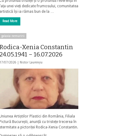
Cu profundă tristețe și o profundă reverență în
fața unei vieți dedicate frumosului, comunitatea
artistică își ia rămas bun de la …
Read More
galaxia nemuririi
Rodica-Xenia Constantin
24.05.1941 – 16.07.2026
17/07/2026 |
Nistor Laurențiu
Uniunea Artiștilor Plastici din România, Filiala
Pictură București, anunță cu tristețe trecerea în
etermitate a pictoriței Rodica-Xenia Constantin.
Dumnezeu să o odihnească!