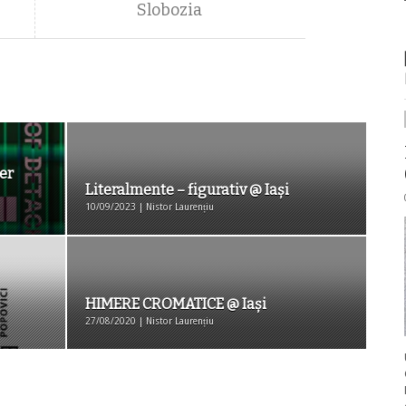
Slobozia
er
Literalmente – figurativ @ Iaşi
10/09/2023 | Nistor Laurențiu
HIMERE CROMATICE @ Iași
27/08/2020 | Nistor Laurențiu