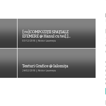
[:ro]COMPOZIŢII SPAŢIALE
EFEMERE @ Hanul cu tei[:]...
03/12/2018 | Nistor Laurențiu
Texturi Grafice @ Ialomița
24/02/2018 | Nistor Laurențiu