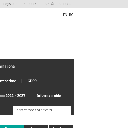
Legislatie
Info utile
Arhivă
Contact
EN
|
RO
ernațional
rteneriate
GDPR
ânia 2022 – 2027
Informaţii utile