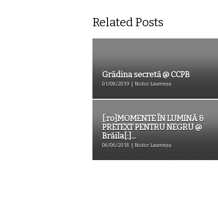
Related Posts
Grădina secretă @ CCPB
01/08/2019 | Nistor Laurențiu
[:ro]MOMENTE ÎN LUMINĂ &
PRETEXT PENTRU NEGRU @
Brăila[:]...
06/06/2018 | Nistor Laurențiu