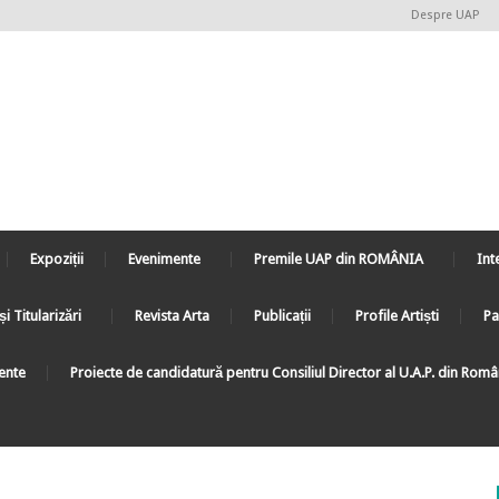
Despre UAP
Expoziții
Evenimente
Premile UAP din ROMÂNIA
Int
și Titularizări
Revista Arta
Publicații
Profile Artiști
Pa
ente
Proiecte de candidatură pentru Consiliul Director al U.A.P. din Rom