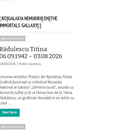
[:RO]GALAXIA NEMURIRII[:EN]THE
IMMORTALS GALLAXY[:]
galaxia nemuririi
Rădulescu Titina
06.09.1942 – 03.08.2026
04/08/2026 |
Nistor Laurențiu
Uniunea Artiștilor Plastici din Rpmânia, Filiala
Grafică București și colectivul Muzeului
Național al Satului i „Dimitrie Gusti”, anunță cu
durere în suflet și își ia rămas bun de la Titina
Rădulescu, un grafician deosebit și un artist cu
totul …
Read More
galaxia nemuririi