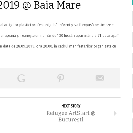
2019 @ Baia Mare
al artiștilor plastici profesioniști băimăreni și va fi expusă pe simezele
asla ieșeană și reunește un număr de 130 lucrări aparținând a 71 de artiști în
 în data de 28.09.2019, ora 20.00, în cadrul manifestărilor organizate cu
NEXT STORY
Refugee ArtStart @
București