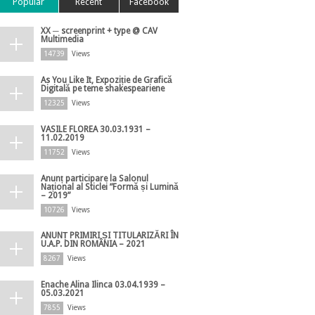
Popular
Recent
Facebook
XX ─ screenprint + type @ CAV
Multimedia
14739
Views
As You Like It, Expoziție de Grafică
Digitală pe teme shakespeariene
12325
Views
VASILE FLOREA 30.03.1931 –
11.02.2019
11752
Views
Anunț participare la Salonul
Național al Sticlei ”Formă și Lumină
– 2019”
10726
Views
ANUNȚ PRIMIRI ȘI TITULARIZĂRI ÎN
U.A.P. DIN ROMÂNIA – 2021
8267
Views
Enache Alina Ilinca 03.04.1939 –
05.03.2021
7855
Views