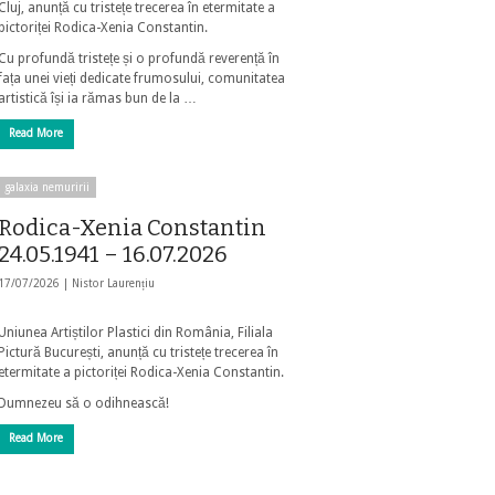
Cluj, anunță cu tristețe trecerea în etermitate a
pictoriței Rodica-Xenia Constantin.
Cu profundă tristețe și o profundă reverență în
fața unei vieți dedicate frumosului, comunitatea
artistică își ia rămas bun de la …
Read More
galaxia nemuririi
Rodica-Xenia Constantin
24.05.1941 – 16.07.2026
17/07/2026 |
Nistor Laurențiu
Uniunea Artiștilor Plastici din România, Filiala
Pictură București, anunță cu tristețe trecerea în
etermitate a pictoriței Rodica-Xenia Constantin.
Dumnezeu să o odihnească!
Read More