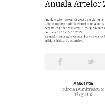
Anuala Artelor 
Anuala Artelor reprezintă creația din ultimul an 
Galeriei Hollósy, Colonia Pictorilor Baia Mare.
Această ediție are ca invitați 11 colegi din bre
perioada 28.09 – 24.10.2019.
Vă invităm cu drag la vernisajul ce va avea loc
prilejul Sărbătorii Castanelor.
PREVIOUS STORY
Mircia Dumitrescu @
Târgu Jiu