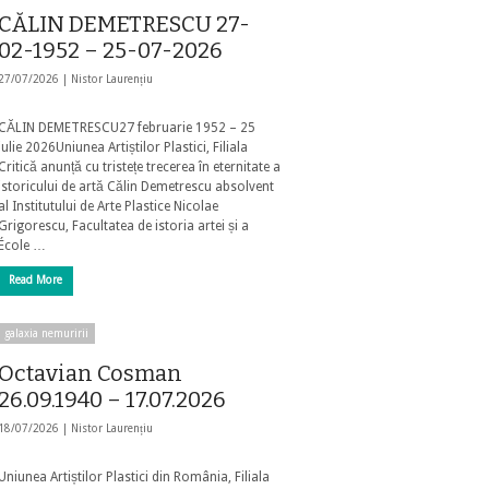
CĂLIN DEMETRESCU 27-
02-1952 – 25-07-2026
27/07/2026 |
Nistor Laurențiu
CĂLIN DEMETRESCU27 februarie 1952 – 25
iulie 2026Uniunea Artiștilor Plastici, Filiala
Critică anunță cu tristețe trecerea în eternitate a
istoricului de artă Călin Demetrescu absolvent
al Institutului de Arte Plastice Nicolae
Grigorescu, Facultatea de istoria artei și a
École …
Read More
galaxia nemuririi
Octavian Cosman
26.09.1940 – 17.07.2026
18/07/2026 |
Nistor Laurențiu
Uniunea Artiștilor Plastici din România, Filiala