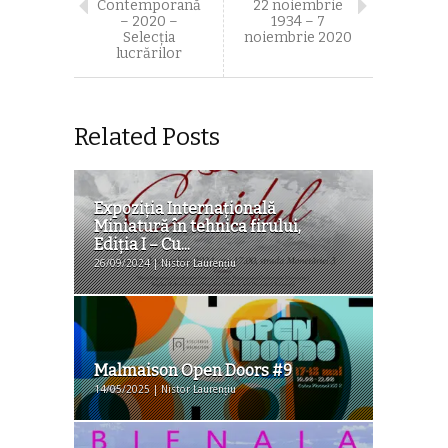
Contemporană
22 noiembrie
– 2020 –
1934 – 7
Selecția
noiembrie 2020
lucrărilor
Related Posts
Expoziţia Internaţională
Miniatură în tehnica firului,
Ediţia I – Cu...
26/09/2024 | Nistor Laurențiu
Malmaison Open Doors #9
14/05/2025 | Nistor Laurențiu