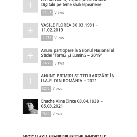
Digitală pe teme shakespeariene
Views
12331
VASILE FLOREA 30.03.1931 –
11.02.2019
Views
11758
Anunț participare la Salonul Național al
Sticlei ”Formă și Lumină – 2019”
Views
10729
ANUNȚ PRIMIRI ȘI TITULARIZĂRI ÎN
U.A.P. DIN ROMÂNIA – 2021
Views
8272
Enache Alina Ilinca 03.04.1939 –
05.03.2021
Views
7862
[:RO]GALAXIA NEMURIRII[:EN]THE IMMORTALS