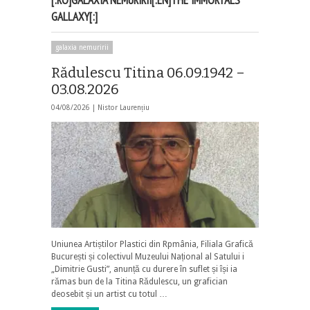
GALLAXY[:]
galaxia nemuririi
Rădulescu Titina 06.09.1942 –
03.08.2026
04/08/2026 |
Nistor Laurențiu
Uniunea Artiștilor Plastici din Rpmânia, Filiala Grafică
București și colectivul Muzeului Național al Satului i
„Dimitrie Gusti”, anunță cu durere în suflet și își ia
rămas bun de la Titina Rădulescu, un grafician
deosebit și un artist cu totul …