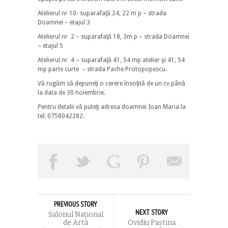
Atelierul nr 10- suparafaţă 24, 22 m p – strada
Doamnei – etajul 3
Atelierul nr 2 – suparafaţă 18, 3m p – strada Doamnei
– etajul 5
Atelierul nr 4 – suparafaţă 41, 54 mp atelier şi 41, 54
mp parte curte – strada Pache Protopopescu.
Vă rugăm să depuneţi o cerere însoţită de un cv până
la data de 30 noiembrie.
Pentru detalii vă puteţi adresa doamnei Ioan Maria la
tel: 0758042282.
PREVIOUS STORY
NEXT STORY
Salonul Național
de Artă
Ovidiu Paștina