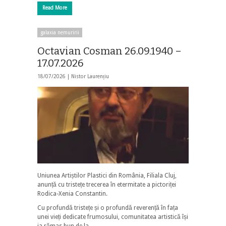
Read More
galaxia nemuririi
Octavian Cosman 26.09.1940 –
17.07.2026
18/07/2026 |
Nistor Laurențiu
Uniunea Artiștilor Plastici din România, Filiala Cluj,
anunță cu tristețe trecerea în etermitate a pictoriței
Rodica-Xenia Constantin.
Cu profundă tristețe și o profundă reverență în fața
unei vieți dedicate frumosului, comunitatea artistică își