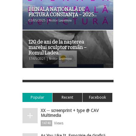
BIENALA NAȚIONALĂ DE
PICTURĂ CONSTANȚA – 2025...
03/05/2025 | Nistor Laurențiu
120 de ani de la nașterea
marelui sculptor român –
Romul Ladea...
17/05/2021 | Nistor Laurențiu
Popular
Recent
Facebook
XX ─ screenprint + type @ CAV
Multimedia
Views
14740
As You Like It, Expoziție de Grafică