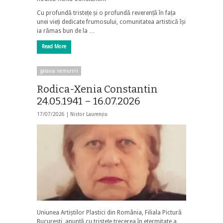
Cu profundă tristețe și o profundă reverență în fața
unei vieți dedicate frumosului, comunitatea artistică își
ia rămas bun de la …
Read More
galaxia nemuririi
Rodica-Xenia Constantin
24.05.1941 – 16.07.2026
17/07/2026 |
Nistor Laurențiu
Uniunea Artiștilor Plastici din România, Filiala Pictură
București, anunță cu tristețe trecerea în etermitate a