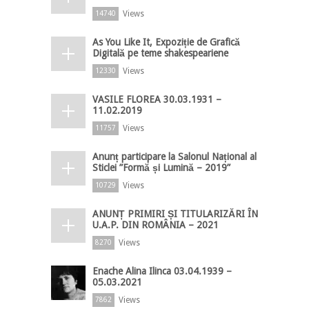
Views
14740
As You Like It, Expoziție de Grafică
Digitală pe teme shakespeariene
Views
12330
VASILE FLOREA 30.03.1931 –
11.02.2019
Views
11757
Anunț participare la Salonul Național al
Sticlei ”Formă și Lumină – 2019”
Views
10729
ANUNȚ PRIMIRI ȘI TITULARIZĂRI ÎN
U.A.P. DIN ROMÂNIA – 2021
Views
8270
Enache Alina Ilinca 03.04.1939 –
05.03.2021
Views
7862