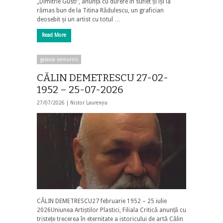
„Dimitrie Gusti”, anunță cu durere în suflet și își ia
rămas bun de la Titina Rădulescu, un grafician
deosebit și un artist cu totul …
Read More
galaxia nemuririi
CĂLIN DEMETRESCU 27-02-
1952 – 25-07-2026
27/07/2026 |
Nistor Laurențiu
CĂLIN DEMETRESCU27 februarie 1952 – 25 iulie
2026Uniunea Artiștilor Plastici, Filiala Critică anunță cu
tristețe trecerea în eternitate a istoricului de artă Călin