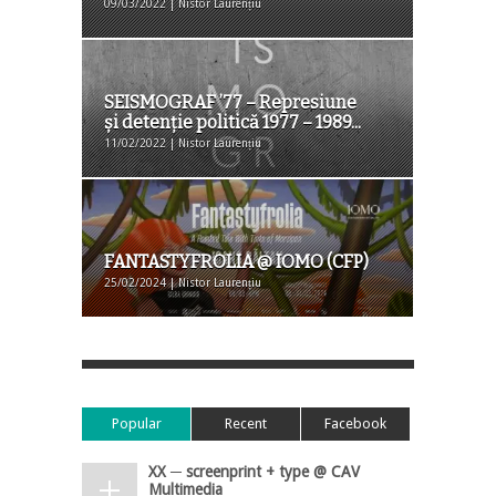
09/03/2022 | Nistor Laurențiu
SEISMOGRAF ’77 – Represiune
și detenție politică 1977 – 1989...
11/02/2022 | Nistor Laurențiu
FANTASTYFROLIA @ IOMO (CFP)
25/02/2024 | Nistor Laurențiu
Popular
Recent
Facebook
XX ─ screenprint + type @ CAV
Multimedia