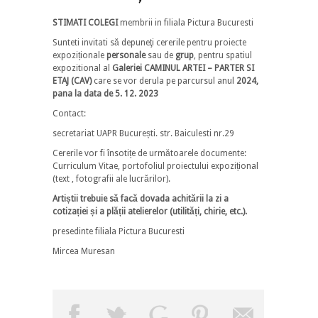
STIMATI COLEGI
membrii in filiala Pictura Bucuresti
Sunteti invitati să depuneţi cererile pentru proiecte
expoziționale
personale
sau de
grup
, pentru spatiul
expozitional al
Galeriei CAMINUL ARTEI – PARTER SI
ETAJ (CAV)
care se vor derula pe parcursul anul
2024,
pana la data de 5. 12. 2023
Contact:
secretariat UAPR București. str. Baiculesti nr.29
Cererile vor fi însotițe de următoarele documente:
Curriculum Vitae, portofoliul proiectului expozițional
(text , fotografii ale lucrărilor).
Artiștii trebuie să facă dovada achitării la zi a
cotizației și a plății atelierelor (utilități, chirie, etc.).
presedinte filiala Pictura Bucuresti
Mircea Muresan