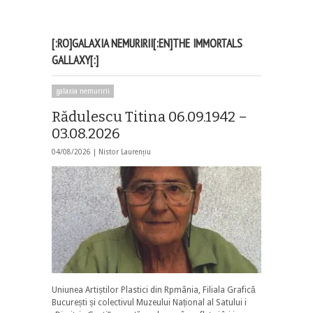
[:RO]GALAXIA NEMURIRII[:EN]THE IMMORTALS
GALLAXY[:]
galaxia nemuririi
Rădulescu Titina 06.09.1942 –
03.08.2026
04/08/2026 |
Nistor Laurențiu
Uniunea Artiștilor Plastici din Rpmânia, Filiala Grafică
București și colectivul Muzeului Național al Satului i