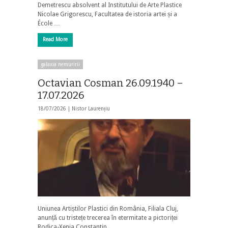
Demetrescu absolvent al Institutului de Arte Plastice
Nicolae Grigorescu, Facultatea de istoria artei și a
École …
Read More
galaxia nemuririi
Octavian Cosman 26.09.1940 –
17.07.2026
18/07/2026 |
Nistor Laurențiu
Uniunea Artiștilor Plastici din România, Filiala Cluj,
anunță cu tristețe trecerea în etermitate a pictoriței
Rodica-Xenia Constantin.