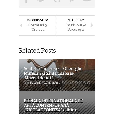
PREVIOUS STORY
NEXT STORY
Portaluri @
Inside out @
Craiova
Bucureşti
Related Posts
Sculptură în bronz – Gheorghe
Mureșan și Sánta Csaba @
Muzeul de Artă ...
13/11/2025 | Nistor Laurențiu
BIENALA INTERNAȚIONALĂ DE
ARTĂ CONTEMPORANĂ
„NICOLAE TONITZA”, ediția a...