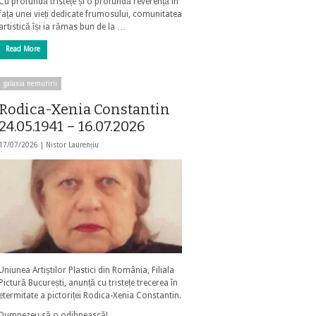
Cu profundă tristețe și o profundă reverență în
fața unei vieți dedicate frumosului, comunitatea
artistică își ia rămas bun de la …
Read More
galaxia nemuririi
Rodica-Xenia Constantin
24.05.1941 – 16.07.2026
17/07/2026 |
Nistor Laurențiu
Uniunea Artiștilor Plastici din România, Filiala
Pictură București, anunță cu tristețe trecerea în
etermitate a pictoriței Rodica-Xenia Constantin.
Dumnezeu să o odihnească!