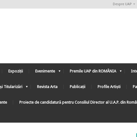
Despre UAP
Expoziții
Evenimente
Premile UAP din ROMÂNIA
Int
și Titularizări
Revista Arta
Publicații
Profile Artiști
Pa
ente
Proiecte de candidatură pentru Consiliul Director al U.A.P. din Rom