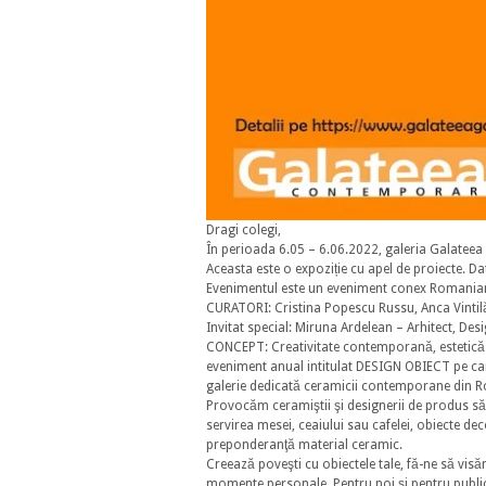
Dragi colegi,
În perioada 6.05 – 6.06.2022, galeria Galate
Aceasta este o expoziție cu apel de proiecte. Dat
Evenimentul este un eveniment conex Romania
CURATORI: Cristina Popescu Russu, Anca Vintilă
Invitat special: Miruna Ardelean – Arhitect, Desi
CONCEPT: Creativitate contemporană, estetică raf
eveniment anual intitulat DESIGN OBIECT pe ca
galerie dedicată ceramicii contemporane din 
Provocăm ceramiştii şi designerii de produs să 
servirea mesei, ceaiului sau cafelei, obiecte de
preponderanţă material ceramic.
Creează poveşti cu obiectele tale, fă-ne să visă
momente personale. Pentru noi şi pentru public