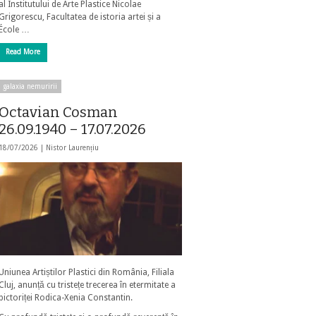
al Institutului de Arte Plastice Nicolae
Grigorescu, Facultatea de istoria artei și a
École …
Read More
galaxia nemuririi
Octavian Cosman
26.09.1940 – 17.07.2026
18/07/2026 |
Nistor Laurențiu
Uniunea Artiștilor Plastici din România, Filiala
Cluj, anunță cu tristețe trecerea în etermitate a
pictoriței Rodica-Xenia Constantin.