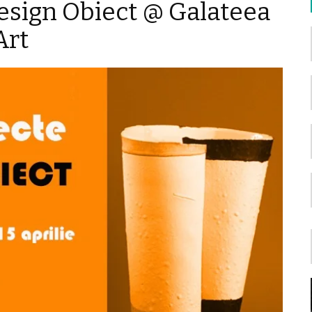
esign Obiect @ Galateea
Art