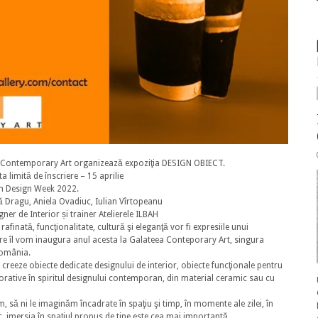
ea Contemporary Art organizează expoziţia DESIGN OBIECT.
a limită de înscriere – 15 aprilie
n Design Week 2022.
 Dragu, Aniela Ovadiuc, Iulian Vîrtopeanu
gner de Interior și trainer Atelierele ILBAH
inată, funcţionalitate, cultură şi eleganţă vor fi expresiile unui
re îl vom inaugura anul acesta la Galateea Conteporary Art, singura
România.
creeze obiecte dedicate designului de interior, obiecte funcţionale pentru
corative în spiritul designului contemporan, din material ceramic sau cu
m, să ni le imaginăm încadrate în spaţiu şi timp, în momente ale zilei, în
, imersia în spaţiul propus de tine este cea mai importantă.