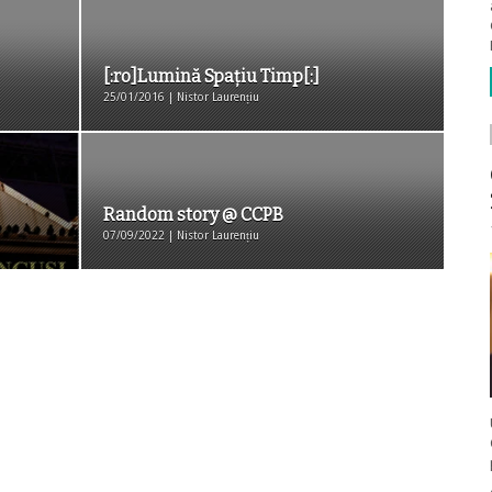
[:ro]Lumină Spațiu Timp[:]
25/01/2016 | Nistor Laurențiu
Random story @ CCPB
07/09/2022 | Nistor Laurențiu