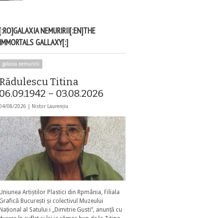
[:RO]GALAXIA NEMURIRII[:EN]THE
IMMORTALS GALLAXY[:]
galaxia nemuririi
Rădulescu Titina
06.09.1942 – 03.08.2026
04/08/2026 |
Nistor Laurențiu
Uniunea Artiștilor Plastici din Rpmânia, Filiala
Grafică București și colectivul Muzeului
Național al Satului i „Dimitrie Gusti”, anunță cu