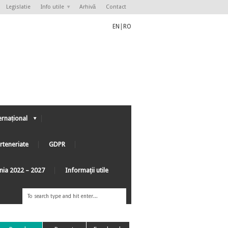
Legislatie
Info utile
Arhivă
Contact
EN
|
RO
ernațional
rteneriate
GDPR
ânia 2022 – 2027
Informaţii utile