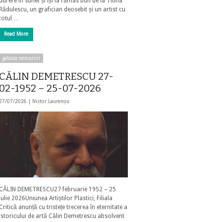
durere în suflet și își ia rămas bun de la Titina
Rădulescu, un grafician deosebit și un artist cu
totul …
Read More
galaxia nemuririi
CĂLIN DEMETRESCU 27-
02-1952 – 25-07-2026
27/07/2026 |
Nistor Laurențiu
CĂLIN DEMETRESCU27 februarie 1952 – 25
iulie 2026Uniunea Artiștilor Plastici, Filiala
Critică anunță cu tristețe trecerea în eternitate a
istoricului de artă Călin Demetrescu absolvent