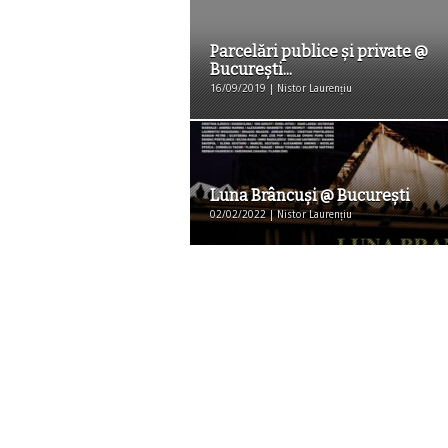
Parcelări publice și private @
București...
16/09/2019 | Nistor Laurențiu
Luna Brâncuși @ București
02/02/2022 | Nistor Laurențiu