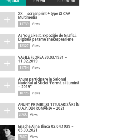
Popular
Recent
Facebook
XX ─ screenprint + type @ CAV
Multimedia
14739
Views
As You Like It, Expoziție de Grafică
Digitală pe teme shakespeariene
12327
Views
VASILE FLOREA 30.03.1931 –
11.02.2019
11754
Views
Anunț participare la Salonul
Național al Sticlei ”Formă și Lumină
– 2019”
10726
Views
ANUNȚ PRIMIRI ȘI TITULARIZĂRI ÎN
U.A.P. DIN ROMÂNIA – 2021
8268
Views
Enache Alina Ilinca 03.04.1939 –
05.03.2021
7857
Views