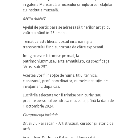
in galeria Mansardă a muzeului și mijlocirea relaţiilor
cu institutia muzeală.
REGULAMENT
Apelul de participare se adresează tinerilor artiști cu
vaârsta până in 25 de ani.
Tematica este liberă, costul înrămării și a
transportului fiind suportate de către expozanți.
Imaginile vor fi trimise pe mail, la
patrimoniu@muzeulartalemnului.ro, cu specificația
“Artist sub 25”.
Acestea vor fi însoțite de nume, titlu, tehnică,
clasa/anul, prof. coordinator, numele instituției de
învățământ, după caz.
Lucrările selectate vor fi trimise prin curier sau
predate personal pe adresa muzeului, până la data de
1 octombrie 2024.
Componența juriului:
Dr. Silviu Parascan – Artist vizual, curator și istoric de
artă
Asist. Univ. Dr. Ioana Palamar – Universitatea