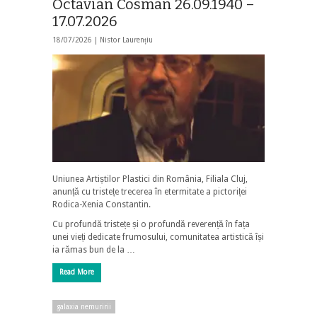
Octavian Cosman 26.09.1940 –
17.07.2026
18/07/2026 |
Nistor Laurențiu
Uniunea Artiștilor Plastici din România, Filiala Cluj,
anunță cu tristețe trecerea în etermitate a pictoriței
Rodica-Xenia Constantin.
Cu profundă tristețe și o profundă reverență în fața
unei vieți dedicate frumosului, comunitatea artistică își
ia rămas bun de la …
Read More
galaxia nemuririi