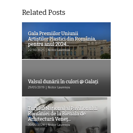
Related Posts
Gala Premiilor Uniunii
Artiștilor Plastici din România,
pentru anul 2024...
22/10/2025 | Nistor Laurențiu
Valsul dunării în culori @ Galați
29/05/2019 | Nistor Laurențiu
Turulul Național al Pavilionului
României de la Bienala de
Arhitectură Veneț...
30/05/2024 | Nistor Laurențiu