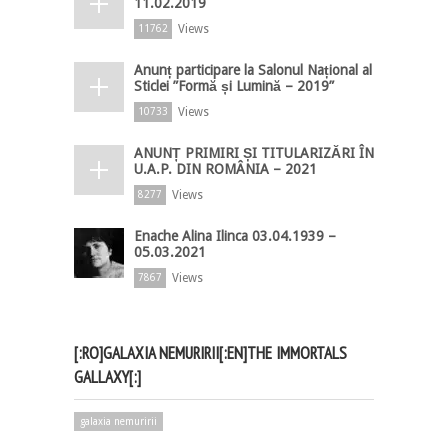
11.02.2019
Views
11762
Anunț participare la Salonul Național al
Sticlei ”Formă și Lumină – 2019”
Views
10733
ANUNȚ PRIMIRI ȘI TITULARIZĂRI ÎN
U.A.P. DIN ROMÂNIA – 2021
Views
8277
Enache Alina Ilinca 03.04.1939 –
05.03.2021
Views
7867
[:RO]GALAXIA NEMURIRII[:EN]THE IMMORTALS
GALLAXY[:]
galaxia nemuririi