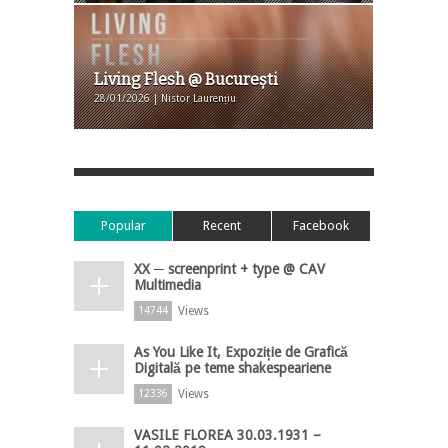
Living Flesh @ București
28/01/2026 | Nistor Laurențiu
Popular
Recent
Facebook
XX ─ screenprint + type @ CAV
Multimedia
Views
14744
As You Like It, Expoziție de Grafică
Digitală pe teme shakespeariene
Views
12336
VASILE FLOREA 30.03.1931 –