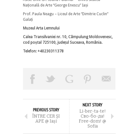
Națională de Arte “George Enescu” Iași
Prof. Paula Neagu – Liceul de Arte “Dimitrie Cuclin”
Galați
Muzeul Arta Lemnului
Calea Transilvaniei nr. 10, Câmpulung Moldovenesc,
cod poștal 725100, județul Suceava, România.
Telefon: +40230311378
NEXT STORY
PREVIOUS STORY
Li-ber-ta-te!
ÎNTRE CER ȘI
Cво-бо-да!
APE @ Iaşi
Free-dom! @
Sofia