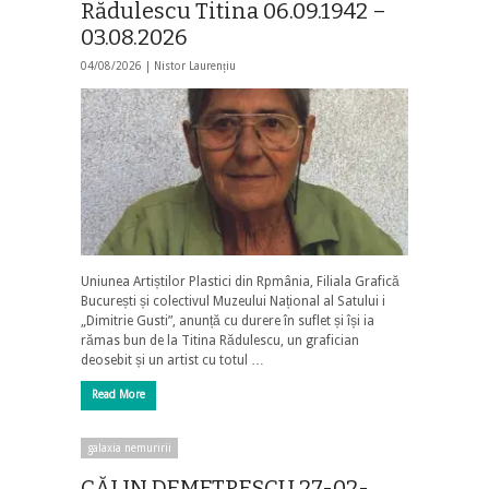
Rădulescu Titina 06.09.1942 –
03.08.2026
04/08/2026 |
Nistor Laurențiu
Uniunea Artiștilor Plastici din Rpmânia, Filiala Grafică
București și colectivul Muzeului Național al Satului i
„Dimitrie Gusti”, anunță cu durere în suflet și își ia
rămas bun de la Titina Rădulescu, un grafician
deosebit și un artist cu totul …
Read More
galaxia nemuririi
CĂLIN DEMETRESCU 27-02-