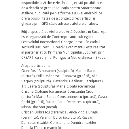
disponibile la
Ateliere.Net.
În plus, există posibilitatea
de a descărca gratuit Aplicația pentru Smartphone
Ateliere, publicată pe platformele IOS și Android, ce
oferă posibilitatea de a contact direct artiștii și
ghidare prin GPS către adresele atelierelor alese.
Ediția specială de Ateliere de Artă Deschise în București
este organizată de Contemporanii, sub egida
Festivalului Internațional George Enescu, în cadrul
secțiunii Bucureștiul Creativ. Evenimentul este realizat
în parteneriat cu Primăria Municipiului București prin
CREART, cu sprijinul Romgaz si Metrotehnica – Skoda.
Artiști participanți:
Giani Iosif Amarandei (sculptură), Marius Barb
(pictură), Otilia Măndescu Canavra (grafică), Alin
Carpen (sculptură), Alexandru Căzănaru (sculptură),
Titi Ceara (sculptură), Maria Cioată (ceramică),
Cristina Ciobanu (ceramică), Constantin Cioc
(pictură), Maria Sanda Constantinescu (pictură), Casia
Csehi (grafică), Raluca Ilaria Demetrescu (pictură),
Misha Diaconu (metal),
Cristian Dobrescu (ceramică), Anca Vintilă Dragu
(ceramică), Valentin Duicu (sculptură), Răzvan
Dumitran (textile), Constantina Dumitru (textile),
Daniela Făiniș (ceramică),