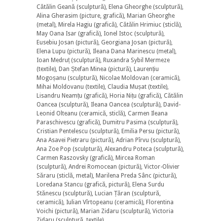
Cătălin Geană (sculptură), Elena Gheorghe (sculptură),
Alina Gherasim (picture, grafică), Marian Gheorghe
(metal), Mirela Hagiu (grafică), Cătălin Hrimiuc (sticlă),
May Oana Isar (grafică), Ionel Istoc (sculptură),
Eusebiu Josan (pictură), Georgiana Josan (pictură),
Elena Lupu (pictură), Ileana Dana Marinescu (metal),
Ioan Medruț (sculptură), Ruxandra Sybil Mermeze
(textile), Dan Ștefan Minea (pictură), Laurențiu
Mogoșanu (sculptură), Nicolae Moldovan (ceramică),
Mihai Moldovanu (textile), Claudia Mușat (textile),
Lisandru Neamțu (grafică), Horia Nițu (grafică), Cătălin
Oancea (sculptură), Ileana Oancea (sculptură), David-
Leonid Olteanu (ceramică, sticlă), Carmen Ileana
Paraschivescu (grafică), Dumitru Pasima (sculptură),
Cristian Pentelescu (sculptură), Emilia Persu (pictură),
Ana Asavei Pietraru (pictură), Adrian Pîrvu (sculptură),
Ana Zoe Pop (sculptură), Alexandru Poteca (sculptură),
Carmen Raszovsky (grafică), Mircea Roman
(sculptură), Andrei Romocean (pictură), Victor-Olivier
Săraru (sticlă, metal), Marilena Preda Sânc (pictură),
Loredana Stancu (grafică, pictură), Elena Surdu
Stănescu (sculptură), Lucian Țăran (sculptură,
ceramică), Iulian Vîrtopeanu (ceramică), Florentina
Voichi (pictură), Marian Zidaru (sculptură), Victoria
Zidaru (sculptură, textile).