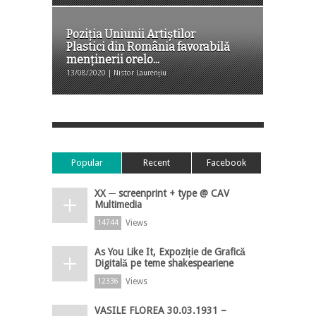
Poziția Uniunii Artiștilor
Plastici din România favorabilă
menținerii orelo...
13/08/2020 | Nistor Laurențiu
Popular
Recent
Facebook
XX ─ screenprint + type @ CAV
Multimedia
Views
14744
As You Like It, Expoziție de Grafică
Digitală pe teme shakespeariene
Views
12336
VASILE FLOREA 30.03.1931 –