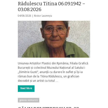
Rădulescu Titina 06.09.1942 –
03.08.2026
04/08/2026 |
Nistor Laurențiu
Uniunea Artiștilor Plastici din Rpmânia, Filiala Grafică
București și colectivul Muzeului Național al Satului i
„Dimitrie Gusti”, anunță cu durere în suflet și își ia
rămas bun de la Titina Rădulescu, un grafician
deosebit și un artist cu totul …
Read More
galaxia nemuririi