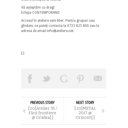
Vă așteptăm cu drag!
Echipa CONTEMPORANII
Accesul în ateliere este liber. Pentru grupuri sau
ghidate, ne puteți contacta la 0723 825 800 sau la
adresa de email info@ateliere.net.
[:]
PREVIOUS STORY
NEXT STORY
[:ro]Atelier 35 /
[:ro]METAL
Fără frontiere
2017 @
@ Oradea[:]
Orizont[:]