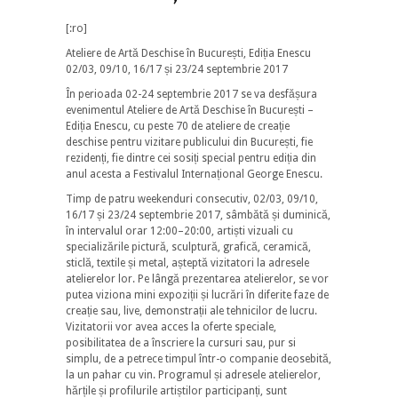
[:ro]
Ateliere de Artă Deschise în București, Ediția Enescu
02/03, 09/10, 16/17 și 23/24 septembrie 2017
În perioada 02-24 septembrie 2017 se va desfășura
evenimentul Ateliere de Artă Deschise în București –
Ediția Enescu, cu peste 70 de ateliere de creație
deschise pentru vizitare publicului din București, fie
rezidenți, fie dintre cei sosiți special pentru ediția din
anul acesta a Festivalul Internaț
ional George Enescu.
Timp de patru weekenduri consecutiv, 02/03, 09/10,
16/17 și 23/24 septembrie 2017, sâmbătă și duminică,
în intervalul orar 12:00–20:00, artiști vizuali cu
specializările pictură, sculptură, grafică, ceramică,
sticlă, textile și metal, așteptă vizitatori la adresele
atelierelor lor. Pe lângă prezentarea atelierelor, se vor
putea viziona mini expoziții și lucrări în diferite faze de
creație sau, live, demonstrații ale tehnicilor de lucru.
Vizitatorii vor avea acces la oferte speciale,
posibilitatea de a înscriere la cursuri sau, pur si
simplu, de a petrece timpul într-o companie deosebită,
la un pahar cu vin. Programul și adresele atelierelor,
hărțile și profilurile artiștilor participanți, sunt