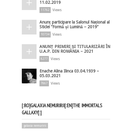
11.02.2019
Views
11762
Anunț participare la Salonul Național al
Sticlei ”Formă și Lumină – 2019”
Views
10734
ANUNȚ PRIMIRI ȘI TITULARIZĂRI ÎN
U.A.P. DIN ROMÂNIA – 2021
Views
8277
Enache Alina Ilinca 03.04.1939 –
05.03.2021
Views
7867
[:RO]GALAXIA NEMURIRII[:EN]THE IMMORTALS
GALLAXY[:]
galaxia nemuririi