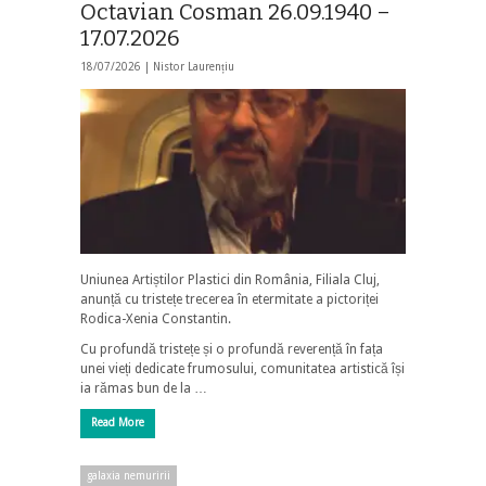
Octavian Cosman 26.09.1940 –
17.07.2026
18/07/2026 |
Nistor Laurențiu
Uniunea Artiștilor Plastici din România, Filiala Cluj,
anunță cu tristețe trecerea în etermitate a pictoriței
Rodica-Xenia Constantin.
Cu profundă tristețe și o profundă reverență în fața
unei vieți dedicate frumosului, comunitatea artistică își
ia rămas bun de la …
Read More
galaxia nemuririi