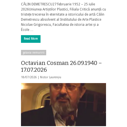
CĂLIN DEMETRESCU27 februarie 1952 – 25 iulie
2026Uniunea Artiștilor Plastici, Filiala Critică anunță cu
tristețe trecerea în eternitate a istoricului de artă Călin
Demetrescu absolvent al Institutului de Arte Plastice
Nicolae Grigorescu, Facultatea de istoria artei și a
École …
Read More
galaxia nemuririi
Octavian Cosman 26.09.1940 –
17.07.2026
18/07/2026 |
Nistor Laurențiu