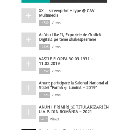
XX ─ screenprint + type @ CAV
Multimedia
Views
14739
As You Like It, Expoziție de Grafică
Digitală pe teme shakespeariene
Views
12325
VASILE FLOREA 30.03.1931 –
11.02.2019
Views
11752
Anunț participare la Salonul Național al
Sticlei ”Formă și Lumină – 2019”
Views
10726
ANUNȚ PRIMIRI ȘI TITULARIZĂRI ÎN
U.A.P. DIN ROMÂNIA – 2021
Views
8267