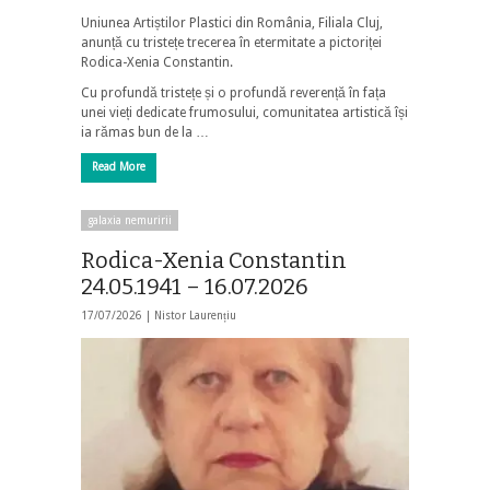
Uniunea Artiștilor Plastici din România, Filiala Cluj,
anunță cu tristețe trecerea în etermitate a pictoriței
Rodica-Xenia Constantin.
Cu profundă tristețe și o profundă reverență în fața
unei vieți dedicate frumosului, comunitatea artistică își
ia rămas bun de la …
Read More
galaxia nemuririi
Rodica-Xenia Constantin
24.05.1941 – 16.07.2026
17/07/2026 |
Nistor Laurențiu