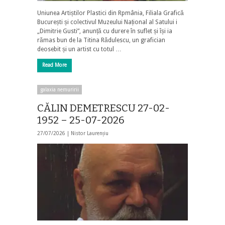
Uniunea Artiștilor Plastici din Rpmânia, Filiala Grafică
București și colectivul Muzeului Național al Satului i
„Dimitrie Gusti”, anunță cu durere în suflet și își ia
rămas bun de la Titina Rădulescu, un grafician
deosebit și un artist cu totul …
Read More
galaxia nemuririi
CĂLIN DEMETRESCU 27-02-
1952 – 25-07-2026
27/07/2026 |
Nistor Laurențiu