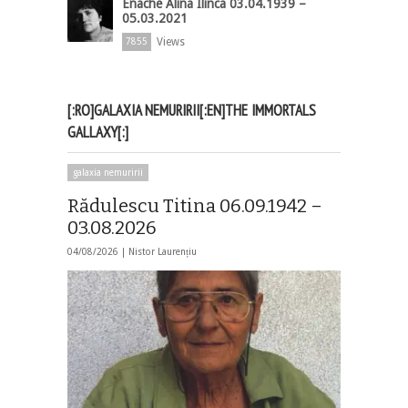
Enache Alina Ilinca 03.04.1939 –
05.03.2021
Views
7855
[:RO]GALAXIA NEMURIRII[:EN]THE IMMORTALS
GALLAXY[:]
galaxia nemuririi
Rădulescu Titina 06.09.1942 –
03.08.2026
04/08/2026 |
Nistor Laurențiu