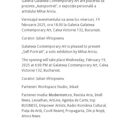
Galeria Galateea Contemporary Art are plăcerea să
prezinte „Autoportret”, o expoziție personală a
artistului Mihai Ariciu.
Vernisajul evenimentului va avea loc miercuri, 19
februarie 2025, ora 18.00 la Galeria Galateea
Contemporary Art, Calea Victoriei 132, București.
Curator: Iulian Vîrtopeanu
Galateea Contemporary Art is pleased to present
„Self-Portrait”, a solo exhibition by Mihai Ariciu.
The
opening will take place Wednesday, February 19,
2025 at 6:00 PM at Galateea Contemporary Art, Calea
Victoriei 132, Bucharest.
Curator: Iulian Vîrtopeanu
Parteneri: Workspace Studio, Inkad
Parteneri media:
Modernism.ro
, Revista Arta, Intell
News, Leviathan, ArtLine, Agenția de Carte, top
BUSINESS, Empower Artists, Radio România Cultural,
Piața de Artă, Coolt Neamț, Propagarta, Zile și Nopți,
Amos News