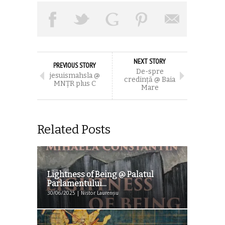
NEXT STORY
PREVIOUS STORY
De-spre
jesuismahsla @
credinţă @ Baia
MNŢR plus C
Mare
Related Posts
Lightness of Being @ Palatul
Parlamentului...
30/06/2025 | Nistor Laurențiu