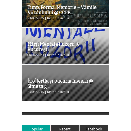
Timp, Formă, Memorie – Vămile
Văzduhului @ CCPB...
23/03/2026 | Nistor Laurențiu
Hărți Mentale Iluzorii @
Bucureşti
08/04/2023 | Nistor Laurențiu
[:ro]Jertfa și bucuria învierii @
Simeza[:]...
23/03/2018 | Nistor Laurențiu
Popular
Recent
Facebook