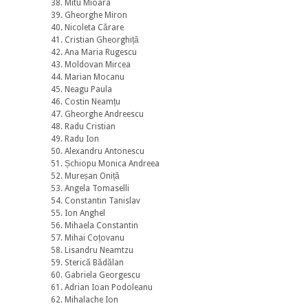
38. Mitu Mioara
39. Gheorghe Miron
40. Nicoleta Cărare
41. Cristian Gheorghiță
42. Ana Maria Rugescu
43. Moldovan Mircea
44. Marian Mocanu
45. Neagu Paula
46. Costin Neamțu
47. Gheorghe Andreescu
48. Radu Cristian
49. Radu Ion
50. Alexandru Antonescu
51. Șchiopu Monica Andreea
52. Mureșan Oniță
53. Angela Tomaselli
54. Constantin Tanislav
55. Ion Anghel
56. Mihaela Constantin
57. Mihai Coțovanu
58. Lisandru Neamtzu
59. Sterică Bădălan
60. Gabriela Georgescu
61. Adrian Ioan Podoleanu
62. Mihalache Ion