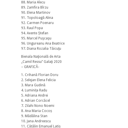
88. Maria Alecu
89. Zamfira Bîrzu
90. Elena Martinov
91. Topoloagă Alina
92. Carmen Poenaru
93. Raul Popa
94. Axente Ștefan
95. Marcel Puşcaşu
96. Ungureanu Ana Beatrice
97. Diana Rozalia Tăicuţu
Bienala Naţională de Arta
„Camil Ressu” Galaţi 2020
– GRAFICĂ-
1. Crihană Florian Doru
2. Selejan Elena Felicia
3. Mara Gudină
4. Luminița Radu
5. Adriana Andrei
6. Adrian Corcăcel
7. Zilahi Nono Noemi
8. Ana Maria Cocoș
9. Mădălina Stan
10. Jana Andreescu
11. Cătălin Emanuel Latiș