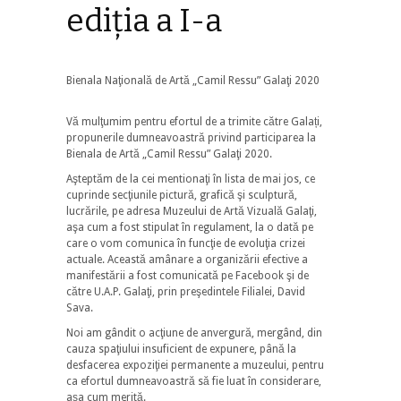
ediția a I-a
Bienala Naţională de Artă „Camil Ressu” Galaţi 2020
Vă mulţumim pentru efortul de a trimite către Galați,
propunerile dumneavoastră privind participarea la
Bienala de Artă „Camil Ressu” Galaţi 2020.
Aşteptăm de la cei mentionaţi în lista de mai jos, ce
cuprinde secţiunile pictură, grafică şi sculptură,
lucrările, pe adresa Muzeului de Artă Vizuală Galaţi,
aşa cum a fost stipulat în regulament, la o dată pe
care o vom comunica în funcţie de evoluţia crizei
actuale. Această amânare a organizării efective a
manifestării a fost comunicată pe Facebook şi de
către U.A.P. Galaţi, prin preşedintele Filialei, David
Sava.
Noi am gândit o acţiune de anvergură, mergând, din
cauza spaţiului insuficient de expunere, până la
desfacerea expoziţiei permanente a muzeului, pentru
ca efortul dumneavoastră să fie luat în considerare,
aşa cum merită.