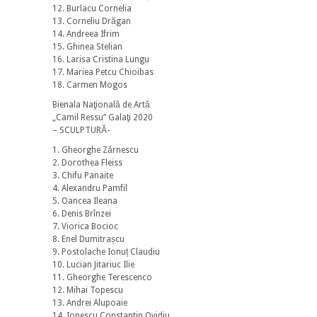
12. Burlacu Cornelia
13. Corneliu Drăgan
14. Andreea Ifrim
15. Ghinea Stelian
16. Larisa Cristina Lungu
17. Mariea Petcu Chioibas
18. Carmen Mogos
Bienala Naţională de Artă
„Camil Ressu” Galaţi 2020
– SCULPTURĂ-
1. Gheorghe Zărnescu
2. Dorothea Fleiss
3. Chifu Panaite
4. Alexandru Pamfil
5. Oancea Ileana
6. Denis Brînzei
7. Viorica Bocioc
8. Enel Dumitrașcu
9. Postolache Ionuț Claudiu
10. Lucian Jitariuc Ilie
11. Gheorghe Terescenco
12. Mihai Topescu
13. Andrei Alupoaie
14. Ionescu Constantin Ovidiu