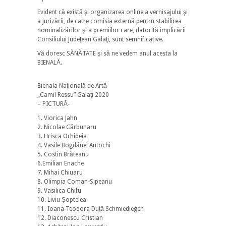
Evident că există şi organizarea online a vernisajului şi
a jurizării, de catre comisia externă pentru stabilirea
nominalizărilor şi a premiilor care, datorită implicării
Consiliului Judeţean Galaţi, sunt semnificative.
Vă doresc SĂNĂTATE şi să ne vedem anul acesta la
BIENALĂ.
Bienala Naţională de Artă
„Camil Ressu” Galaţi 2020
– PICTURĂ-
1. Viorica Jahn
2. Nicolae Cărbunaru
3. Hrisca Orhideia
4. Vasile Bogdănel Antochi
5. Costin Brăteanu
6.Emilian Enache
7. Mihai Chiuaru
8. Olimpia Coman-Sipeanu
9. Vasilica Chifu
10. Liviu Șoptelea
11. Ioana-Teodora Duță Schmiediegen
12. Diaconescu Cristian