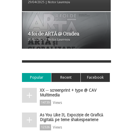
29/04/2025 | Nistor Laurențiu
4 foi de ARTĂ @ Oradea
26/02/2024 | Nistor Laurențiu
Popular
Recent
Facebook
XX ─ screenprint + type @ CAV
Multimedia
Views
14739
As You Like It, Expoziție de Grafică
Digitală pe teme shakespeariene
Views
12326