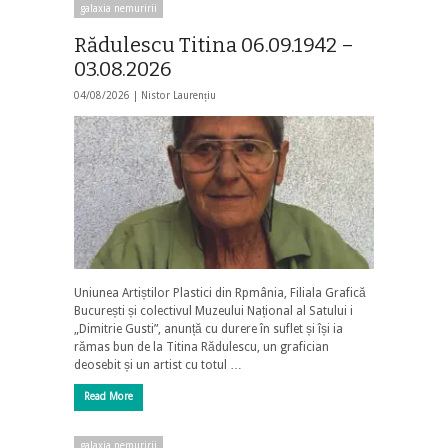
galaxia nemuririi
Rădulescu Titina 06.09.1942 –
03.08.2026
04/08/2026 |
Nistor Laurențiu
Uniunea Artiștilor Plastici din Rpmânia, Filiala Grafică
București și colectivul Muzeului Național al Satului i
„Dimitrie Gusti”, anunță cu durere în suflet și își ia
rămas bun de la Titina Rădulescu, un grafician
deosebit și un artist cu totul …
Read More
galaxia nemuririi