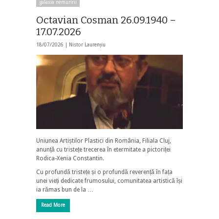
galaxia nemuririi
Octavian Cosman 26.09.1940 –
17.07.2026
18/07/2026 |
Nistor Laurențiu
Uniunea Artiștilor Plastici din România, Filiala Cluj,
anunță cu tristețe trecerea în etermitate a pictoriței
Rodica-Xenia Constantin.
Cu profundă tristețe și o profundă reverență în fața
unei vieți dedicate frumosului, comunitatea artistică își
ia rămas bun de la …
Read More