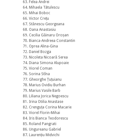
63. Felea Andrei
64. Mihaela Tãtulescu
65. Mihai Boboc
66. Victor Crețu
67. Stănescu Georgeana
68. Oana Anastasiu
69. Cecilia Găinaru Oroșan
70. Bianca-Andreea Constantin
71. Oprea Alina-Gina
72. Daniel Bozga
73. Nicoleta Nicoară Serea
74. Diana Simona Alupoaie
75. Viorel Coman
76. Sorina Stîna
77. Gheorghe Țuțuianu
78. Marius Ovidiu Burhan
79. Marius Vasile Barb
80. Liliana Jorica Negoescu
81. Irina Otilia Anastase
82. Crenguța Corina Macarie
83. Viorel Florin-Mihai
84. Iris Bianca Teodorescu
85. Roland Pangrati
86. Ungureanu Gabriel
87. Laurențiu Midvichi