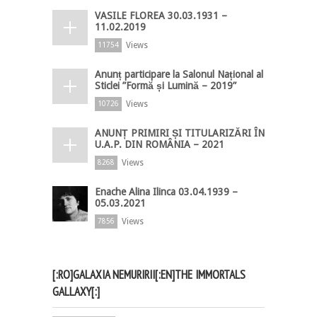
VASILE FLOREA 30.03.1931 –
11.02.2019
Views
11754
Anunț participare la Salonul Național al
Sticlei ”Formă și Lumină – 2019”
Views
10726
ANUNȚ PRIMIRI ȘI TITULARIZĂRI ÎN
U.A.P. DIN ROMÂNIA – 2021
Views
8268
Enache Alina Ilinca 03.04.1939 –
05.03.2021
Views
7856
[:RO]GALAXIA NEMURIRII[:EN]THE IMMORTALS
GALLAXY[:]