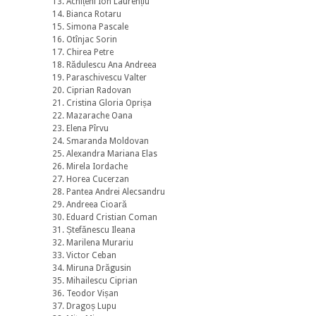
13. Achițeni Ion Laurențiu
14. Bianca Rotaru
15. Simona Pascale
16. Otînjac Sorin
17. Chirea Petre
18. Rădulescu Ana Andreea
19. Paraschivescu Valter
20. Ciprian Radovan
21. Cristina Gloria Oprișa
22. Mazarache Oana
23. Elena Pîrvu
24. Smaranda Moldovan
25. Alexandra Mariana Elas
26. Mirela Iordache
27. Horea Cucerzan
28. Pantea Andrei Alecsandru
29. Andreea Cioară
30. Eduard Cristian Coman
31. Ștefănescu Ileana
32. Marilena Murariu
33. Victor Ceban
34. Miruna Drăgusin
35. Mihailescu Ciprian
36. Teodor Vișan
37. Dragoș Lupu