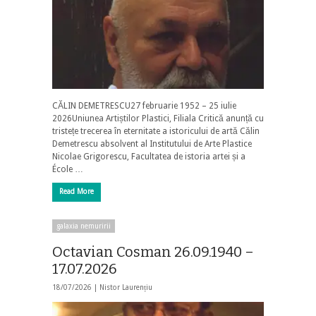
CĂLIN DEMETRESCU27 februarie 1952 – 25 iulie
2026Uniunea Artiștilor Plastici, Filiala Critică anunță cu
tristețe trecerea în eternitate a istoricului de artă Călin
Demetrescu absolvent al Institutului de Arte Plastice
Nicolae Grigorescu, Facultatea de istoria artei și a
École …
Read More
galaxia nemuririi
Octavian Cosman 26.09.1940 –
17.07.2026
18/07/2026 |
Nistor Laurențiu