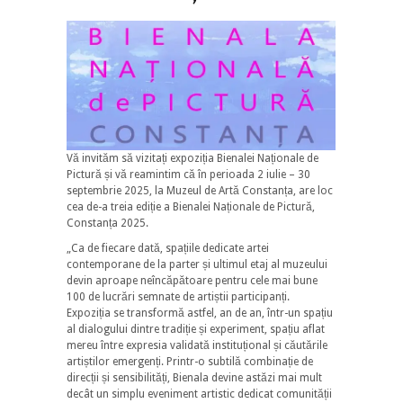
Vă invităm să vizitați expoziția Bienalei Naționale de
Pictură și vă reamintim că în perioada 2 iulie – 30
septembrie 2025, la Muzeul de Artă Constanța, are loc
cea de-a treia ediție a Bienalei Naționale de Pictură,
Constanța 2025.
„Ca de fiecare dată, spațiile dedicate artei
contemporane de la parter și ultimul etaj al muzeului
devin aproape neîncăpătoare pentru cele mai bune
100 de lucrări semnate de artiștii participanți.
Expoziția se transformă astfel, an de an, într-un spațiu
al dialogului dintre tradiție și experiment, spațiu aflat
mereu între expresia validată instituțional și căutările
artiștilor emergenți. Printr-o subtilă combinație de
direcții și sensibilități, Bienala devine astăzi mai mult
decât un simplu eveniment artistic dedicat comunității