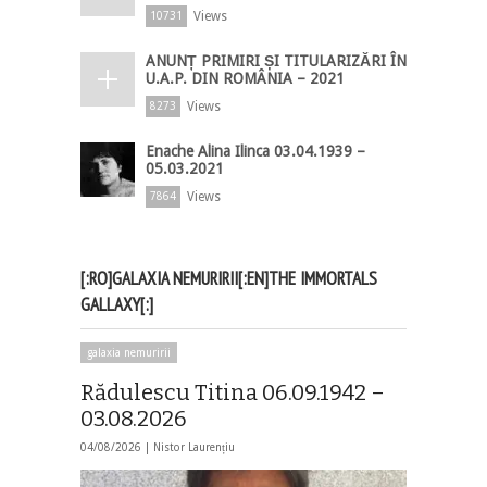
Views
10731
ANUNȚ PRIMIRI ȘI TITULARIZĂRI ÎN
U.A.P. DIN ROMÂNIA – 2021
Views
8273
Enache Alina Ilinca 03.04.1939 –
05.03.2021
Views
7864
[:RO]GALAXIA NEMURIRII[:EN]THE IMMORTALS
GALLAXY[:]
galaxia nemuririi
Rădulescu Titina 06.09.1942 –
03.08.2026
04/08/2026 |
Nistor Laurențiu