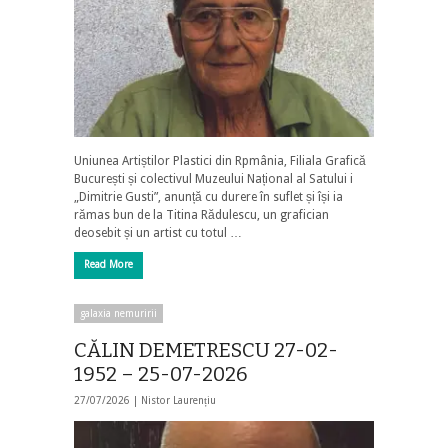
Uniunea Artiștilor Plastici din Rpmânia, Filiala Grafică
București și colectivul Muzeului Național al Satului i
„Dimitrie Gusti”, anunță cu durere în suflet și își ia
rămas bun de la Titina Rădulescu, un grafician
deosebit și un artist cu totul …
Read More
galaxia nemuririi
CĂLIN DEMETRESCU 27-02-
1952 – 25-07-2026
27/07/2026 |
Nistor Laurențiu