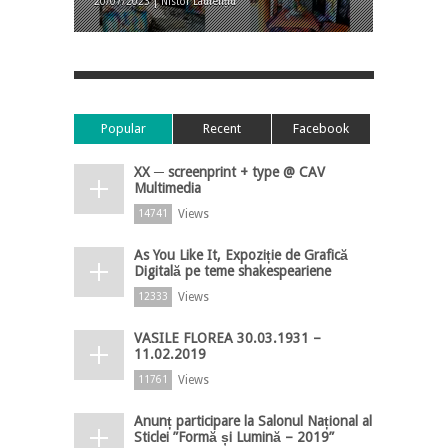
20/07/2023 | Nistor Laurențiu
Popular
Recent
Facebook
XX ─ screenprint + type @ CAV
Multimedia
Views
14741
As You Like It, Expoziție de Grafică
Digitală pe teme shakespeariene
Views
12333
VASILE FLOREA 30.03.1931 –
11.02.2019
Views
11761
Anunț participare la Salonul Național al
Sticlei ”Formă și Lumină – 2019”