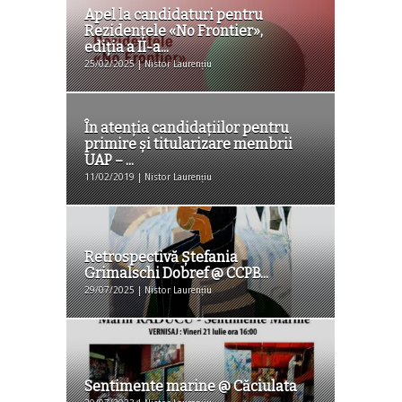
Apel la candidaturi pentru
Rezidențele «No Frontier»,
ediția a II-a...
25/02/2025 | Nistor Laurențiu
În atenția candidațiilor pentru
primire și titularizare membrii
UAP – ...
11/02/2019 | Nistor Laurențiu
Retrospectivă Ștefania
Grimalschi Dobref @ CCPB...
29/07/2025 | Nistor Laurențiu
Sentimente marine @ Căciulata