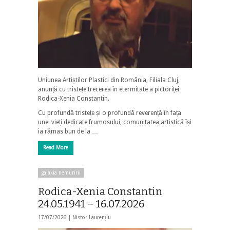
Uniunea Artiștilor Plastici din România, Filiala Cluj,
anunță cu tristețe trecerea în etermitate a pictoriței
Rodica-Xenia Constantin.
Cu profundă tristețe și o profundă reverență în fața
unei vieți dedicate frumosului, comunitatea artistică își
ia rămas bun de la …
Read More
galaxia nemuririi
Rodica-Xenia Constantin
24.05.1941 – 16.07.2026
17/07/2026 |
Nistor Laurențiu