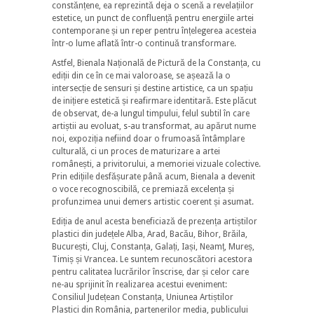
constănțene, ea reprezintă deja o scenă a revelațiilor
estetice, un punct de confluență pentru energiile artei
contemporane și un reper pentru înțelegerea acesteia
într-o lume aflată într-o continuă transformare.
Astfel, Bienala Națională de Pictură de la Constanța, cu
ediții din ce în ce mai valoroase, se așează la o
intersecție de sensuri și destine artistice, ca un spațiu
de inițiere estetică și reafirmare identitară. Este plăcut
de observat, de-a lungul timpului, felul subtil în care
artiștii au evoluat, s-au transformat, au apărut nume
noi, expoziția nefiind doar o frumoasă întâmplare
culturală, ci un proces de maturizare a artei
românești, a privitorului, a memoriei vizuale colective.
Prin edițiile desfășurate până acum, Bienala a devenit
o voce recognoscibilă, ce premiază excelența și
profunzimea unui demers artistic coerent și asumat.
Ediția de anul acesta beneficiază de prezența artiștilor
plastici din județele Alba, Arad, Bacău, Bihor, Brăila,
București, Cluj, Constanța, Galați, Iași, Neamț, Mureș,
Timiș și Vrancea. Le suntem recunoscători acestora
pentru calitatea lucrărilor înscrise, dar și celor care
ne-au sprijinit în realizarea acestui eveniment:
Consiliul Județean Constanța, Uniunea Artiștilor
Plastici din România, partenerilor media, publicului