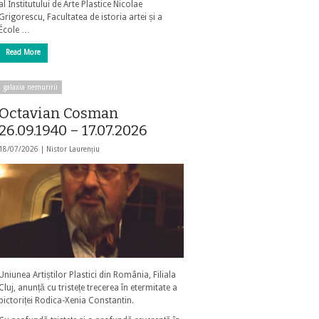
al Institutului de Arte Plastice Nicolae
Grigorescu, Facultatea de istoria artei și a
École …
Read More
galaxia nemuririi
Octavian Cosman
26.09.1940 – 17.07.2026
18/07/2026 |
Nistor Laurențiu
Uniunea Artiștilor Plastici din România, Filiala
Cluj, anunță cu tristețe trecerea în etermitate a
pictoriței Rodica-Xenia Constantin.