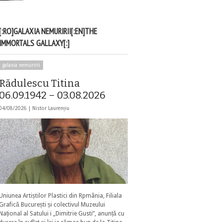
[:RO]GALAXIA NEMURIRII[:EN]THE
IMMORTALS GALLAXY[:]
galaxia nemuririi
Rădulescu Titina
06.09.1942 – 03.08.2026
04/08/2026 |
Nistor Laurențiu
Uniunea Artiștilor Plastici din Rpmânia, Filiala
Grafică București și colectivul Muzeului
Național al Satului i „Dimitrie Gusti”, anunță cu