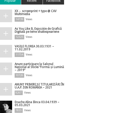
Popular
Recent
Facebook
XX ─ screenprint + type @ CAV
Multimedia
14739
Views
As You Like It, Expoziție de Grafică
Digitală pe teme shakespeariene
12325
Views
VASILE FLOREA 30.03.1931 –
11.02.2019
11754
Views
Anunț participare la Salonul
Național al Sticlei ”Formă și Lumină
– 2019”
10726
Views
ANUNȚ PRIMIRI ȘI TITULARIZĂRI ÎN
U.A.P. DIN ROMÂNIA – 2021
8267
Views
Enache Alina Ilinca 03.04.1939 –
05.03.2021
7855
Views