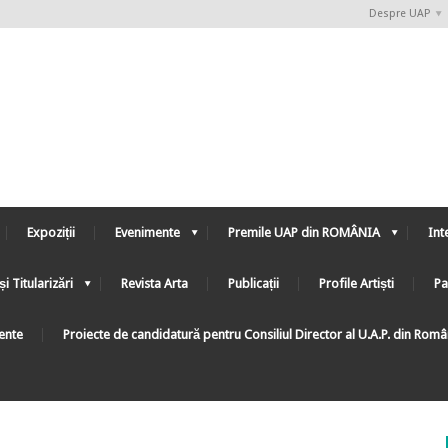
Despre UAP
Expoziții
Evenimente
Premile UAP din ROMÂNIA
Int
și Titularizări
Revista Arta
Publicații
Profile Artiști
Pa
ente
Proiecte de candidatură pentru Consiliul Director al U.A.P. din Rom