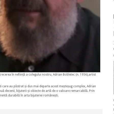
recerea în neființă a colegului nostru, Adrian Bobletec (n. 1956),artist
tiști care au păstrat și dus mai departe acest meșteșug complex, Adrian
uă decenii, bijuterii și obiecte de artă de o valoare remarcabilă. Prin
rentă durabilă în arta bijuteriei românești.