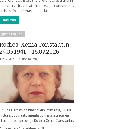
Cu profundă tristețe și o profundă reverență în
fața unei vieți dedicate frumosului, comunitatea
artistică își ia rămas bun de la …
Read More
galaxia nemuririi
Rodica-Xenia Constantin
24.05.1941 – 16.07.2026
17/07/2026 |
Nistor Laurențiu
Uniunea Artiștilor Plastici din România, Filiala
Pictură București, anunță cu tristețe trecerea în
etermitate a pictoriței Rodica-Xenia Constantin.
Dumnezeu să o odihnească!