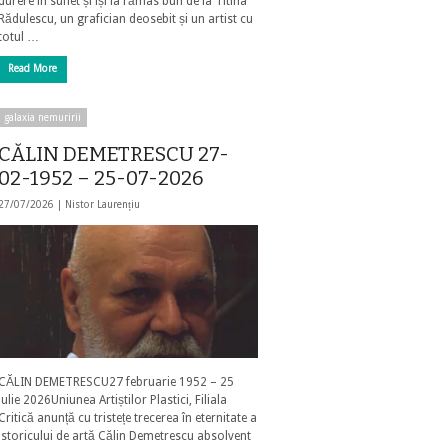
durere în suflet și își ia rămas bun de la Titina
Rădulescu, un grafician deosebit și un artist cu
totul …
Read More
galaxia nemuririi
CĂLIN DEMETRESCU 27-
02-1952 – 25-07-2026
27/07/2026 |
Nistor Laurențiu
CĂLIN DEMETRESCU27 februarie 1952 – 25
iulie 2026Uniunea Artiștilor Plastici, Filiala
Critică anunță cu tristețe trecerea în eternitate a
istoricului de artă Călin Demetrescu absolvent