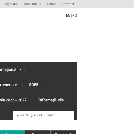
Legislatie
Info utile
Arhivă
Contact
EN
|
RO
ernațional
rteneriate
GDPR
ânia 2022 – 2027
Informaţii utile