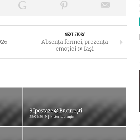
NEXT STORY
026
Absenţa formei, prezenţa
emoţiei @ Iaşi
3 Ipostaze @ București
25/01/2019 | Nistor Laurențiu