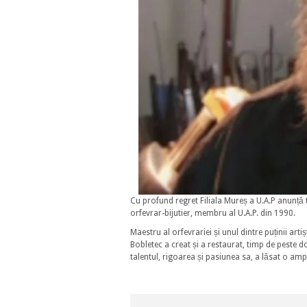
Cu profund regret Filiala Mureș a U.A.P anunță t
orfevrar-bijutier, membru al U.A.P. din 1990.
Maestru al orfevrariei și unul dintre puținii ar
Bobletec a creat și a restaurat, timp de peste do
talentul, rigoarea și pasiunea sa, a lăsat o amp