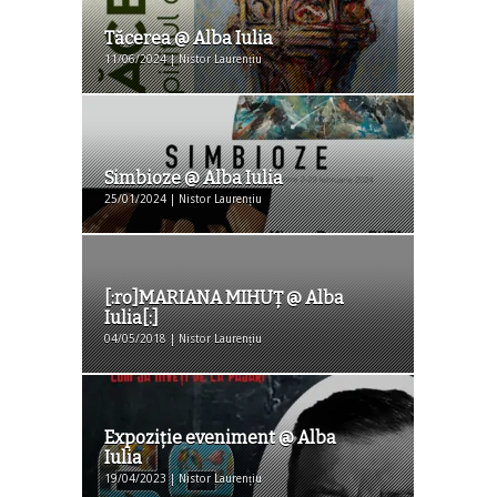
Tăcerea @ Alba Iulia
11/06/2024 | Nistor Laurențiu
Simbioze @ Alba Iulia
25/01/2024 | Nistor Laurențiu
[:ro]MARIANA MIHUȚ @ Alba
Iulia[:]
04/05/2018 | Nistor Laurențiu
Expoziţie eveniment @ Alba
Iulia
19/04/2023 | Nistor Laurențiu