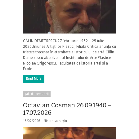
CĂLIN DEMETRESCU27 februarie 1952 – 25 iulie
2026Uniunea Artiștilor Plastici, Filiala Critică anunță cu
tristețe trecerea în eternitate a istoricului de artă Călin
Demetrescu absolvent al Institutului de Arte Plastice
Nicolae Grigorescu, Facultatea de istoria artei și a
École …
Read More
galaxia nemuririi
Octavian Cosman 26.09.1940 –
17.07.2026
18/07/2026 |
Nistor Laurențiu