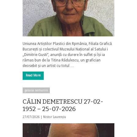
Uniunea Artiștilor Plastici din Rpmânia, Filiala Grafică
București și colectivul Muzeului Național al Satului i
„Dimitrie Gusti”, anunță cu durere în suflet și își ia
rămas bun de la Titina Rădulescu, un grafician
deosebit și un artist cu totul …
Read More
galaxia nemuririi
CĂLIN DEMETRESCU 27-02-
1952 – 25-07-2026
27/07/2026 |
Nistor Laurențiu