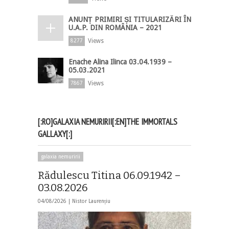
ANUNȚ PRIMIRI ȘI TITULARIZĂRI ÎN
U.A.P. DIN ROMÂNIA – 2021
Views
8277
Enache Alina Ilinca 03.04.1939 –
05.03.2021
Views
7867
[:RO]GALAXIA NEMURIRII[:EN]THE IMMORTALS
GALLAXY[:]
galaxia nemuririi
Rădulescu Titina 06.09.1942 –
03.08.2026
04/08/2026 |
Nistor Laurențiu