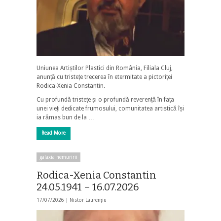
Uniunea Artiștilor Plastici din România, Filiala Cluj,
anunță cu tristețe trecerea în etermitate a pictoriței
Rodica-Xenia Constantin.
Cu profundă tristețe și o profundă reverență în fața
unei vieți dedicate frumosului, comunitatea artistică își
ia rămas bun de la …
Read More
galaxia nemuririi
Rodica-Xenia Constantin
24.05.1941 – 16.07.2026
17/07/2026 |
Nistor Laurențiu