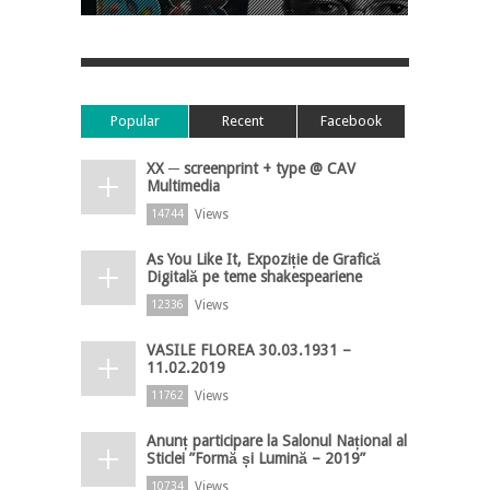
Popular
Recent
Facebook
XX ─ screenprint + type @ CAV
Multimedia
Views
14744
As You Like It, Expoziție de Grafică
Digitală pe teme shakespeariene
Views
12336
VASILE FLOREA 30.03.1931 –
11.02.2019
Views
11762
Anunț participare la Salonul Național al
Sticlei ”Formă și Lumină – 2019”
Views
10734