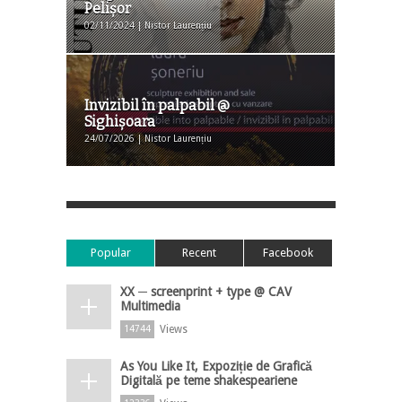
Pelişor
02/11/2024 | Nistor Laurențiu
Invizibil în palpabil @
Sighișoara
24/07/2026 | Nistor Laurențiu
Popular
Recent
Facebook
XX ─ screenprint + type @ CAV
Multimedia
Views
14744
As You Like It, Expoziție de Grafică
Digitală pe teme shakespeariene