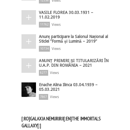
Views
12336
VASILE FLOREA 30.03.1931 –
11.02.2019
Views
11762
Anunț participare la Salonul Național al
Sticlei ”Formă și Lumină – 2019”
Views
10734
ANUNȚ PRIMIRI ȘI TITULARIZĂRI ÎN
U.A.P. DIN ROMÂNIA – 2021
Views
8277
Enache Alina Ilinca 03.04.1939 –
05.03.2021
Views
7867
[:RO]GALAXIA NEMURIRII[:EN]THE IMMORTALS
GALLAXY[:]