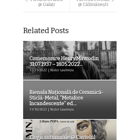
@ Galaţi
@ Călimăneşti
Related Posts
Comemorare Henry Mavrodin
31.07.1937 – 18.05.2022...
17/11/2022 | Nistor Laurențiu
Bienala Națională de Ceramică-
Sticlă-Metal, ”Metafore
Incandescente” ed....
11/10/2022 | Nistor Laurențiu
Elogii autumnale @ Castelul