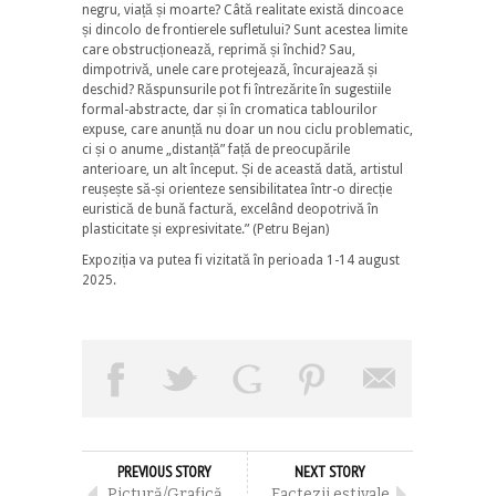
negru, viață și moarte? Câtă realitate există dincoace
și dincolo de frontierele sufletului? Sunt acestea limite
care obstrucționează, reprimă și închid? Sau,
dimpotrivă, unele care protejează, încurajează și
deschid? Răspunsurile pot fi întrezărite în sugestiile
formal-abstracte, dar și în cromatica tablourilor
expuse, care anunță nu doar un nou ciclu problematic,
ci și o anume „distanță” față de preocupările
anterioare, un alt început. Și de această dată, artistul
reușește să-și orienteze sensibilitatea într-o direcție
euristică de bună factură, excelând deopotrivă în
plasticitate și expresivitate.” (Petru Bejan)
Expoziția va putea fi vizitată în perioada 1-14 august
2025.
PREVIOUS STORY
NEXT STORY
Pictură/Grafică
Factezii estivale