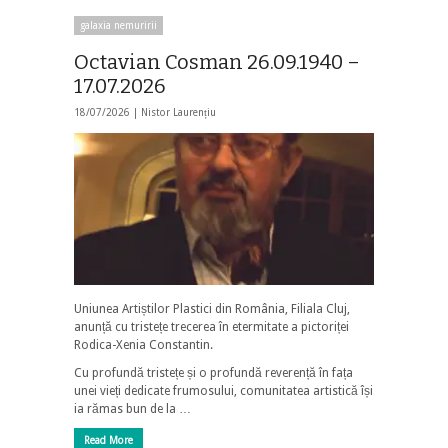
galaxia nemuririi
Octavian Cosman 26.09.1940 –
17.07.2026
18/07/2026 |
Nistor Laurențiu
Uniunea Artiștilor Plastici din România, Filiala Cluj,
anunță cu tristețe trecerea în etermitate a pictoriței
Rodica-Xenia Constantin.
Cu profundă tristețe și o profundă reverență în fața
unei vieți dedicate frumosului, comunitatea artistică își
ia rămas bun de la …
Read More