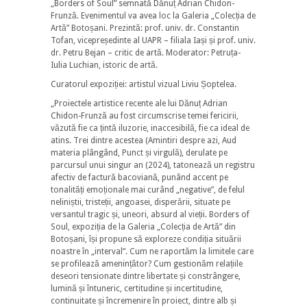
„Borders of Soul” semnată Dănuț Adrian Chidon-
Frunză. Evenimentul va avea loc la Galeria „Colecția de
Artă” Botoșani. Prezintă: prof. univ. dr. Constantin
Tofan, vicepreședinte al UAPR – filiala Iași și prof. univ.
dr. Petru Bejan – critic de artă. Moderator: Petruța-
Iulia Luchian, istoric de artă.
Curatorul expoziției: artistul vizual Liviu Șoptelea.
„Proiectele artistice recente ale lui Dănuț Adrian
Chidon-Frunză au fost circumscrise temei fericirii,
văzută fie ca țintă iluzorie, inaccesibilă, fie ca ideal de
atins. Trei dintre acestea (Amintiri despre azi, Aud
materia plângând, Punct și virgulă), derulate pe
parcursul unui singur an (2024), tatonează un registru
afectiv de factură bacoviană, punând accent pe
tonalități emoționale mai curând „negative”, de felul
neliniștii, tristeții, angoasei, disperării, situate pe
versantul tragic și, uneori, absurd al vieții. Borders of
Soul, expoziția de la Galeria „Colecția de Artă” din
Botoșani, își propune să exploreze condiția situării
noastre în „interval”. Cum ne raportăm la limitele care
se profilează amenințător? Cum gestionăm relațiile
deseori tensionate dintre libertate și constrângere,
lumină și întuneric, certitudine și incertitudine,
continuitate și încremenire în proiect, dintre alb și