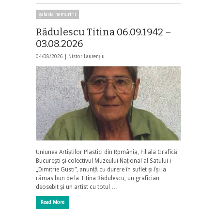
galaxia nemuririi
Rădulescu Titina 06.09.1942 –
03.08.2026
04/08/2026 |
Nistor Laurențiu
Uniunea Artiștilor Plastici din Rpmânia, Filiala Grafică
București și colectivul Muzeului Național al Satului i
„Dimitrie Gusti”, anunță cu durere în suflet și își ia
rămas bun de la Titina Rădulescu, un grafician
deosebit și un artist cu totul …
Read More