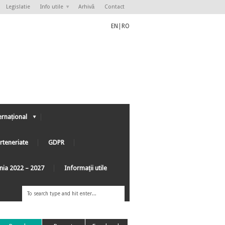
Legislatie
Info utile
Arhivă
Contact
EN
|
RO
ernațional
rteneriate
GDPR
ânia 2022 – 2027
Informaţii utile