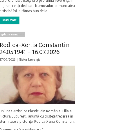
Cu profundă tristețe și o profundă reverență în
fața unei vieți dedicate frumosului, comunitatea
artistică își ia rămas bun de la …
Read More
galaxia nemuririi
Rodica-Xenia Constantin
24.05.1941 – 16.07.2026
17/07/2026 |
Nistor Laurențiu
Uniunea Artiștilor Plastici din România, Filiala
Pictură București, anunță cu tristețe trecerea în
etermitate a pictoriței Rodica-Xenia Constantin.
Dumnezeu să o odihnească!