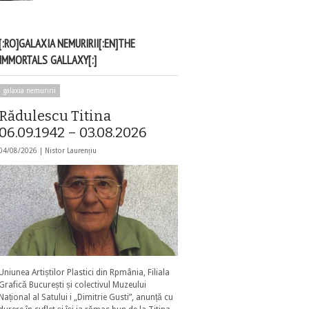
[:RO]GALAXIA NEMURIRII[:EN]THE
IMMORTALS GALLAXY[:]
galaxia nemuririi
Rădulescu Titina
06.09.1942 – 03.08.2026
04/08/2026 |
Nistor Laurențiu
Uniunea Artiștilor Plastici din Rpmânia, Filiala
Grafică București și colectivul Muzeului
Național al Satului i „Dimitrie Gusti”, anunță cu