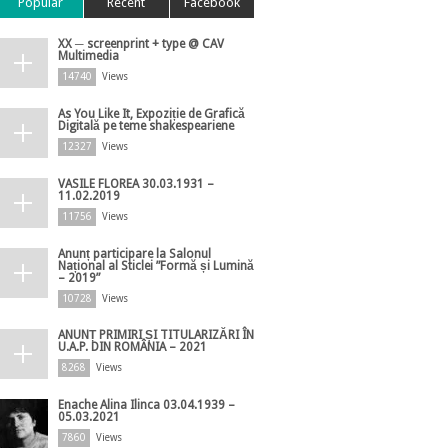
Popular
Recent
Facebook
XX ─ screenprint + type @ CAV
Multimedia
14740
Views
As You Like It, Expoziție de Grafică
Digitală pe teme shakespeariene
12327
Views
VASILE FLOREA 30.03.1931 –
11.02.2019
11756
Views
Anunț participare la Salonul
Național al Sticlei ”Formă și Lumină
– 2019”
10728
Views
ANUNȚ PRIMIRI ȘI TITULARIZĂRI ÎN
U.A.P. DIN ROMÂNIA – 2021
8268
Views
Enache Alina Ilinca 03.04.1939 –
05.03.2021
7860
Views