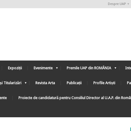
Despre UAP
Expoziții
Evenimente
Premile UAP din ROMÂNIA
Int
și Titularizări
Revista Arta
Publicații
Profile Artiști
Pa
ente
Proiecte de candidatură pentru Consiliul Director al U.A.P. din Rom