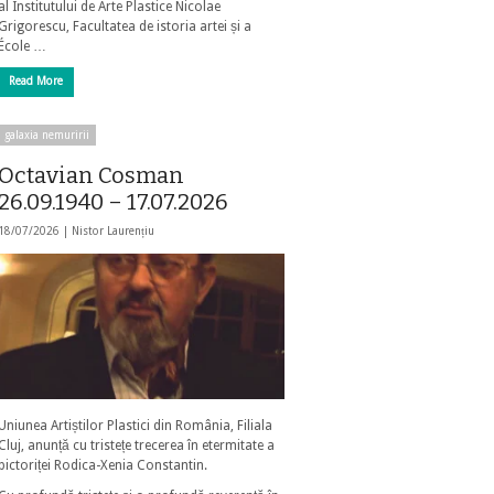
al Institutului de Arte Plastice Nicolae
Grigorescu, Facultatea de istoria artei și a
École …
Read More
galaxia nemuririi
Octavian Cosman
26.09.1940 – 17.07.2026
18/07/2026 |
Nistor Laurențiu
Uniunea Artiștilor Plastici din România, Filiala
Cluj, anunță cu tristețe trecerea în etermitate a
pictoriței Rodica-Xenia Constantin.