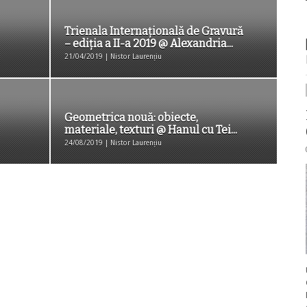
Trienala Internațională de Gravură
– ediția a II-a 2019 @ Alexandria...
21/04/2019 | Nistor Laurențiu
Geometrica nouă: obiecte,
materiale, texturi @ Hanul cu Tei...
24/08/2019 | Nistor Laurențiu