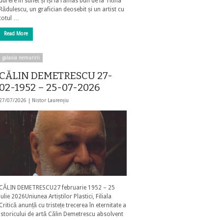
durere în suflet și își ia rămas bun de la Titina
Rădulescu, un grafician deosebit și un artist cu
totul …
Read More
galaxia nemuririi
CĂLIN DEMETRESCU 27-
02-1952 – 25-07-2026
27/07/2026 |
Nistor Laurențiu
CĂLIN DEMETRESCU27 februarie 1952 – 25
iulie 2026Uniunea Artiștilor Plastici, Filiala
Critică anunță cu tristețe trecerea în eternitate a
istoricului de artă Călin Demetrescu absolvent