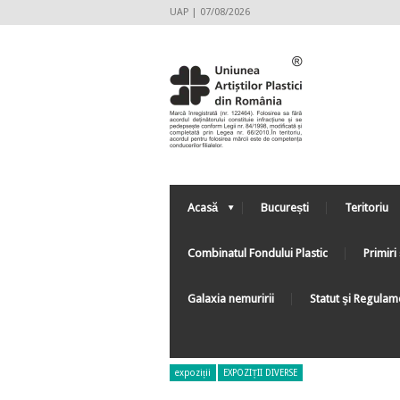
UAP | 07/08/2026
Acasă
București
Teritoriu
Combinatul Fondului Plastic
Primiri 
Galaxia nemuririi
Statut şi Regulam
expoziții
EXPOZIȚII DIVERSE