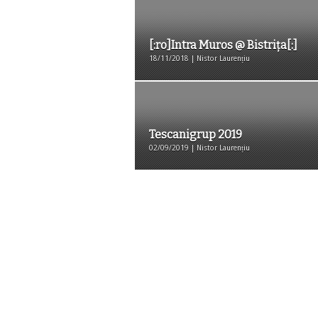
[:ro]Intra Muros @ Bistrița[:]
18/11/2018 | Nistor Laurențiu
Tescanigrup 2019
02/09/2019 | Nistor Laurențiu