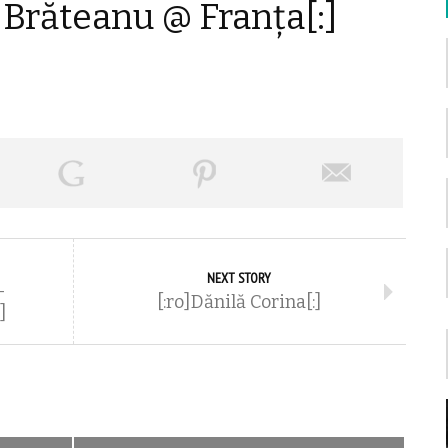
 Brăteanu @ Franța[:]
NEXT STORY
–
[:ro]Dănilă Corina[:]
]