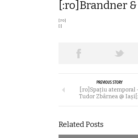
[:ro]Brandner &
[:ro]
[:]
PREVIOUS STORY
[:ro]Spațiu atemporal 
Tudor Zbârnea @ Iaşi[:
Related Posts