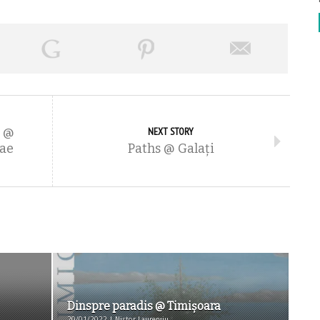
u @
NEXT STORY
ae
Paths @ Galaţi
Dinspre paradis @ Timişoara
20/01/2022 | Nistor Laurențiu