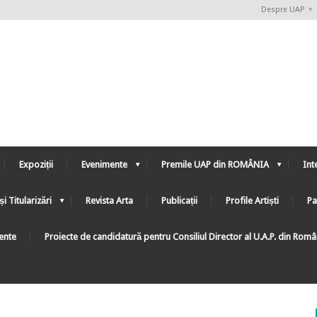
Despre UAP
Expoziții
Evenimente
Premile UAP din ROMÂNIA
Int
și Titularizări
Revista Arta
Publicații
Profile Artiști
Pa
ente
Proiecte de candidatură pentru Consiliul Director al U.A.P. din Rom