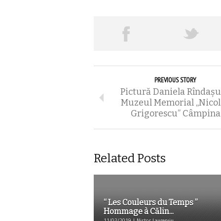
PREVIOUS STORY
Pictură Daniela Rîndaş
Muzeul Memorial „Nicol
Grigorescu” Câmpina
Related Posts
“ Les Couleurs du Temps ”
Hommage à Călin...
11/03/2019 | Nistor Laurențiu