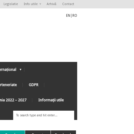
Legislatie
Info utile
Arhivă
Contact
EN
|
RO
ernațional
rteneriate
GDPR
ânia 2022 – 2027
Informaţii utile