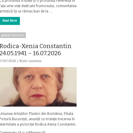
Cu profundă tristețe și o profundă reverență în
fața unei vieți dedicate frumosului, comunitatea
artistică își ia rămas bun de la …
Read More
galaxia nemuririi
Rodica-Xenia Constantin
24.05.1941 – 16.07.2026
17/07/2026 |
Nistor Laurențiu
Uniunea Artiștilor Plastici din România, Filiala
Pictură București, anunță cu tristețe trecerea în
etermitate a pictoriței Rodica-Xenia Constantin.
Dumnezeu să o odihnească!