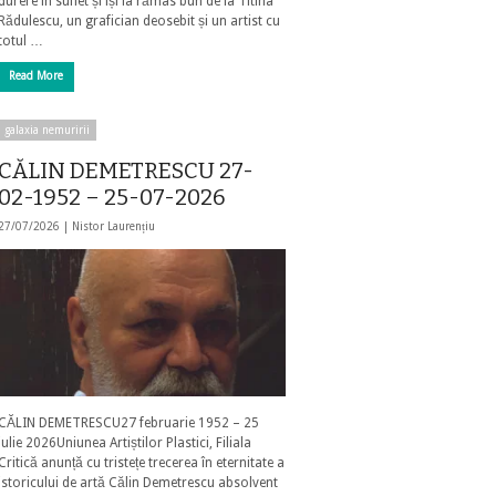
durere în suflet și își ia rămas bun de la Titina
Rădulescu, un grafician deosebit și un artist cu
totul …
Read More
galaxia nemuririi
CĂLIN DEMETRESCU 27-
02-1952 – 25-07-2026
27/07/2026 |
Nistor Laurențiu
CĂLIN DEMETRESCU27 februarie 1952 – 25
iulie 2026Uniunea Artiștilor Plastici, Filiala
Critică anunță cu tristețe trecerea în eternitate a
istoricului de artă Călin Demetrescu absolvent