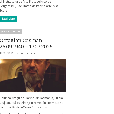
al Institutului de Arte Plastice Nicolae
Grigorescu, Facultatea de istoria artei și a
École …
Read More
galaxia nemuririi
Octavian Cosman
26.09.1940 – 17.07.2026
18/07/2026 |
Nistor Laurențiu
Uniunea Artiștilor Plastici din România, Filiala
Cluj, anunță cu tristețe trecerea în etermitate a
pictoriței Rodica-Xenia Constantin.