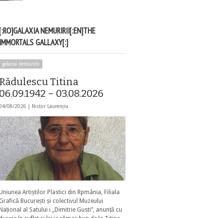
[:RO]GALAXIA NEMURIRII[:EN]THE
IMMORTALS GALLAXY[:]
galaxia nemuririi
Rădulescu Titina
06.09.1942 – 03.08.2026
04/08/2026 |
Nistor Laurențiu
Uniunea Artiștilor Plastici din Rpmânia, Filiala
Grafică București și colectivul Muzeului
Național al Satului i „Dimitrie Gusti”, anunță cu