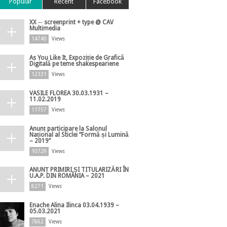
Popular
Recent
Facebook
XX ─ screenprint + type @ CAV
Multimedia
14740
Views
As You Like It, Expoziție de Grafică
Digitală pe teme shakespeariene
12331
Views
VASILE FLOREA 30.03.1931 –
11.02.2019
11757
Views
Anunț participare la Salonul
Național al Sticlei ”Formă și Lumină
– 2019”
10729
Views
ANUNȚ PRIMIRI ȘI TITULARIZĂRI ÎN
U.A.P. DIN ROMÂNIA – 2021
8271
Views
Enache Alina Ilinca 03.04.1939 –
05.03.2021
7862
Views