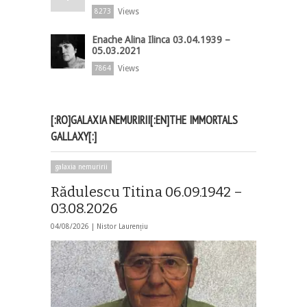
Views
8273
Enache Alina Ilinca 03.04.1939 –
05.03.2021
Views
7864
[:RO]GALAXIA NEMURIRII[:EN]THE IMMORTALS
GALLAXY[:]
galaxia nemuririi
Rădulescu Titina 06.09.1942 –
03.08.2026
04/08/2026 |
Nistor Laurențiu