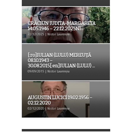
CRĂCIUN IUDITA-MARGARETA
14.05.1946 – 22.12.2025NI...
22/12/2025 | Nistor Laurențiu
[:ro]IULIAN (LULU) MEREUȚĂ
08.10.1943 –
30.08.2015[:en]IULIAN (LULU) ...
09/09/2015 | Nistor Laurențiu
AUGUSTIN LUCICI 19.02.1956 –
02.12.2020
02/12/2020 | Nistor Laurențiu