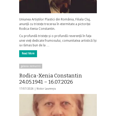
Uniunea Artiștilor Plastici din România, Filiala Cluj,
anunță cu tristețe trecerea în etermitate a pictoriței
Rodica-Xenia Constantin.
Cu profundă tristețe și o profundă reverență în fața
unei vieți dedicate frumosului, comunitatea artistică își
ia rămas bun de la …
Read More
galaxia nemuririi
Rodica-Xenia Constantin
24.05.1941 – 16.07.2026
17/07/2026 |
Nistor Laurențiu