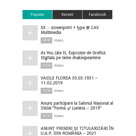
Popular
Recent
Facebook
XX ─ screenprint + type @ CAV
Multimedia
Views
14741
As You Like It, Expoziție de Grafică
Digitală pe teme shakespeariene
Views
12333
VASILE FLOREA 30.03.1931 –
11.02.2019
Views
11759
Anunț participare la Salonul Național al
Sticlei ”Formă și Lumină – 2019”
Views
10731
ANUNȚ PRIMIRI ȘI TITULARIZĂRI ÎN
U.A.P. DIN ROMÂNIA – 2021