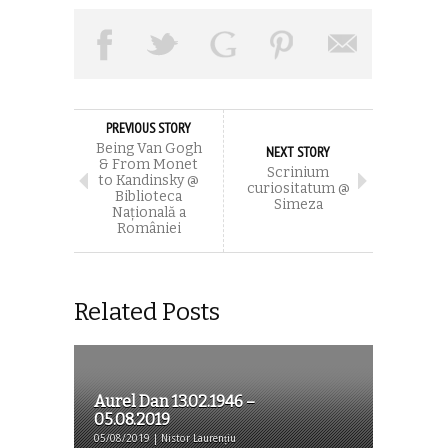
PREVIOUS STORY
Being Van Gogh
NEXT STORY
& From Monet
Scrinium
to Kandinsky @
curiositatum @
Biblioteca
Simeza
Naţională a
României
Related Posts
Aurel Dan 13.02.1946 –
05.08.2019
05/08/2019 | Nistor Laurențiu