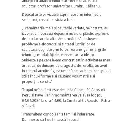
anunță cu adâncă îndurerare decesul artistului
sculptor, profesor universitar Dumitru Căileanu.
Dedicat artelor vizuale exprimate prin intermediul
sculpturii, crezul acestuia a fost:
„Frământările mele și căutările variate, neîncetate, au
izvorât din obsesia depășirii nivelului plastic expresiv,
de la o lucrare la alta. Am urmărit să deslușesc
problemele elocvenței și sintezei lucrărilor de
sculptură obținute prin folosirea unei game largi de
tehnici și modalități de reprezentare a ideilor.
Subiectele pe care le-am concretizat în activitatea mea
artistică, de duioșie, de dragoste, de revoltă, au avut
în centrul atenției figura umană pe care am transpus-o
stilizându-i formele și căutând volumetriile și
proporțiile cerute.”
Trupul neînsuflețit este depus la Capela Sf. Apostoli
Petru și Pavel, iar înmormântarea va avea loc Joi,
04.04.2024 la ora 14:00, la Cimitirul Sf. Apostoli Petru
și Pavel.
Transmitem condoleanțe familiei îndurerate.
Dumnezeu să-l odihnească în pace!