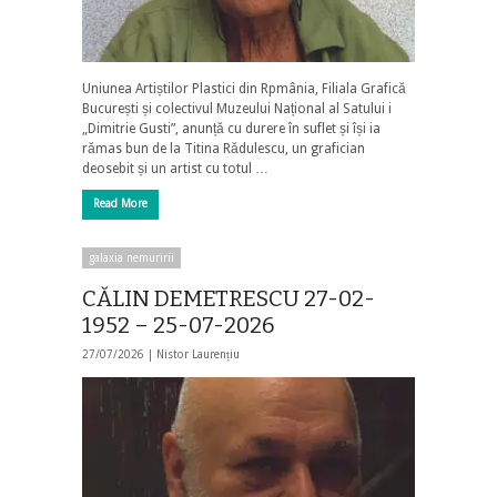
Uniunea Artiștilor Plastici din Rpmânia, Filiala Grafică
București și colectivul Muzeului Național al Satului i
„Dimitrie Gusti”, anunță cu durere în suflet și își ia
rămas bun de la Titina Rădulescu, un grafician
deosebit și un artist cu totul …
Read More
galaxia nemuririi
CĂLIN DEMETRESCU 27-02-
1952 – 25-07-2026
27/07/2026 |
Nistor Laurențiu