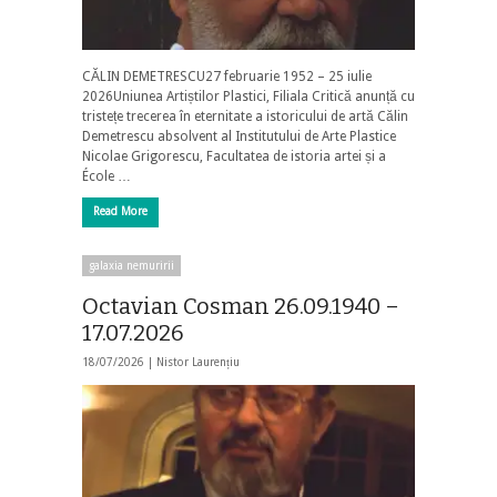
CĂLIN DEMETRESCU27 februarie 1952 – 25 iulie
2026Uniunea Artiștilor Plastici, Filiala Critică anunță cu
tristețe trecerea în eternitate a istoricului de artă Călin
Demetrescu absolvent al Institutului de Arte Plastice
Nicolae Grigorescu, Facultatea de istoria artei și a
École …
Read More
galaxia nemuririi
Octavian Cosman 26.09.1940 –
17.07.2026
18/07/2026 |
Nistor Laurențiu