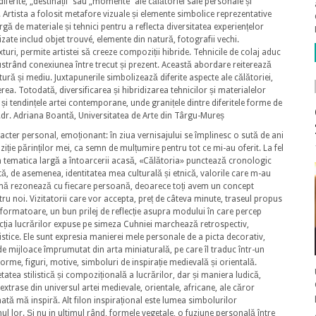
iferite, „destinații” sau „momente” ale călătoriei sale personale și
 Artista a folosit metafore vizuale și elemente simbolice reprezentative
rgă de materiale și tehnici pentru a reflecta diversitatea experiențelor
ilizate includ objet trouvé, elemente din natură, fotografii vechi.
uri, permite artistei să creeze compoziții hibride. Tehnicile de colaj aduc
lustrând conexiunea între trecut și prezent. Această abordare reiterează
ură și mediu. Juxtapunerile simbolizează diferite aspecte ale călătoriei,
rea. Totodată, diversificarea și hibridizarea tehnicilor și materialelor
 și tendințele artei contemporane, unde granițele dintre diferitele forme de
iv.dr. Adriana Boantă, Universitatea de Arte din Târgu-Mureș
acter personal, emoționant: în ziua vernisajului se împlinesc o sută de ani
ție părinților mei, ca semn de mulțumire pentru tot ce mi-au oferit. La fel
în tematica largă a întoarcerii acasă, «Călătoria» punctează cronologic
ctă, de asemenea, identitatea mea culturală și etnică, valorile care m-au
temă rezonează cu fiecare persoană, deoarece toți avem un concept
 noi. Vizitatorii care vor accepta, preț de câteva minute, traseul propus
sformatoare, un bun prilej de reflecție asupra modului în care percep
elecția lucrărilor expuse pe simeza Cuhniei marchează retrospectiv,
istice. Ele sunt expresia manierei mele personale de a picta decorativ,
e mijloace împrumutat din arta miniaturală, pe care îl traduc într-un
rme, figuri, motive, simboluri de inspirație medievală și orientală.
tatea stilistică și compozițională a lucrărilor, dar și maniera ludică,
xtrase din universul artei medievale, orientale, africane, ale căror
nată mă inspiră. Alt filon inspirațional este lumea simbolurilor
ul lor. Și nu in ultimul rând, formele vegetale, o fuziune personală între