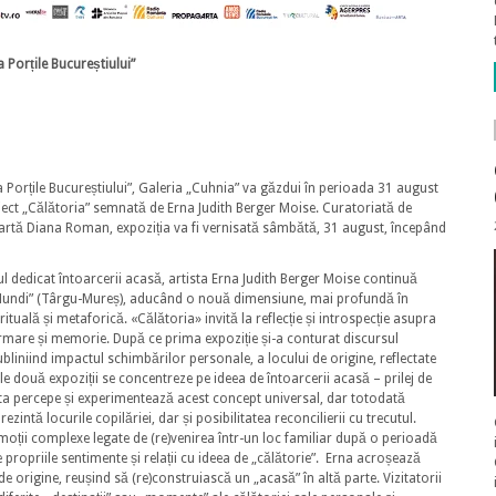
 Porțile Bucureștiului”
a Porțile Bucureștiului”, Galeria „Cuhnia” va găzdui în perioada 31 august
iect „Călătoria” semnată de Erna Judith Berger Moise. Curatoriată de
e artă Diana Roman, expoziția va fi vernisată sâmbătă, 31 august, începând
lul dedicat întoarcerii acasă, artista Erna Judith Berger Moise continuă
li Mundi” (Târgu-Mureș), aducând o nouă dimensiune, mai profundă în
rituală și metaforică. «Călătoria» invită la reflecție și introspecție asupra
ormare și memorie. După ce prima expoziție și-a conturat discursul
ubliniind impactul schimbărilor personale, a locului de origine, reflectate
mele două expoziții se concentreze pe ideea de întoarcerii acasă – prilej de
sta percepe și experimentează acest concept universal, dar totodată
intă locurile copilăriei, dar și posibilitatea reconcilierii cu trecutul.
emoții complexe legate de (re)venirea într-un loc familiar după o perioadă
e propriile sentimente și relații cu ideea de „călătorie”. Erna acroșează
e origine, reușind să (re)construiască un „acasă” în altă parte. Vizitatorii