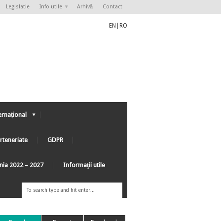
Legislatie
Info utile
Arhivă
Contact
EN
|
RO
ernațional
rteneriate
GDPR
ânia 2022 – 2027
Informaţii utile