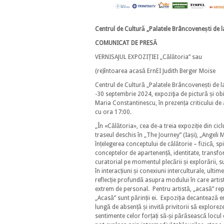
Centrul de Cultură „Palatele Brâncovenești de la
COMUNICAT DE PRESĂ
VERNISAJUL EXPOZIȚIEI „Călătoria” sau
(re)întoarea acasă ErnEI Judith Berger Moise
Centrul de Cultură „Palatele Brâncovenești de l
-30 septembrie 2024, expoziţia de pictură și ob
Maria Constantinescu, în prezența criticului d
cu ora 17:00.
„În «Călătoria», cea de-a treia expoziție din cic
traseul deschis în „The Journey” (Iași), „Ange
înțelegerea conceptului de călătorie – fizică, spi
conceptelor de apartenență, identitate, transf
curatorial pe momentul plecării și explorării, s
în interacțiuni și conexiuni interculturale, ulti
reflecție profundă asupra modului în care arti
extrem de personal. Pentru artistă, „acasă” reprez
„Acasă” sunt părinții ei. Expoziția decantează 
lungă de absență și invită privitorii să explorez
sentimente celor forțați să-și părăsească locul d