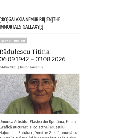
[:RO]GALAXIA NEMURIRII[:EN]THE
IMMORTALS GALLAXY[:]
galaxia nemuririi
Rădulescu Titina
06.09.1942 – 03.08.2026
04/08/2026 |
Nistor Laurențiu
Uniunea Artiștilor Plastici din Rpmânia, Filiala
Grafică București și colectivul Muzeului
Național al Satului i „Dimitrie Gusti”, anunță cu