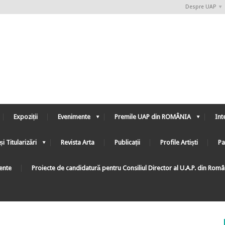
Despre UAP
Expoziții
Evenimente
Premile UAP din ROMÂNIA
Int
și Titularizări
Revista Arta
Publicații
Profile Artiști
Pa
ente
Proiecte de candidatură pentru Consiliul Director al U.A.P. din Rom