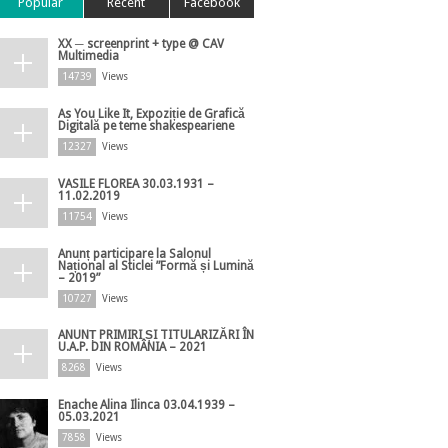
Popular
Recent
Facebook
XX ─ screenprint + type @ CAV
Multimedia
14739
Views
As You Like It, Expoziție de Grafică
Digitală pe teme shakespeariene
12327
Views
VASILE FLOREA 30.03.1931 –
11.02.2019
11754
Views
Anunț participare la Salonul
Național al Sticlei ”Formă și Lumină
– 2019”
10727
Views
ANUNȚ PRIMIRI ȘI TITULARIZĂRI ÎN
U.A.P. DIN ROMÂNIA – 2021
8268
Views
Enache Alina Ilinca 03.04.1939 –
05.03.2021
7858
Views