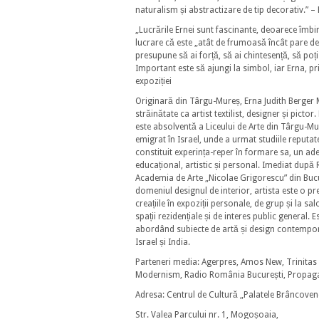
naturalism și abstractizare de tip decorativ.” –
„Lucrările Ernei sunt fascinante, deoarece îmb
lucrare că este „atât de frumoasă încât pare d
presupune să ai forță, să ai chintesență, să poț
Important este să ajungi la simbol, iar Erna, pr
expoziției
Originară din Târgu-Mureș, Erna Judith Berger M
străinătate ca artist textilist, designer și picto
este absolventă a Liceului de Arte din Târgu-Mur
emigrat în Israel, unde a urmat studiile reputat
constituit experința-reper în formare sa, un ade
educațional, artistic și personal. Imediat după R
Academia de Arte „Nicolae Grigorescu” din Bucur
domeniul designul de interior, artista este o pr
creațiile în expoziții personale, de grup și la 
spații rezidențiale și de interes public general.
abordând subiecte de artă și design contempor
Israel și India.
Parteneri media: Agerpres, Amos New, Trinitas TV
Modernism, Radio România București, Propagar
Adresa: Centrul de Cultură „Palatele Brâncoveneș
Str. Valea Parcului nr. 1, Mogoșoaia,