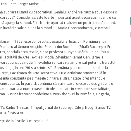
 Erna Judith Berger Moise
ină suprarealismul cu decorativul. Genialul André Malraux a spus despre o
ecorativă”. Consider că este foarte important acest decoratism pentru că
i să ajungi la simbol. Este foarte ușor să realizezi un portret după natură.
in lucrările sale a ajuns la simbol.” – Maria Constantinescu, curatorul
oise (n. 1962) este cunoscută peisajului artistic din România și din
r. Membru al Uniunii Artiștilor Plastici din România (Filială București), Erna
eș, specializarea textile, clasa profesor Hunyadi Mária. În anii ’80 a
ei Facultății de Arte Textile și Modă „Shenkar” Ramat Gan. Israel a
vărat punct de nodal în evoluția sa, care i-a amprentat puternic traiectul
evoluție, în anii ’90 s-a reîntors în România și a continuat studiile la
ești, Facultatea de Arte Decorative. Cu o activitate remarcabilă în
ezență constantă pe simezele din țară și străinătate, prezentându-și
saloane de artă. În paralel, continuă să semneze proiecte de design pentru
 Este autoarea a numeroase articole publicate în reviste de specialitate,
an. Susține frecvent conferințe și workshop-uri în România, Ungaria,
, Radio Trinitas, Timpul, Jurnal de București, Zile și Nopți, Senso TV,
ta, Revista Arta.
ti de la Porțile Bucureștiului”