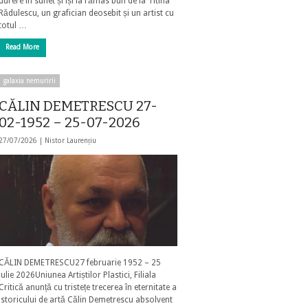
durere în suflet și își ia rămas bun de la Titina
Rădulescu, un grafician deosebit și un artist cu
totul …
Read More
galaxia nemuririi
CĂLIN DEMETRESCU 27-
02-1952 – 25-07-2026
27/07/2026 |
Nistor Laurențiu
CĂLIN DEMETRESCU27 februarie 1952 – 25
iulie 2026Uniunea Artiștilor Plastici, Filiala
Critică anunță cu tristețe trecerea în eternitate a
istoricului de artă Călin Demetrescu absolvent