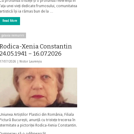
Cu profundă tristețe și o profundă reverență în
fața unei vieți dedicate frumosului, comunitatea
artistică își ia rămas bun de la …
Read More
galaxia nemuririi
Rodica-Xenia Constantin
24.05.1941 – 16.07.2026
17/07/2026 |
Nistor Laurențiu
Uniunea Artiștilor Plastici din România, Filiala
Pictură București, anunță cu tristețe trecerea în
etermitate a pictoriței Rodica-Xenia Constantin.
Dumnezeu să o odihnească!