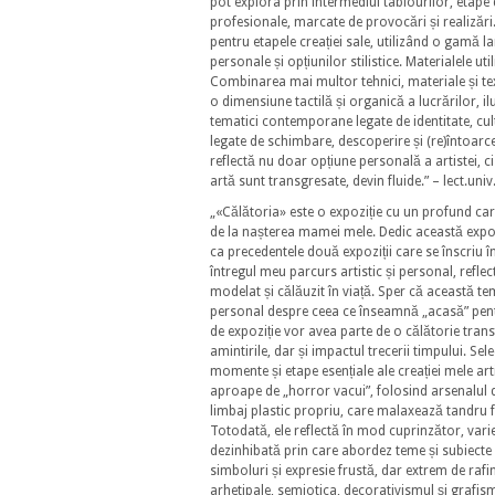
pot explora prin intermediul tablourilor, etape d
profesionale, marcate de provocări și realizări.
pentru etapele creației sale, utilizând o gamă la
personale și opțiunilor stilistice. Materialele ut
Combinarea mai multor tehnici, materiale și text
o dimensiune tactilă și organică a lucrărilor, i
tematici contemporane legate de identitate, cult
legate de schimbare, descoperire și (re)întoarce
reflectă nu doar opțiune personală a artistei, ci
artă sunt transgresate, devin fluide.” – lect.un
„«Călătoria» este o expoziție cu un profund car
de la nașterea mamei mele. Dedic această expozi
ca precedentele două expoziții care se înscriu 
întregul meu parcurs artistic și personal, refle
modelat și călăuzit în viață. Sper că această 
personal despre ceea ce înseamnă „acasă” pentru
de expoziție vor avea parte de o călătorie tran
amintirile, dar și impactul trecerii timpului. S
momente și etape esențiale ale creației mele art
aproape de „horror vacui”, folosind arsenalul d
limbaj plastic propriu, care malaxează tandru fo
Totodată, ele reflectă în mod cuprinzător, varie
dezinhibată prin care abordez teme și subiecte e
simboluri și expresie frustă, dar extrem de rafi
arhetipale, semiotica, decorativismul și grafism