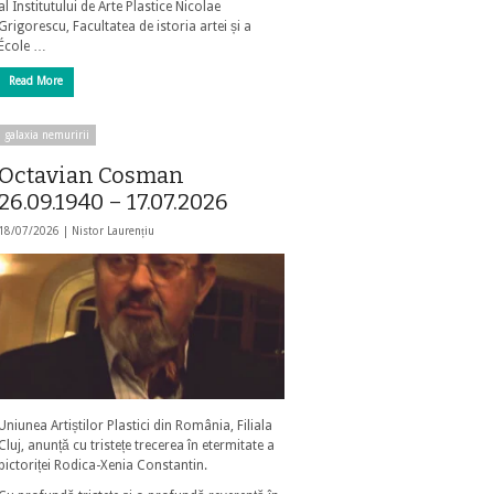
al Institutului de Arte Plastice Nicolae
Grigorescu, Facultatea de istoria artei și a
École …
Read More
galaxia nemuririi
Octavian Cosman
26.09.1940 – 17.07.2026
18/07/2026 |
Nistor Laurențiu
Uniunea Artiștilor Plastici din România, Filiala
Cluj, anunță cu tristețe trecerea în etermitate a
pictoriței Rodica-Xenia Constantin.