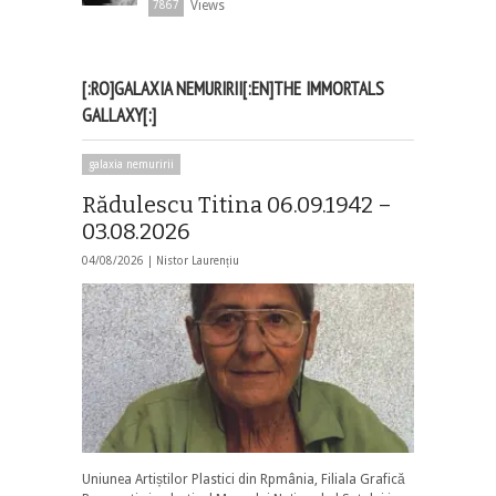
Views
7867
[:RO]GALAXIA NEMURIRII[:EN]THE IMMORTALS
GALLAXY[:]
galaxia nemuririi
Rădulescu Titina 06.09.1942 –
03.08.2026
04/08/2026 |
Nistor Laurențiu
Uniunea Artiștilor Plastici din Rpmânia, Filiala Grafică