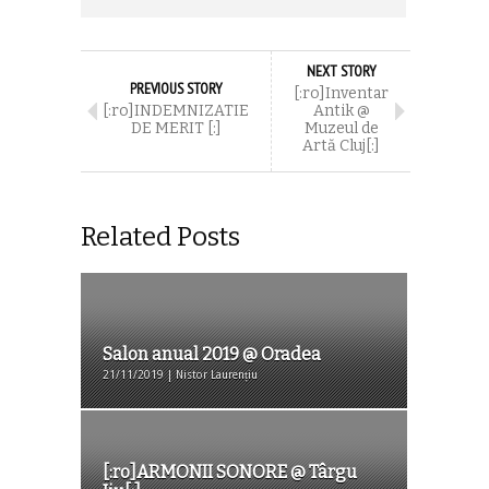
NEXT STORY
PREVIOUS STORY
[:ro]Inventar
[:ro]INDEMNIZATIE
Antik @
DE MERIT [:]
Muzeul de
Artă Cluj[:]
Related Posts
Salon anual 2019 @ Oradea
21/11/2019 | Nistor Laurențiu
[:ro]ARMONII SONORE @ Târgu