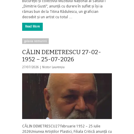
București și colectivul Muzeului Național al Satului i
„Dimitrie Gusti”, anunță cu durere în suflet și își ia
rămas bun de la Titina Rădulescu, un grafician
deosebit și un artist cu totul …
Read More
galaxia nemuririi
CĂLIN DEMETRESCU 27-02-
1952 – 25-07-2026
27/07/2026 |
Nistor Laurențiu
CĂLIN DEMETRESCU27 februarie 1952 – 25 iulie
2026Uniunea Artiștilor Plastici, Filiala Critică anunță cu