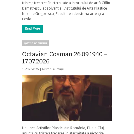
tristețe trecerea în eternitate a istoricului de artă Călin
Demetrescu absolvent al Institutului de Arte Plastice
Nicolae Grigorescu, Facultatea de istoria artei și a
École …
Read More
galaxia nemuririi
Octavian Cosman 26.09.1940 –
17.07.2026
18/07/2026 |
Nistor Laurențiu
Uniunea Artiștilor Plastici din România, Filiala Cluj,
anunță cu tristețe trecerea în etermitate a pictoriței