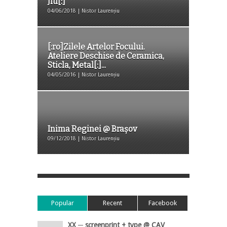
Jiu[:]
04/06/2018 | Nistor Laurențiu
[:ro]Zilele Artelor Focului.
Ateliere Deschise de Ceramica,
Sticla, Metal[:]...
04/05/2016 | Nistor Laurențiu
Inima Reginei @ Brașov
09/12/2018 | Nistor Laurențiu
Popular
Recent
Facebook
XX ─ screenprint + type @ CAV