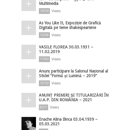
Multimedia
Views
14743
As You Like It, Expoziție de Grafică
Digitală pe teme shakespeariene
Views
12336
VASILE FLOREA 30.03.1931 –
11.02.2019
Views
11762
Anunț participare la Salonul Național al
Sticlei ”Formă și Lumină – 2019”
Views
10732
ANUNȚ PRIMIRI ȘI TITULARIZĂRI ÎN
U.A.P. DIN ROMÂNIA – 2021
Views
8277
Enache Alina Ilinca 03.04.1939 –
05.03.2021