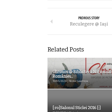
PREVIOUS STORY
Reculegere @ Iaşi
Related Posts
Chronos @ Biblioteca Naţională
României...
10/05/2024 | Nistor Laurențiu
[:ro]Salonul Sticlei 2016 [:]