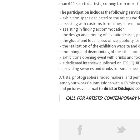
than 600 selected artists, coming from more th
The participation includes the following servic
– exhibition space dedicated to the artist’s wor
– assisting with customs formalities, internati
– assisting in finding accommodation
– the design and printing of invitation cards, p
– the global and local press office, publicity, p
– the realization of the exhibition website and 
– mounting and dismounting of the exhibition
– exhibitions opening event with drinks and fo
– a dedicated interview published on ITSLIQUI
– providing services and drinks for small meetin
Artists, photographers, video makers, and perfo
send your works’ submissions with a CV/biograp
and pictures via e-mail to
director@itsliquid.c
CALL FOR ARTISTS: CONTEMPORARY V