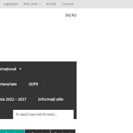
Legislatie
Info utile
Arhivă
Contact
EN
|
RO
ernațional
rteneriate
GDPR
ânia 2022 – 2027
Informaţii utile