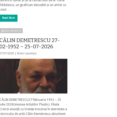
durere în suflet și își ia rămas bun de la Titina
Rădulescu, un grafician deosebit și un artist cu
totul …
Read More
galaxia nemuririi
CĂLIN DEMETRESCU 27-
02-1952 – 25-07-2026
27/07/2026 |
Nistor Laurențiu
CĂLIN DEMETRESCU27 februarie 1952 – 25
iulie 2026Uniunea Artiștilor Plastici, Filiala
Critică anunță cu tristețe trecerea în eternitate a
istoricului de artă Călin Demetrescu absolvent