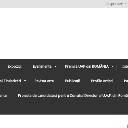
Despre UAP
Expoziții
Evenimente
Premile UAP din ROMÂNIA
Int
și Titularizări
Revista Arta
Publicații
Profile Artiști
Pa
ente
Proiecte de candidatură pentru Consiliul Director al U.A.P. din Rom