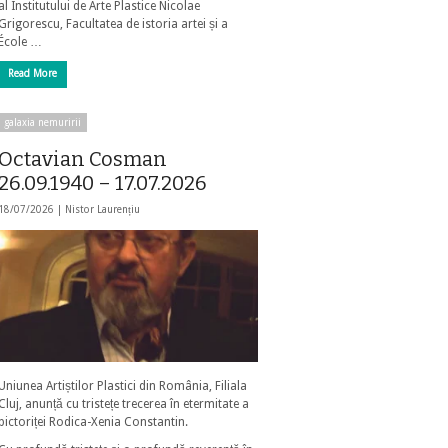
al Institutului de Arte Plastice Nicolae
Grigorescu, Facultatea de istoria artei și a
École …
Read More
galaxia nemuririi
Octavian Cosman
26.09.1940 – 17.07.2026
18/07/2026 |
Nistor Laurențiu
Uniunea Artiștilor Plastici din România, Filiala
Cluj, anunță cu tristețe trecerea în etermitate a
pictoriței Rodica-Xenia Constantin.