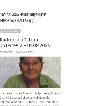
[:RO]GALAXIA NEMURIRII[:EN]THE
IMMORTALS GALLAXY[:]
galaxia nemuririi
Rădulescu Titina
06.09.1942 – 03.08.2026
04/08/2026 |
Nistor Laurențiu
Uniunea Artiștilor Plastici din Rpmânia, Filiala
Grafică București și colectivul Muzeului
Național al Satului i „Dimitrie Gusti”, anunță cu