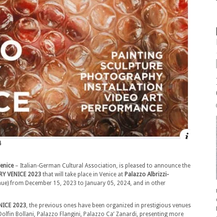
4
enice
– Italian-German Cultural Association, is pleased to announce the
Y VENICE
2023
that will take place in Venice at
Palazzo Albrizzi-
nue) from December 15, 2023 to January 05, 2024, and in other
ICE 2023
, the previous ones have been organized in prestigious venues
 Dolfin Bollani, Palazzo Flangini, Palazzo Ca’ Zanardi, presenting more