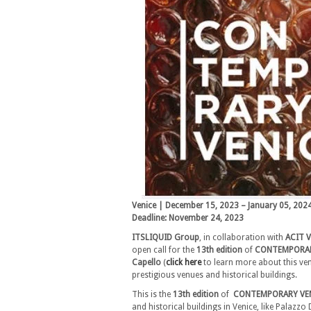
Venice | December 15, 2023 – January 05, 202
Deadline: November 24, 2023
ITSLIQUID Group
, in collaboration with
ACIT V
open call for the
13th edition
of
CONTEMPORAR
Capello
(
click here
to learn more about this ve
prestigious venues and historical buildings.
This is the
13th edition
of
CONTEMPORARY VEN
and historical buildings in Venice, like Palazzo