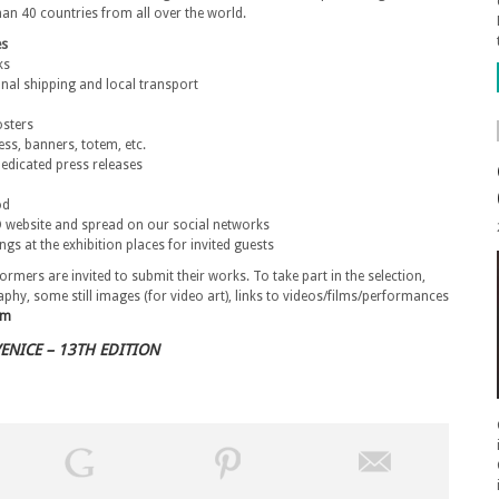
an 40 countries from all over the world.
es
ks
onal shipping and local transport
osters
ress, banners, totem, etc.
dedicated press releases
od
D website and spread on our social networks
gs at the exhibition places for invited guests
rmers are invited to submit their works. To take part in the selection,
hy, some still images (for video art), links to videos/films/performances
om
ENICE – 13TH EDITION