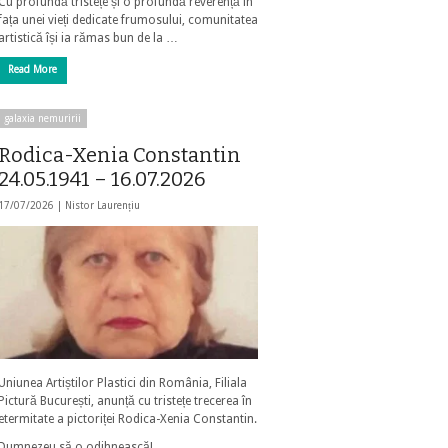
Cu profundă tristețe și o profundă reverență în
fața unei vieți dedicate frumosului, comunitatea
artistică își ia rămas bun de la …
Read More
galaxia nemuririi
Rodica-Xenia Constantin
24.05.1941 – 16.07.2026
17/07/2026 |
Nistor Laurențiu
Uniunea Artiștilor Plastici din România, Filiala
Pictură București, anunță cu tristețe trecerea în
etermitate a pictoriței Rodica-Xenia Constantin.
Dumnezeu să o odihnească!