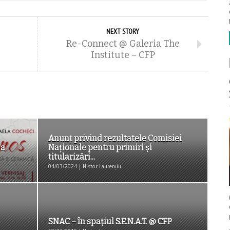
NEXT STORY
Re-Connect @ Galeria The
Institute – CFP
Anunţ privind rezultatele Comisiei
 a
Naţionale pentru primiri şi
titularizări...
04/03/2024 | Nistor Laurențiu
SNAC – în spațiul S.E.N.A.T. @ CFP