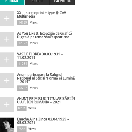
Popular
Recent
Facebook
XX ─ screenprint + type @ CAV
Multimedia
14739
Views
As You Like It, Expoziție de Grafică
Digitală pe teme shakespeariene
12327
Views
VASILE FLOREA 30.03.1931 –
11.02.2019
11754
Views
Anunț participare la Salonul
Național al Sticlei ”Formă și Lumină
– 2019”
10727
Views
ANUNȚ PRIMIRI ȘI TITULARIZĂRI ÎN
U.A.P. DIN ROMÂNIA – 2021
8268
Views
Enache Alina Ilinca 03.04.1939 –
05.03.2021
7858
Views