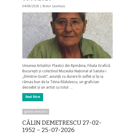
04/08/2026 |
Nistor Laurențiu
Uniunea Artiștilor Plastici din Rpmânia, Filiala Grafică
București și colectivul Muzeului Național al Satului i
„Dimitrie Gusti”, anunță cu durere în suflet și își ia
rămas bun de la Titina Rădulescu, un grafician
deosebit și un artist cu totul …
Read More
galaxia nemuririi
CĂLIN DEMETRESCU 27-02-
1952 – 25-07-2026