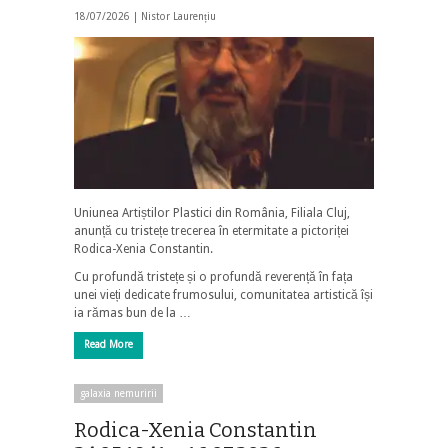
18/07/2026 |
Nistor Laurențiu
Uniunea Artiștilor Plastici din România, Filiala Cluj,
anunță cu tristețe trecerea în etermitate a pictoriței
Rodica-Xenia Constantin.
Cu profundă tristețe și o profundă reverență în fața
unei vieți dedicate frumosului, comunitatea artistică își
ia rămas bun de la …
Read More
galaxia nemuririi
Rodica-Xenia Constantin