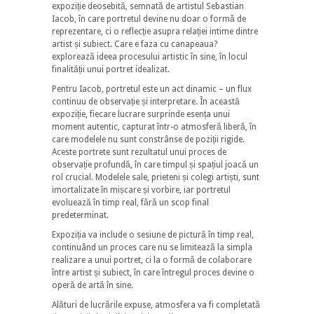
expoziție deosebită, semnată de artistul Sebastian
Iacob, în care portretul devine nu doar o formă de
reprezentare, ci o reflecție asupra relației intime dintre
artist și subiect. Care e faza cu canapeaua?
explorează ideea procesului artistic în sine, în locul
finalității unui portret idealizat.
Pentru Iacob, portretul este un act dinamic – un flux
continuu de observație și interpretare. În această
expoziție, fiecare lucrare surprinde esența unui
moment autentic, capturat într-o atmosferă liberă, în
care modelele nu sunt constrânse de poziții rigide.
Aceste portrete sunt rezultatul unui proces de
observație profundă, în care timpul și spațiul joacă un
rol crucial. Modelele sale, prieteni și colegi artiști, sunt
imortalizate în mișcare și vorbire, iar portretul
evoluează în timp real, fără un scop final
predeterminat.
Expoziția va include o sesiune de pictură în timp real,
continuând un proces care nu se limitează la simpla
realizare a unui portret, ci la o formă de colaborare
între artist și subiect, în care întregul proces devine o
operă de artă în sine.
Alături de lucrările expuse, atmosfera va fi completată