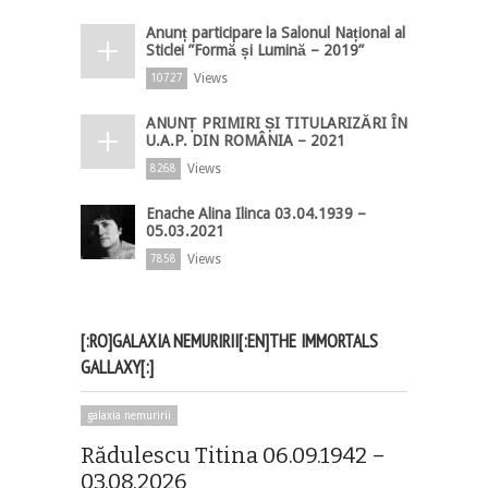
Anunț participare la Salonul Național al
Sticlei ”Formă și Lumină – 2019”
Views
10727
ANUNȚ PRIMIRI ȘI TITULARIZĂRI ÎN
U.A.P. DIN ROMÂNIA – 2021
Views
8268
Enache Alina Ilinca 03.04.1939 –
05.03.2021
Views
7858
[:RO]GALAXIA NEMURIRII[:EN]THE IMMORTALS
GALLAXY[:]
galaxia nemuririi
Rădulescu Titina 06.09.1942 –
03.08.2026