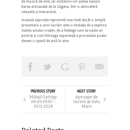
de muzică de vinil, iar vizitatorii vor putea savura
berea artizanală de la Zăganu, într-o atmosferă
relaxată și interactivă.
Această expoziție reprezintă mai mult decât o simplă
prezentare a unor lucrări; este o invitație de a explora
esența actului creativ, de a înțelege cum se naște un
portret și cum întreaga experiență a procesului poate
deveni o operă de artă în sine.
PREVIOUS STORY
NEXT STORY
Mihail György
Aproape de
06.09.1930 –
tăcere @ Satu
20.11.2024
Mare