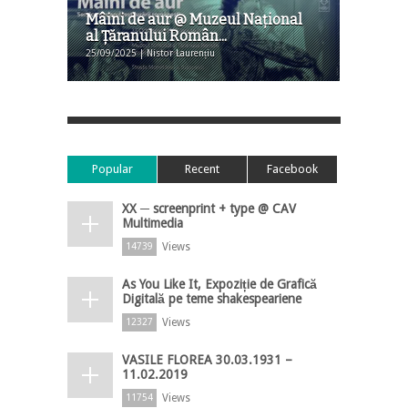
Mâini de aur @ Muzeul Naţional
al Ţăranului Român...
25/09/2025 | Nistor Laurențiu
Popular
Recent
Facebook
XX ─ screenprint + type @ CAV
Multimedia
Views
14739
As You Like It, Expoziție de Grafică
Digitală pe teme shakespeariene
Views
12327
VASILE FLOREA 30.03.1931 –
11.02.2019
Views
11754