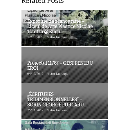
Related Posts
Expoziţie de scenografie –
Liceul de Arte Plastice Nicolae
Tonitza @ Bucu...
12/05/2025 | Nistor Laurențiu
Proiectul 1178? – GEST PENTRU
EROI
04/12/2019 | Nistor Laurențiu
,,ÈCRITURES
TRIDIMENSIONNELLES” –
SORIN GEORGE PURCARU...
25/01/2019 | Nistor Laurențiu