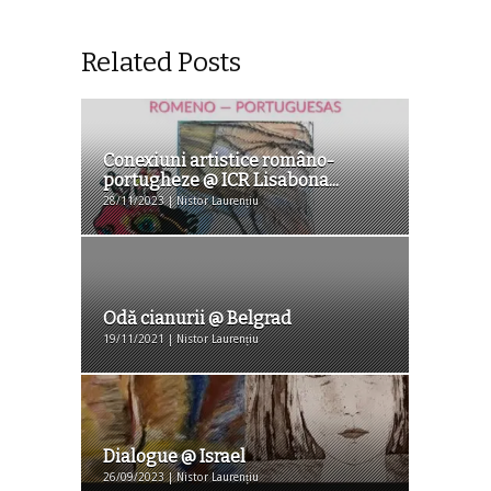
Related Posts
Conexiuni artistice româno-
portugheze @ ICR Lisabona...
28/11/2023 | Nistor Laurențiu
Odă cianurii @ Belgrad
19/11/2021 | Nistor Laurențiu
Dialogue @ Israel
26/09/2023 | Nistor Laurențiu