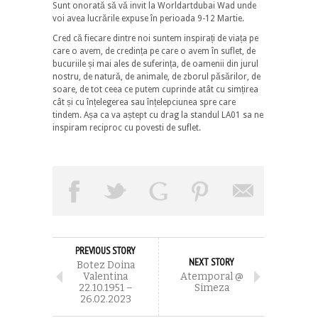
Sunt onorată să vă invit la Worldartdubai Wad unde
voi avea lucrările expuse în perioada 9-12 Martie.
Cred că fiecare dintre noi suntem inspirați de viața pe
care o avem, de credința pe care o avem în suflet, de
bucuriile și mai ales de suferința, de oamenii din jurul
nostru, de natură, de animale, de zborul păsărilor, de
soare, de tot ceea ce putem cuprinde atât cu simțirea
cât și cu înțelegerea sau înțelepciunea spre care
tindem. Așa ca va aștept cu drag la standul LA01 sa
ne
inspiram reciproc cu povesti de suflet.
PREVIOUS STORY
NEXT STORY
Botez Doina
Valentina
Atemporal @
22.10.1951 –
Simeza
26.02.2023