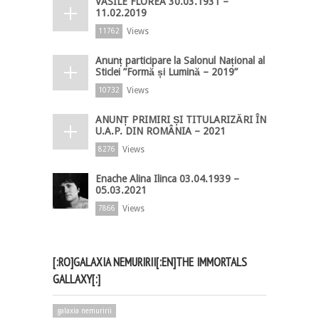
VASILE FLOREA 30.03.1931 –
11.02.2019
Views
11762
Anunț participare la Salonul Național al
Sticlei ”Formă și Lumină – 2019”
Views
10732
ANUNȚ PRIMIRI ȘI TITULARIZĂRI ÎN
U.A.P. DIN ROMÂNIA – 2021
Views
8276
Enache Alina Ilinca 03.04.1939 –
05.03.2021
Views
7866
[:RO]GALAXIA NEMURIRII[:EN]THE IMMORTALS
GALLAXY[:]
galaxia nemuririi