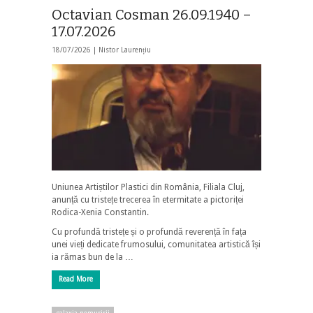
Octavian Cosman 26.09.1940 –
17.07.2026
18/07/2026 |
Nistor Laurențiu
Uniunea Artiștilor Plastici din România, Filiala Cluj,
anunță cu tristețe trecerea în etermitate a pictoriței
Rodica-Xenia Constantin.
Cu profundă tristețe și o profundă reverență în fața
unei vieți dedicate frumosului, comunitatea artistică își
ia rămas bun de la …
Read More