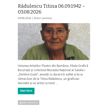
Rădulescu Titina 06.09.1942 –
03.08.2026
04/08/2026 |
Nistor Laurențiu
Uniunea Artiștilor Plastici din Rpmânia, Filiala Grafică
București și colectivul Muzeului Național al Satului i
„Dimitrie Gusti”, anunță cu durere în suflet și își ia
rămas bun de la Titina Rădulescu, un grafician
deosebit și un artist cu totul …
Read More
galaxia nemuririi