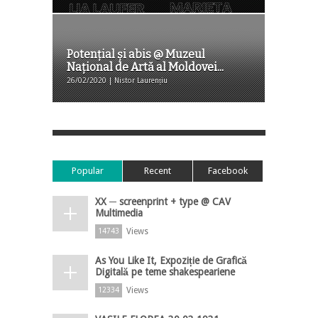
Potențial și abis @ Muzeul
Național de Artă al Moldovei...
26/02/2020 | Nistor Laurențiu
Popular
Recent
Facebook
XX ─ screenprint + type @ CAV
Multimedia
Views
14743
As You Like It, Expoziție de Grafică
Digitală pe teme shakespeariene
Views
12334