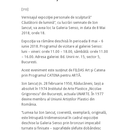
[:ro]
Vernisajul expoziţiei personale de sculptură”
Căutătorii de lumină”, cu lucrări semnate de Ion
Iancut, va avea loc la Galeria Senso, in data de 8 Mai
2018, orele 18.
Expoziţia va rămâne deschisă în perioada 8 mai – 6
iunie 2018. Programul de vizitare al galeriei Senso:
luni – vineri: orele 11.00 – 18.00, sâmbătă: orele 11.00
– 16.00. Adresa galeriei: Bd. Unirii nr. 15, sector 5,
Bucuresti.
Acest eveniment este susținut de FILDAS Art şi Catena
prin Programul CATENA pentru ARTĂ.
Ion Iancuț (n. 28 februarie 1950, Răducăneni, Iași) a
absolvit în 1974 Institutul de Arte Plastice „Nicolae
Grigorescu” din București, actuala UNARTE. În 1977
devine membru al Uniunii Artiștilor Plastici din
România.
“Lumea lui Ion Iancuț, coerentă, exemplară, originală,
este întrupată tridimensional în cadrul expoziției
deschise la Galeria Senso prin bronzuri impecabil
turnate și finisate – suprafețele șlefuite dobândesc