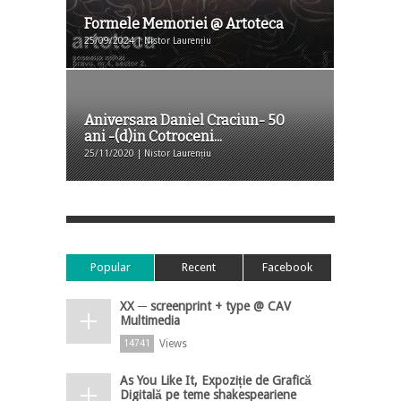
Formele Memoriei @ Artoteca
25/09/2024 | Nistor Laurențiu
Aniversara Daniel Craciun- 50
ani -(d)in Cotroceni...
25/11/2020 | Nistor Laurențiu
Popular
Recent
Facebook
XX ─ screenprint + type @ CAV
Multimedia
Views
14741
As You Like It, Expoziție de Grafică
Digitală pe teme shakespeariene