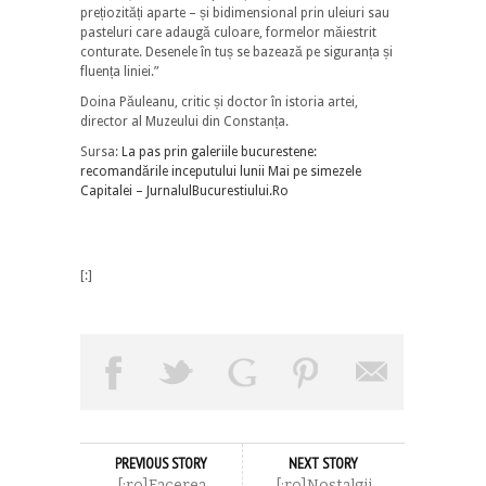
prețiozități aparte – și bidimensional prin uleiuri sau
pasteluri care adaugă culoare, formelor măiestrit
conturate. Desenele în tuș se bazează pe siguranța și
fluența liniei.”
Doina Păuleanu, critic și doctor în istoria artei,
director al Muzeului din Constanța.
Sursa:
La pas prin galeriile bucurestene:
recomandările inceputului lunii Mai pe simezele
Capitalei – JurnalulBucurestiului.Ro
[:]
PREVIOUS STORY
NEXT STORY
[:ro]Facerea
[:ro]Nostalgii