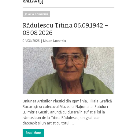
GALLAXY[:]
galaxia nemuririi
Rădulescu Titina 06.09.1942 –
03.08.2026
04/08/2026 |
Nistor Laurențiu
Uniunea Artiștilor Plastici din Rpmânia, Filiala Grafică
București și colectivul Muzeului Național al Satului i
„Dimitrie Gusti”, anunță cu durere în suflet și își ia
rămas bun de la Titina Rădulescu, un grafician
deosebit și un artist cu totul …
Read More