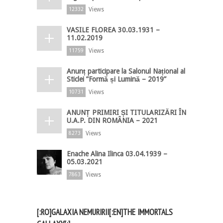
Views
12332
VASILE FLOREA 30.03.1931 –
11.02.2019
Views
11759
Anunț participare la Salonul Național al
Sticlei ”Formă și Lumină – 2019”
Views
10731
ANUNȚ PRIMIRI ȘI TITULARIZĂRI ÎN
U.A.P. DIN ROMÂNIA – 2021
Views
8273
Enache Alina Ilinca 03.04.1939 –
05.03.2021
Views
7863
[:RO]GALAXIA NEMURIRII[:EN]THE IMMORTALS