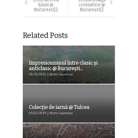
lumii @
cromatice @
București[:]
București[:]
Related Posts
Impresionismul între clasic și
anticlasic @ Bucureşti...
16/10/2025 | Nistor Laurențiu
Colecție de iarnă @ Tulcea
05/02/2019 | Nistor Laurențiu