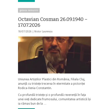
galaxia nemuririi
Octavian Cosman 26.09.1940 –
17.07.2026
18/07/2026 |
Nistor Laurențiu
Uniunea Artiștilor Plastici din România, Filiala Cluj,
anunță cu tristețe trecerea în etermitate a pictoriței
Rodica-Xenia Constantin.
Cu profundă tristețe și o profundă reverență în fața
unei vieți dedicate frumosului, comunitatea artistică își
ia rămas bun de la …