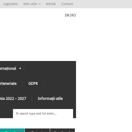
Legislatie
Info utile
Arhivă
Contact
EN
|
RO
ernațional
rteneriate
GDPR
ânia 2022 – 2027
Informaţii utile