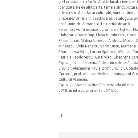
și el exploatat cu încărcăturile lui afective care 
identitate. Pe de altă parte, temele strict pictural
cele cu sursă declarat culturală, sunt la rândul 
prezente.’’ afirmă în deschiderea catalogului exp
prof. univ. dr. Alexandra Titu, critic de artă.
Pe simeze vor fi expuse lucrări ale artiştilor: Fl
Ciubotaru, Darie Dup, Elena Dumitrescu, Dorel
Florin Ianăș, Mălina Ionescu, Andreea Medar, 
Mihăescu, Liviu Nedelcu, Sorin Oncu, Marilena 
Sânc, Larisa Sitar, Lucian Spătariu, Mihaela T
Patricia Teodorescu, Aurel Vlad, Gheorghe Zăr
Expoziţia va fi prezentată de criticii de artă: d
univ. dr. Alexandra Titu şi prof. univ. dr. Consta
Curator, prof. dr. Liviu Nedelcu, managerul Cen
Cultural Vrancea.
Expoziţia poate fi vizitată în perioada 08 mai –
2018, în intervalul orar 12:00-16:00.
[:]