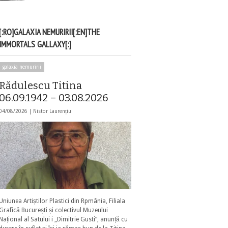
[:RO]GALAXIA NEMURIRII[:EN]THE
IMMORTALS GALLAXY[:]
galaxia nemuririi
Rădulescu Titina
06.09.1942 – 03.08.2026
04/08/2026 |
Nistor Laurențiu
Uniunea Artiștilor Plastici din Rpmânia, Filiala
Grafică București și colectivul Muzeului
Național al Satului i „Dimitrie Gusti”, anunță cu