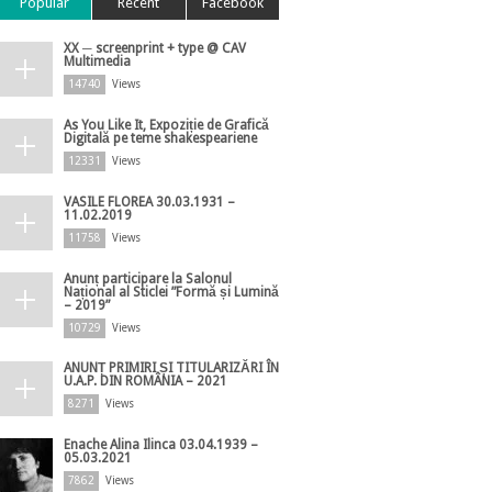
Popular
Recent
Facebook
XX ─ screenprint + type @ CAV
Multimedia
14740
Views
As You Like It, Expoziție de Grafică
Digitală pe teme shakespeariene
12331
Views
VASILE FLOREA 30.03.1931 –
11.02.2019
11758
Views
Anunț participare la Salonul
Național al Sticlei ”Formă și Lumină
– 2019”
10729
Views
ANUNȚ PRIMIRI ȘI TITULARIZĂRI ÎN
U.A.P. DIN ROMÂNIA – 2021
8271
Views
Enache Alina Ilinca 03.04.1939 –
05.03.2021
7862
Views