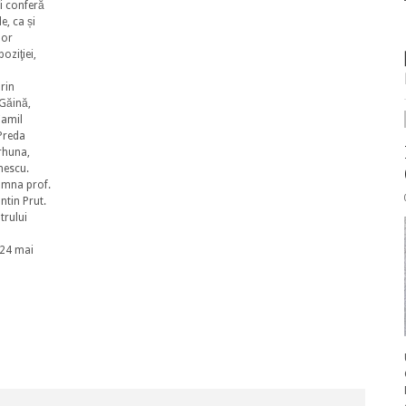
îi conferă
e, ca și
lor
oziţiei,
orin
 Găină,
Camil
Preda
ărhuna,
nescu.
oamna prof.
ntin Prut.
trului
 24 mai