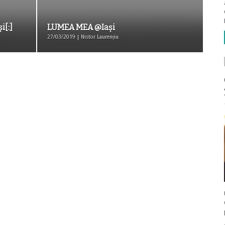
i[:]
LUMEA MEA @Iași
27/03/2019 | Nistor Laurențiu