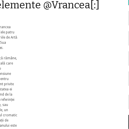
 elemente @Vrancea[:]
Vrancea
ele patru
iile de Artă
Ziua
ei.
ică rămâne,
rală care
o
mensiune
pentru
nt privite
ătatea ei
nd de la
 referinței
e, sau
le, un
ul cromatic
ții de
ianului este