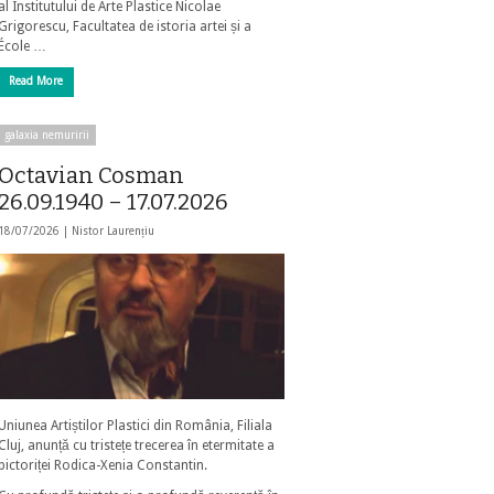
al Institutului de Arte Plastice Nicolae
Grigorescu, Facultatea de istoria artei și a
École …
Read More
galaxia nemuririi
Octavian Cosman
26.09.1940 – 17.07.2026
18/07/2026 |
Nistor Laurențiu
Uniunea Artiștilor Plastici din România, Filiala
Cluj, anunță cu tristețe trecerea în etermitate a
pictoriței Rodica-Xenia Constantin.