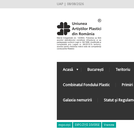
UAP | 08/08/2026
Acasă
București
Teritoriu
Combinatul Fondului Plastic
Primiri 
Galaxia nemuririi
Statut şi Regulam
expoziții
EXPOZIȚII DIVERSE
Vrancea