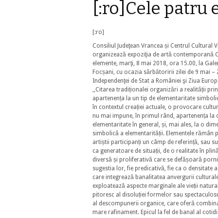
[:ro]Cele patru
[:ro]
Consiliul Judeţean Vrancea și Centrul Cultural 
organizează expoziţia de artă contemporană C
elemente, marţi, 8 mai 2018, ora 15.00, la Galer
Focșani, cu ocazia sărbătoririi zilei de 9 mai – 
Independenţei de Stat a României şi Ziua Europ
,,Citarea tradiționalei organizări a realității prin
apartenența la un tip de elementaritate simbol
în contextul cr
eației actuale, o provocare cultu
nu mai impune, în primul rând, apartenența la 
elementaritate în general, și, mai ales, la o di
simbolică a elementarității. Elementele rămân 
artiștii participanți un câmp de referință, sau su
ca generatoare de situații, de o realitate în plin
diversă și proliferativă care se defășoară porni
sugestia lor, fie predicativă, fie ca o densitate a
care integrează banalitatea anvergurii cultural
exploatează aspecte marginale ale vieții natura
pitoresc al disoluției formelor sau spectaculos
al descompunerii organice, care oferă combina
mare rafinament. Epicul la fel de banal al cotid