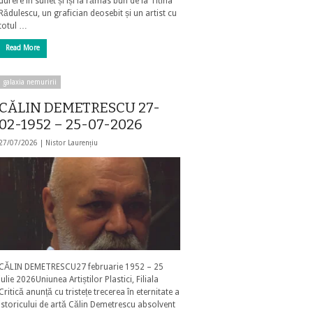
durere în suflet și își ia rămas bun de la Titina
Rădulescu, un grafician deosebit și un artist cu
totul …
Read More
galaxia nemuririi
CĂLIN DEMETRESCU 27-
02-1952 – 25-07-2026
27/07/2026 |
Nistor Laurențiu
CĂLIN DEMETRESCU27 februarie 1952 – 25
iulie 2026Uniunea Artiștilor Plastici, Filiala
Critică anunță cu tristețe trecerea în eternitate a
istoricului de artă Călin Demetrescu absolvent