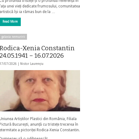
Cu profundă tristețe și o profundă reverență în
fața unei vieți dedicate frumosului, comunitatea
artistică își ia rămas bun de la …
Read More
galaxia nemuririi
Rodica-Xenia Constantin
24.05.1941 – 16.07.2026
17/07/2026 |
Nistor Laurențiu
Uniunea Artiștilor Plastici din România, Filiala
Pictură București, anunță cu tristețe trecerea în
etermitate a pictoriței Rodica-Xenia Constantin.
Dumnezeu să o odihnească!