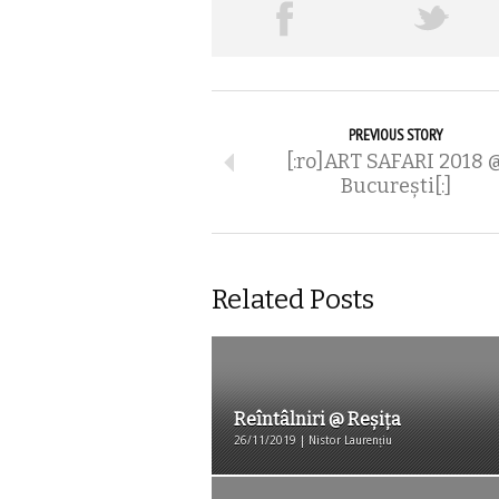
PREVIOUS STORY
[:ro]ART SAFARI 2018 
București[:]
Related Posts
Reîntâlniri @ Reșița
26/11/2019 | Nistor Laurențiu