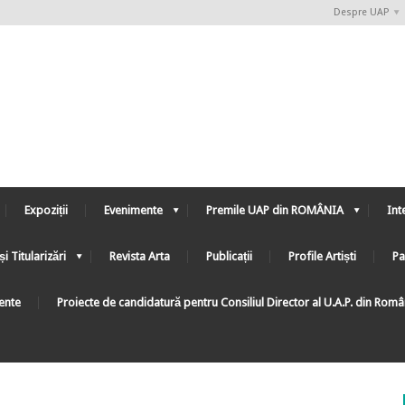
Despre UAP
Expoziții
Evenimente
Premile UAP din ROMÂNIA
Int
și Titularizări
Revista Arta
Publicații
Profile Artiști
Pa
ente
Proiecte de candidatură pentru Consiliul Director al U.A.P. din Rom