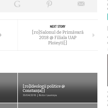
NEXT STORY
[:ro]Salonul de Primăvară
@
2018 @ Filiala UAP
Ploiești[:]
[:ro]Ideologii politice @
Constanța[:]
30/04/2018 | Nistor Laurențiu