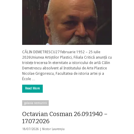
CĂLIN DEMETRESCU27 februarie 1952 – 25 iulie
2026Uniunea Artiștilor Plastici, Filiala Critică anunță cu
tristețe trecerea în eternitate a istoricului de artă Călin
Demetrescu absolvent al Institutului de Arte Plastice
Nicolae Grigorescu, Facultatea de istoria artei și a
École …
Read More
galaxia nemuririi
Octavian Cosman 26.09.1940 –
17.07.2026
18/07/2026 |
Nistor Laurențiu