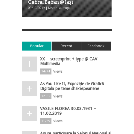
Gabrel Baban @ Iași
09/10/2019 | Nistor Laurențiu
Popular
Recent
Facebook
XX ─ screenprint + type @ CAV
Multimedia
Views
14741
As You Like It, Expoziție de Grafică
Digitală pe teme shakespeariene
Views
12332
VASILE FLOREA 30.03.1931 –
11.02.2019
Views
11759
Anunț participare la Salonul Național al