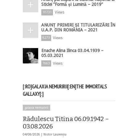
Sticlei ”Formă și Lumină – 2019”
Views
10731
ANUNȚ PRIMIRI ȘI TITULARIZĂRI ÎN
U.A.P. DIN ROMÂNIA – 2021
Views
8273
Enache Alina Ilinca 03.04.1939 –
05.03.2021
Views
7863
[:RO]GALAXIA NEMURIRII[:EN]THE IMMORTALS
GALLAXY[:]
galaxia nemuririi
Rădulescu Titina 06.09.1942 –
03.08.2026
04/08/2026 |
Nistor Laurențiu