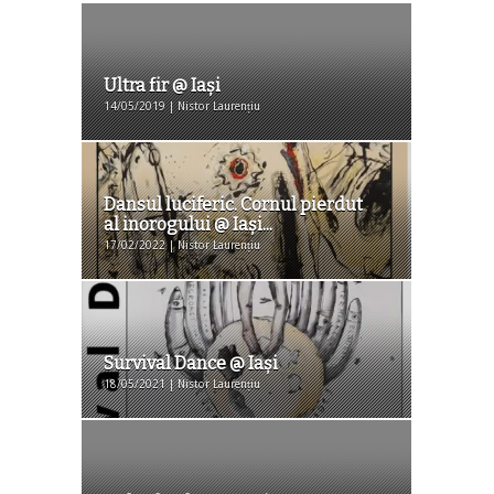
Ultra fir @ Iași
14/05/2019 | Nistor Laurențiu
Dansul luciferic. Cornul pierdut
al inorogului @ Iași...
17/02/2022 | Nistor Laurențiu
Survival Dance @ Iași
18/05/2021 | Nistor Laurențiu