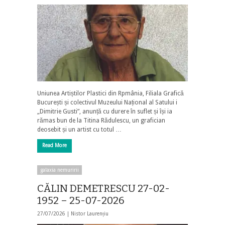
Uniunea Artiștilor Plastici din Rpmânia, Filiala Grafică
București și colectivul Muzeului Național al Satului i
„Dimitrie Gusti”, anunță cu durere în suflet și își ia
rămas bun de la Titina Rădulescu, un grafician
deosebit și un artist cu totul …
Read More
galaxia nemuririi
CĂLIN DEMETRESCU 27-02-
1952 – 25-07-2026
27/07/2026 |
Nistor Laurențiu