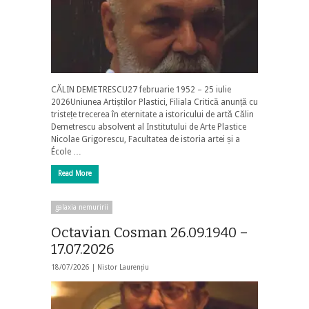
CĂLIN DEMETRESCU27 februarie 1952 – 25 iulie
2026Uniunea Artiștilor Plastici, Filiala Critică anunță cu
tristețe trecerea în eternitate a istoricului de artă Călin
Demetrescu absolvent al Institutului de Arte Plastice
Nicolae Grigorescu, Facultatea de istoria artei și a
École …
Read More
galaxia nemuririi
Octavian Cosman 26.09.1940 –
17.07.2026
18/07/2026 |
Nistor Laurențiu