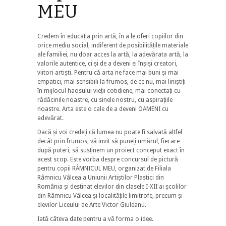
MEU
Credem în educația prin artă, în a le oferi copiilor din
orice mediu social, indiferent de posibilitățile materiale
ale familiei, nu doar acces la artă, la adevărata artă, la
valorile autentice, ci și de a deveni ei înșiși creatori,
viitori artiști. Pentru că arta ne face mai buni și mai
empatici, mai sensibili la frumos, de ce nu, mai liniștiți
în mijlocul haosului vieții cotidiene, mai conectați cu
rădăcinile noastre, cu sinele nostru, cu aspirațiile
noastre. Arta este o cale de a deveni OAMENI cu
adevărat.
Dacă și voi credeți că lumea nu poate fi salvată altfel
decât prin frumos, vă invit să puneți umărul, fiecare
după puteri, să susținem un proiect conceput exact în
acest scop. Este vorba despre concursul de pictură
pentru copii RÂMNICUL MEU, organizat de Filiala
Râmnicu Vâlcea a Uniunii Artiștilor Plastici din
România și destinat elevilor din clasele I-XII ai școlilor
din Râmnicu Vâlcea și localitățile limitrofe, precum și
elevilor Liceului de Arte Victor Giuleanu.
Iată câteva date pentru a vă forma o idee.