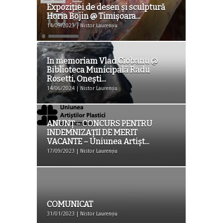
Expoziției de desen şi sculptură
Horia Bojin @ Timişoara...
14/09/2023 | Nistor Laurențiu
In memoriam Vlad Ciobanu @
Biblioteca Municipală Radu
Rosetti, Onești...
14/06/2024 | Nistor Laurențiu
ANUNŢ – CONCURS PENTRU
INDEMNIZAȚII DE MERIT
VACANTE – Uniunea Artișt...
17/09/2023 | Nistor Laurențiu
COMUNICAT
31/01/2023 | Nistor Laurențiu