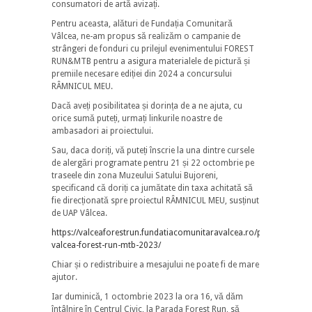
consumatori de artă avizați.
Pentru aceasta, alături de Fundația Comunitară
Vâlcea, ne-am propus să realizăm o campanie de
strângeri de fonduri cu prilejul evenimentului FOREST
RUN&MTB pentru a asigura materialele de pictură și
premiile necesare ediției din 2024 a concursului
RÂMNICUL MEU.
Dacă aveți posibilitatea și dorința de a ne ajuta, cu
orice sumă puteți, urmați linkurile noastre de
ambasadori ai proiectului.
Sau, daca doriți, vă puteți înscrie la una dintre cursele
de alergări programate pentru 21 și 22 octombrie pe
traseele din zona Muzeului Satului Bujoreni,
specificand că doriți ca jumătate din taxa achitată să
fie direcționată spre proiectul RÂMNICUL MEU, susținut
de UAP Vâlcea.
https://valceaforestrun.fundatiacomunitaravalcea.ro/proiecte-
valcea-forest-run-mtb-2023/
Chiar și o redistribuire a mesajului ne poate fi de mare
ajutor.
Iar duminică, 1 octombrie 2023 la ora 16, vă dăm
întâlnire în Centrul Civic, la Parada Forest Run, să