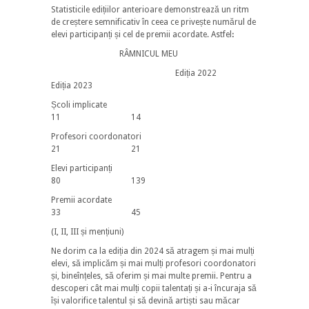
Statisticile edițiilor anterioare demonstrează un ritm
de creștere semnificativ în ceea ce privește numărul de
elevi participanți și cel de premii acordate. Astfelꓽ
RÂMNICUL MEU
Ediția 2022
Ediția 2023
Școli implicate
11 14
Profesori coordonatori
21 21
Elevi participanți
80 139
Premii acordate
33 45
(I, II, III și mențiuni)
Ne dorim ca la ediția din 2024 să atragem și mai mulți
elevi, să implicăm și mai mulți profesori coordonatori
și, bineînțeles, să oferim și mai multe premii. Pentru a
descoperi cât mai mulți copii talentați și a-i încuraja să
își valorifice talentul și să devină artiști sau măcar