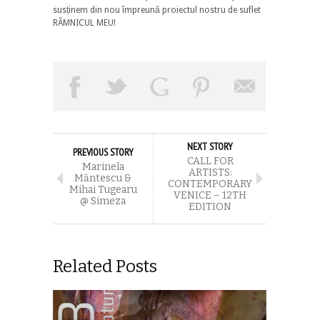
susținem din nou împreună proiectul nostru de suflet
RÂMNICUL MEU!
NEXT STORY
PREVIOUS STORY
CALL FOR
Marinela
ARTISTS:
Măntescu &
CONTEMPORARY
Mihai Tugearu
VENICE – 12TH
@ Simeza
EDITION
Related Posts