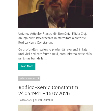
Uniunea Artiștilor Plastici din România, Filiala Cluj,
anunță cu tristețe trecerea în etermitate a pictoriței
Rodica-Xenia Constantin.
Cu profundă tristețe și o profundă reverență în fața
unei vieți dedicate frumosului, comunitatea artistică își
ia rămas bun de la …
Read More
galaxia nemuririi
Rodica-Xenia Constantin
24.05.1941 – 16.07.2026
17/07/2026 |
Nistor Laurențiu