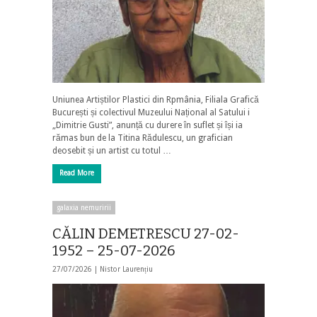
Uniunea Artiștilor Plastici din Rpmânia, Filiala Grafică
București și colectivul Muzeului Național al Satului i
„Dimitrie Gusti”, anunță cu durere în suflet și își ia
rămas bun de la Titina Rădulescu, un grafician
deosebit și un artist cu totul …
Read More
galaxia nemuririi
CĂLIN DEMETRESCU 27-02-
1952 – 25-07-2026
27/07/2026 |
Nistor Laurențiu