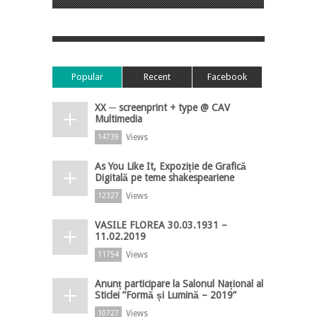
Popular
Recent
Facebook
XX ─ screenprint + type @ CAV
Multimedia
Views
14739
As You Like It, Expoziție de Grafică
Digitală pe teme shakespeariene
Views
12327
VASILE FLOREA 30.03.1931 –
11.02.2019
Views
11754
Anunț participare la Salonul Național al
Sticlei ”Formă și Lumină – 2019”
Views
10727