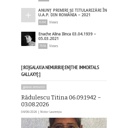
ANUNȚ PRIMIRI ȘI TITULARIZĂRI ÎN
U.A.P. DIN ROMÂNIA – 2021
Views
8268
Enache Alina Ilinca 03.04.1939 –
05.03.2021
Views
7858
[:RO]GALAXIA NEMURIRII[:EN]THE IMMORTALS
GALLAXY[:]
galaxia nemuririi
Rădulescu Titina 06.09.1942 –
03.08.2026
04/08/2026 |
Nistor Laurențiu