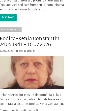
Cu profundă tristețe și o profundă reverență în
fața unei vieți dedicate frumosului, comunitatea
artistică își ia rămas bun de la …
Read More
galaxia nemuririi
Rodica-Xenia Constantin
24.05.1941 – 16.07.2026
17/07/2026 |
Nistor Laurențiu
Uniunea Artiștilor Plastici din România, Filiala
Pictură București, anunță cu tristețe trecerea în
etermitate a pictoriței Rodica-Xenia Constantin.
Dumnezeu să o odihnească!