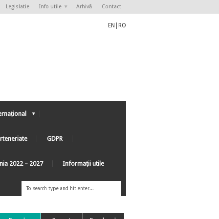
Legislatie
Info utile
Arhivă
Contact
EN
|
RO
ernațional
rteneriate
GDPR
ânia 2022 – 2027
Informaţii utile