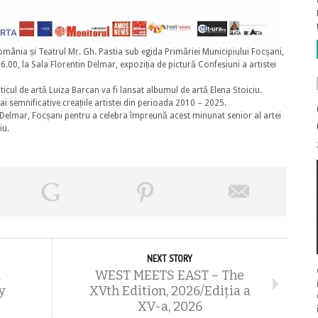
 România și Teatrul Mr. Gh. Pastia sub egida Primăriei Municipiului Focșani,
.00, la Sala Florentin Delmar, expoziția de pictură Confesiuni a artistei
iticul de artă Luiza Barcan va fi lansat albumul de artă Elena Stoiciu.
mai semnificative creațiile artistei din perioada 2010 – 2025.
 Delmar, Focșani pentru a celebra împreună acest minunat senior al artei
iu.
NEXT STORY
a
WEST MEETS EAST – The
y
XVth Edition, 2026/Ediţia a
XV-a, 2026