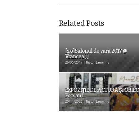
Related Posts
[:ro]Salonul de vară 2017 @
Vrancea[:]
26/05/2017 | Nistor Laurențiu
EXPOZIȚIE DE PICTURĂ Și OBIE
Focşani...
20/11/2025 | Nistor Laurențiu