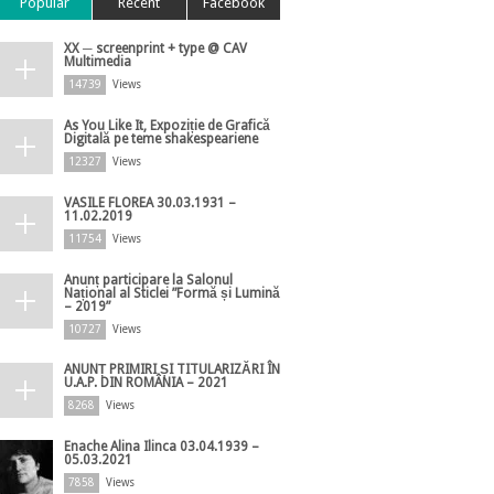
Popular
Recent
Facebook
XX ─ screenprint + type @ CAV
Multimedia
14739
Views
As You Like It, Expoziție de Grafică
Digitală pe teme shakespeariene
12327
Views
VASILE FLOREA 30.03.1931 –
11.02.2019
11754
Views
Anunț participare la Salonul
Național al Sticlei ”Formă și Lumină
– 2019”
10727
Views
ANUNȚ PRIMIRI ȘI TITULARIZĂRI ÎN
U.A.P. DIN ROMÂNIA – 2021
8268
Views
Enache Alina Ilinca 03.04.1939 –
05.03.2021
7858
Views