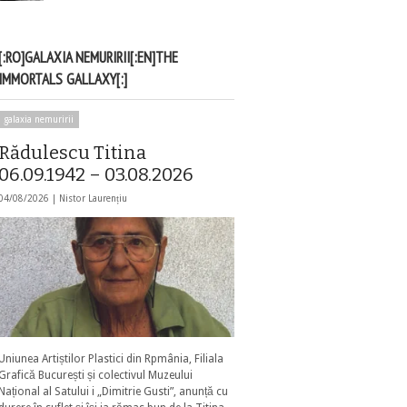
[:RO]GALAXIA NEMURIRII[:EN]THE
IMMORTALS GALLAXY[:]
galaxia nemuririi
Rădulescu Titina
06.09.1942 – 03.08.2026
04/08/2026 |
Nistor Laurențiu
Uniunea Artiștilor Plastici din Rpmânia, Filiala
Grafică București și colectivul Muzeului
Național al Satului i „Dimitrie Gusti”, anunță cu