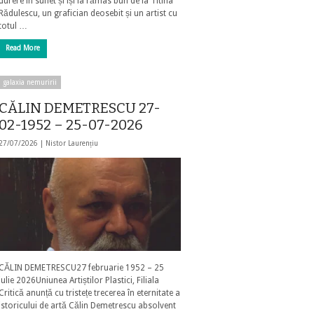
durere în suflet și își ia rămas bun de la Titina
Rădulescu, un grafician deosebit și un artist cu
totul …
Read More
galaxia nemuririi
CĂLIN DEMETRESCU 27-
02-1952 – 25-07-2026
27/07/2026 |
Nistor Laurențiu
CĂLIN DEMETRESCU27 februarie 1952 – 25
iulie 2026Uniunea Artiștilor Plastici, Filiala
Critică anunță cu tristețe trecerea în eternitate a
istoricului de artă Călin Demetrescu absolvent