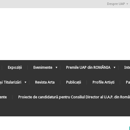
Despre UAP
Expoziții
Evenimente
Premile UAP din ROMÂNIA
Int
și Titularizări
Revista Arta
Publicații
Profile Artiști
Pa
ente
Proiecte de candidatură pentru Consiliul Director al U.A.P. din Rom