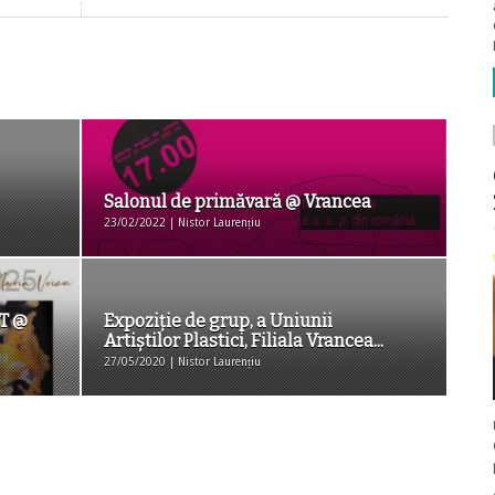
Salonul de primăvară @ Vrancea
23/02/2022 | Nistor Laurențiu
CT @
Expoziție de grup, a Uniunii
Artiştilor Plastici, Filiala Vrancea...
27/05/2020 | Nistor Laurențiu