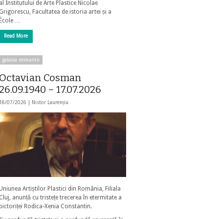
al Institutului de Arte Plastice Nicolae
Grigorescu, Facultatea de istoria artei și a
École …
Read More
galaxia nemuririi
Octavian Cosman
26.09.1940 – 17.07.2026
18/07/2026 |
Nistor Laurențiu
Uniunea Artiștilor Plastici din România, Filiala
Cluj, anunță cu tristețe trecerea în etermitate a
pictoriței Rodica-Xenia Constantin.