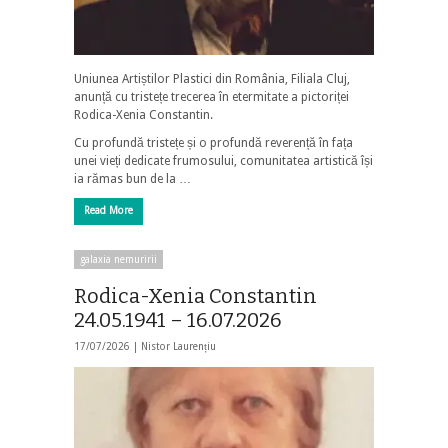
Uniunea Artiștilor Plastici din România, Filiala Cluj,
anunță cu tristețe trecerea în etermitate a pictoriței
Rodica-Xenia Constantin.
Cu profundă tristețe și o profundă reverență în fața
unei vieți dedicate frumosului, comunitatea artistică își
ia rămas bun de la …
Read More
galaxia nemuririi
Rodica-Xenia Constantin
24.05.1941 – 16.07.2026
17/07/2026 |
Nistor Laurențiu