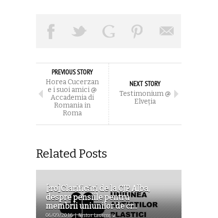
PREVIOUS STORY
Horea Cucerzan
NEXT STORY
e i suoi amici @
Testimonium @
Accademia di
Elveția
Romania in
Roma
Related Posts
[:ro]Clarificări de la CJP Alba,
despre pensiile pentru
membrii uniunilor de cr...
06/09/2016 | Nistor Laurențiu