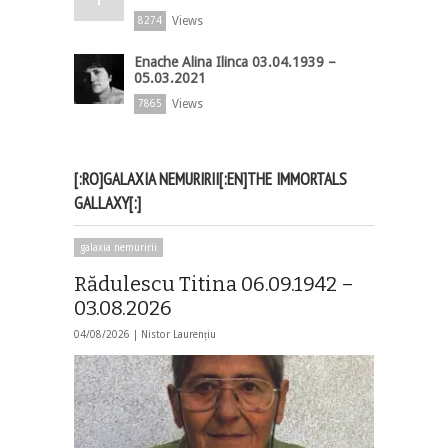
Views
8274
Enache Alina Ilinca 03.04.1939 –
05.03.2021
Views
7865
[:RO]GALAXIA NEMURIRII[:EN]THE IMMORTALS
GALLAXY[:]
galaxia nemuririi
Rădulescu Titina 06.09.1942 –
03.08.2026
04/08/2026 |
Nistor Laurențiu