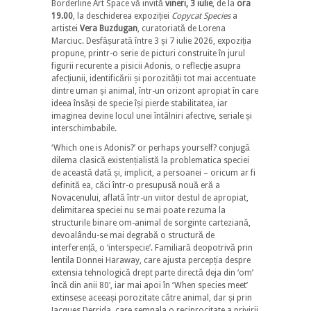
Borderline Art Space vă invită
vineri, 3 iulie
, de la
ora
19.00
, la deschiderea expoziției
Copycat Species
a
artistei
Vera Buzdugan
, curatoriată
de Lorena
Marciuc. Desfășurată între 3 și 7 iulie 2026, expoziția
propune, printr-o serie de picturi construite în jurul
figurii recurente a pisicii Adonis, o reflecție asupra
afecțiunii, identificării și porozității tot mai accentuate
dintre uman și animal, într-un orizont apropiat în care
ideea însăși de specie își pierde stabilitatea, iar
imaginea devine locul unei întâlniri afective, seriale și
interschimbabile.
‘Which one is Adonis?’ or perhaps yourself? conjugă
dilema clasică existențialistă la problematica speciei
de această dată și, implicit, a persoanei – oricum ar fi
definită ea, căci într-o presupusă nouă eră a
Novacenului, aflată într-un viitor destul de apropiat,
delimitarea speciei nu se mai poate rezuma la
structurile binare om-animal de sorginte carteziană,
devoalându-se mai degrabă o structură de
interferență, o ‘interspecie’. Familiară deopotrivă prin
lentila Donnei Haraway, care ajusta percepția despre
extensia tehnologică drept parte directă deja din ‘om’
încă din anii 80′, iar mai apoi în ‘When species meet’
extinsese aceeași porozitate către animal, dar și prin
Jacques Derrida, care semnala o reciprocitate a privirii