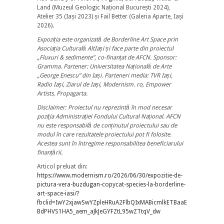
Land (Muzeul Geologic Național București 2024),
Atelier 35 (Iași 2023) și Fail Better (Galeria Aparte, Iași
2026).
Expoziția este organizată de Borderline Art Space prin
Asociația Culturală AltIași și face parte din proiectul
„Fluxuri & sedimente”, co-finanțat de AFCN. Sponsor:
Gramma. Partener: Universitatea Națională de Arte
„George Enescu” din Iași. Parteneri media: TVR Iași,
Radio Iași, Ziarul de Iași, Modernism. ro, Empower
Artists, Propagarta.
Disclaimer: Proiectul nu reprezintă în mod necesar
poziţia Administrației Fondului Cultural Național. AFCN
nu este responsabilă de conținutul proiectului sau de
modul în care rezultatele proiectului pot fi folosite.
Acestea sunt în întregime responsabilitea beneficiarului
finanțării.
Articol preluat din:
https://www.modernism.ro/2026/06/30/expozitie-de-
pictura-vera-buzdugan-copycat-species-la-borderline-
art-space-iasi/?
fbclid=IwY2xjawSwYZpleHRuA2FlbQIxMABicmlkETBaaEtLc1BkM
BdPHVS1HA5_aem_aJkJeGYFZtL95wZTtqV_dw