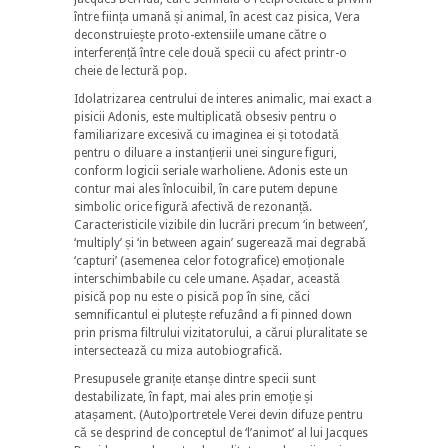
între ființa umană și animal, în acest caz pisica, Vera
deconstruiește proto-extensiile umane către o
interferență între cele două specii cu afect printr-o
cheie de lectură pop.
Idolatrizarea centrului de interes animalic, mai exact a
pisicii Adonis, este multiplicată obsesiv pentru o
familiarizare excesivă cu imaginea ei și totodată
pentru o diluare a instanțierii unei singure figuri,
conform logicii seriale warholiene. Adonis este un
contur mai ales înlocuibil, în care putem depune
simbolic orice figură afectivă de rezonanță.
Caracteristicile vizibile din lucrări precum ‘in between’,
‘multiply’ și ‘in between again’ sugerează mai degrabă
‘capturi’ (asemenea celor fotografice) emoționale
interschimbabile cu cele umane. Așadar, această
pisică pop nu este o pisică pop în sine, căci
semnificantul ei plutește refuzând a fi pinned down
prin prisma filtrului vizitatorului, a cărui pluralitate se
intersectează cu miza autobiografică.
Presupusele granițe etanșe dintre specii sunt
destabilizate, în fapt, mai ales prin emoție și
atașament. (Auto)portretele Verei devin difuze pentru
că se desprind de conceptul de ‘l’animot’ al lui Jacques