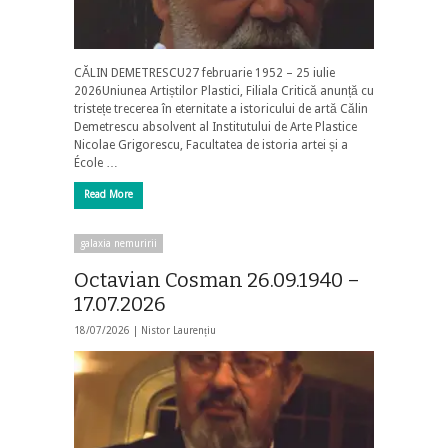
CĂLIN DEMETRESCU27 februarie 1952 – 25 iulie
2026Uniunea Artiștilor Plastici, Filiala Critică anunță cu
tristețe trecerea în eternitate a istoricului de artă Călin
Demetrescu absolvent al Institutului de Arte Plastice
Nicolae Grigorescu, Facultatea de istoria artei și a
École …
Read More
galaxia nemuririi
Octavian Cosman 26.09.1940 –
17.07.2026
18/07/2026 |
Nistor Laurențiu