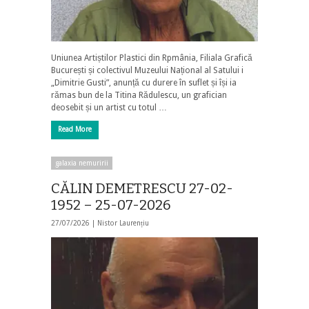
Uniunea Artiștilor Plastici din Rpmânia, Filiala Grafică
București și colectivul Muzeului Național al Satului i
„Dimitrie Gusti”, anunță cu durere în suflet și își ia
rămas bun de la Titina Rădulescu, un grafician
deosebit și un artist cu totul …
Read More
galaxia nemuririi
CĂLIN DEMETRESCU 27-02-
1952 – 25-07-2026
27/07/2026 |
Nistor Laurențiu