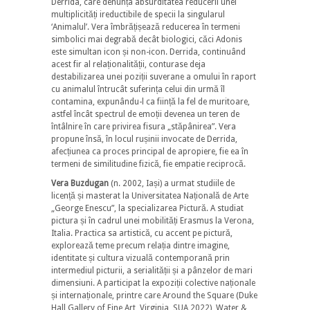
Derrida, care denunța absurditatea reducerii unei
multiplicități ireductibile de specii la singularul
‘Animalul’. Vera îmbrățișează reducerea în termeni
simbolici mai degrabă decât biologici, căci Adonis
este simultan icon și non-icon. Derrida, continuând
acest fir al relaționalității, conturase deja
destabilizarea unei poziții suverane a omului în raport
cu animalul întrucât suferința celui din urmă îl
contamina, expunându-l ca ființă la fel de muritoare,
astfel încât spectrul de emoții devenea un teren de
întâlnire în care privirea fisura „stăpânirea”. Vera
propune însă, în locul rușinii invocate de Derrida,
afecțiunea ca proces principal de apropiere, fie ea în
termeni de similitudine fizică, fie empatie reciprocă.
Vera Buzdugan
(n. 2002, Iași) a urmat studiile de
licență și masterat la Universitatea Națională de Arte
„George Enescu”, la specializarea Pictură. A studiat
pictura și în cadrul unei mobilități Erasmus la Verona,
Italia. Practica sa artistică, cu accent pe pictură,
explorează teme precum relația dintre imagine,
identitate și cultura vizuală contemporană prin
intermediul picturii, a serialității și a pânzelor de mari
dimensiuni. A participat la expoziții colective naționale
și internaționale, printre care Around the Square (Duke
Hall Gallery of Fine Art, Virginia, SUA 2022), Water &