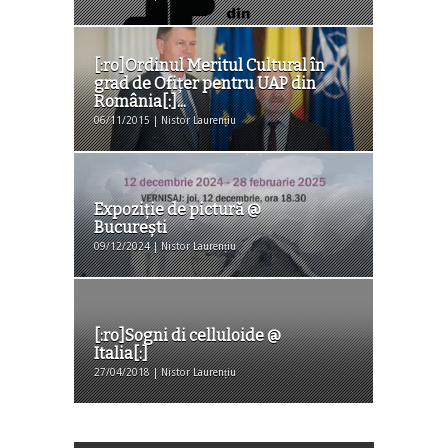
[:ro]Ordinul Meritul Cultural în
grad de Ofițer pentru UAP din
România[:]...
06/11/2015 | Nistor Laurențiu
Expoziţie de pictură @
Bucureşti
09/12/2024 | Nistor Laurențiu
[:ro]Sogni di celluloide @
Italia[:]
27/04/2018 | Nistor Laurențiu