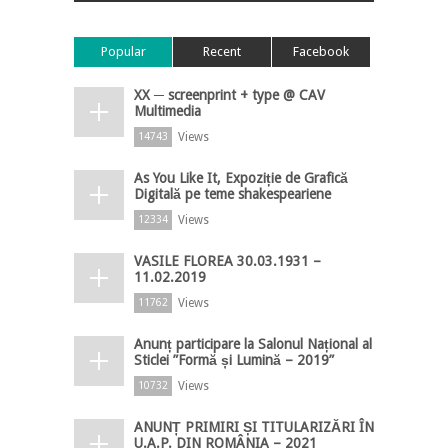
Popular
Recent
Facebook
XX ─ screenprint + type @ CAV
Multimedia
Views
14743
As You Like It, Expoziție de Grafică
Digitală pe teme shakespeariene
Views
12334
VASILE FLOREA 30.03.1931 –
11.02.2019
Views
11762
Anunț participare la Salonul Național al
Sticlei ”Formă și Lumină – 2019”
Views
10732
ANUNȚ PRIMIRI ȘI TITULARIZĂRI ÎN
U.A.P. DIN ROMÂNIA – 2021