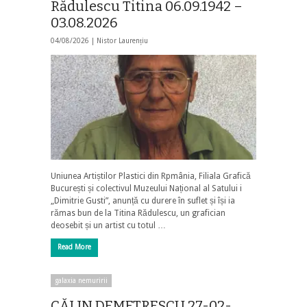
Rădulescu Titina 06.09.1942 –
03.08.2026
04/08/2026 |
Nistor Laurențiu
Uniunea Artiștilor Plastici din Rpmânia, Filiala Grafică
București și colectivul Muzeului Național al Satului i
„Dimitrie Gusti”, anunță cu durere în suflet și își ia
rămas bun de la Titina Rădulescu, un grafician
deosebit și un artist cu totul …
Read More
galaxia nemuririi
CĂLIN DEMETRESCU 27-02-