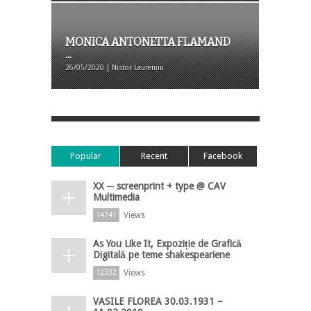
MONICA ANTONETTA FLAMAND
...
26/05/2020 | Nistor Laurențiu
Popular
Recent
Facebook
XX ─ screenprint + type @ CAV
Multimedia
Views
14741
As You Like It, Expoziție de Grafică
Digitală pe teme shakespeariene
Views
12332
VASILE FLOREA 30.03.1931 –