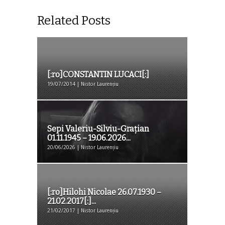
Related Posts
[:ro]CONSTANTIN LUCACI[:]
19/07/2014 | Nistor Laurențiu
Sepi Valeriu-Silviu-Grațian
01.11.1945 – 19.06.2026...
20/06/2026 | Nistor Laurențiu
[:ro]Hilohi Nicolae 26.07.1930 –
21.02.2017[:]...
21/02/2017 | Nistor Laurențiu