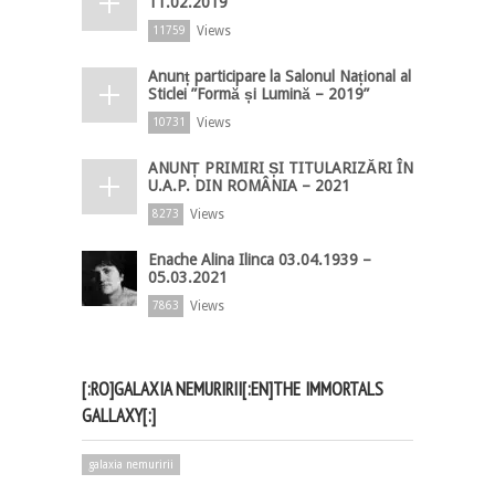
11.02.2019
Views
11759
Anunț participare la Salonul Național al
Sticlei ”Formă și Lumină – 2019”
Views
10731
ANUNȚ PRIMIRI ȘI TITULARIZĂRI ÎN
U.A.P. DIN ROMÂNIA – 2021
Views
8273
Enache Alina Ilinca 03.04.1939 –
05.03.2021
Views
7863
[:RO]GALAXIA NEMURIRII[:EN]THE IMMORTALS
GALLAXY[:]
galaxia nemuririi