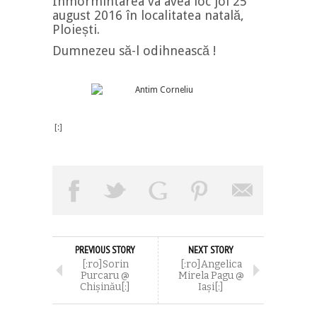
Înmormîntarea va avea loc joi 25
august 2016 în localitatea natală,
Ploiești.
Dumnezeu să-l odihnească !
[:]
PREVIOUS STORY
NEXT STORY
[:ro]Sorin
[:ro]Angelica
Purcaru @
Mirela Pagu @
Chișinău[:]
Iași[:]