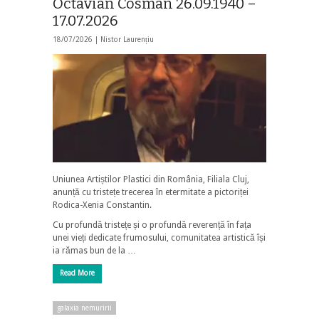
Octavian Cosman 26.09.1940 –
17.07.2026
18/07/2026 |
Nistor Laurențiu
Uniunea Artiștilor Plastici din România, Filiala Cluj,
anunță cu tristețe trecerea în etermitate a pictoriței
Rodica-Xenia Constantin.
Cu profundă tristețe și o profundă reverență în fața
unei vieți dedicate frumosului, comunitatea artistică își
ia rămas bun de la …
Read More
galaxia nemuririi