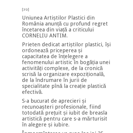
[:ro]
Uniunea Arti
știlor Plastici din
România anunță cu profund regret
încetarea din viață a criticului
CORNELIU ANTIM.
Prieten dedicat artiștilor plastici, își
ordonează priceperea și
capacitatea de înțelegere a
fenomenului artistic în bogăția unei
activități complexe, de la cronică
scrisă la organizare expozițională,
de la îndrumare în jurii de
specialitate pînă la creație plastică
efectivă.
S-a bucurat de aprecieri și
recunoașteri profesionale, fiind
totodată prețuit și iubit de breasla
artistică pentru care s-a mărturisit
în alegere și iubire.