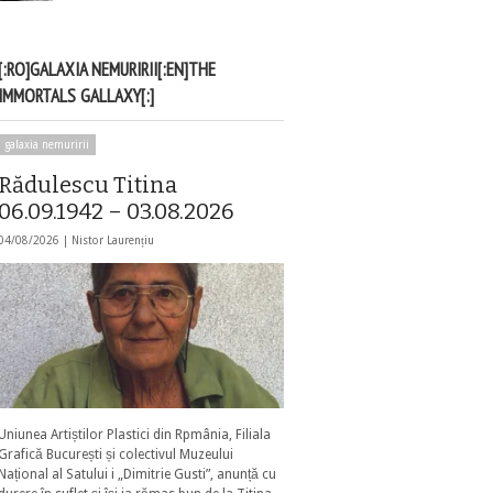
[:RO]GALAXIA NEMURIRII[:EN]THE
IMMORTALS GALLAXY[:]
galaxia nemuririi
Rădulescu Titina
06.09.1942 – 03.08.2026
04/08/2026 |
Nistor Laurențiu
Uniunea Artiștilor Plastici din Rpmânia, Filiala
Grafică București și colectivul Muzeului
Național al Satului i „Dimitrie Gusti”, anunță cu