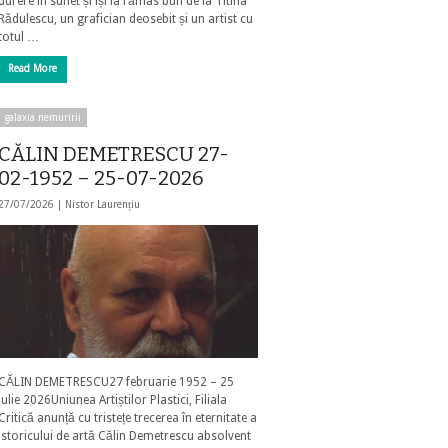
durere în suflet și își ia rămas bun de la Titina
Rădulescu, un grafician deosebit și un artist cu
totul …
Read More
galaxia nemuririi
CĂLIN DEMETRESCU 27-
02-1952 – 25-07-2026
27/07/2026 |
Nistor Laurențiu
CĂLIN DEMETRESCU27 februarie 1952 – 25
iulie 2026Uniunea Artiștilor Plastici, Filiala
Critică anunță cu tristețe trecerea în eternitate a
istoricului de artă Călin Demetrescu absolvent