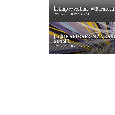
În timp ce vorbim… @ București
09/04/2019 | Nistor Laurențiu
[:ro]G R A F I C A R O M Â N E A S 
2 0 1 5[:]...
07/12/2015 | Nistor Laurențiu