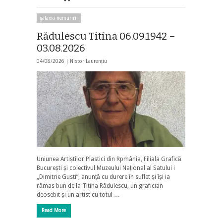
galaxia nemuririi
Rădulescu Titina 06.09.1942 –
03.08.2026
04/08/2026 |
Nistor Laurențiu
Uniunea Artiștilor Plastici din Rpmânia, Filiala Grafică
București și colectivul Muzeului Național al Satului i
„Dimitrie Gusti”, anunță cu durere în suflet și își ia
rămas bun de la Titina Rădulescu, un grafician
deosebit și un artist cu totul …
Read More