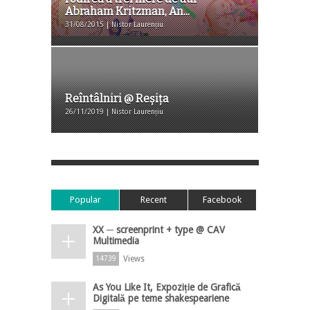
Abraham Kritzman, An...
31/08/2015 | Nistor Laurențiu
Reîntâlniri @ Reșița
26/11/2019 | Nistor Laurențiu
Popular
Recent
Facebook
XX ─ screenprint + type @ CAV
Multimedia
Views
14739
As You Like It, Expoziție de Grafică
Digitală pe teme shakespeariene