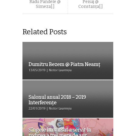
Radu Pandele @
Peisaj @
Simeza[:]
Constanța[:]
Related Posts
Dumitru Bezem @ Piatra Neamț
13/05/2019 | Nistor Laurențiu
Salonul anual 2018 – 2019
Interferențe
22/01/2019 | Nistor Laurențiu
Sîngele lui vărsat a servit la
rodirea a trei mere de aur