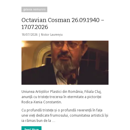
galaxia nemuririi
Octavian Cosman 26.09.1940 –
17.07.2026
18/07/2026 |
Nistor Laurențiu
Uniunea Artiștilor Plastici din România, Filiala Cluj,
anunță cu tristețe trecerea în etermitate a pictoriței
Rodica-Xenia Constantin.
Cu profundă tristețe și o profundă reverență în fața
unei vieți dedicate frumosului, comunitatea artistică își
ia rămas bun de la …
Read More