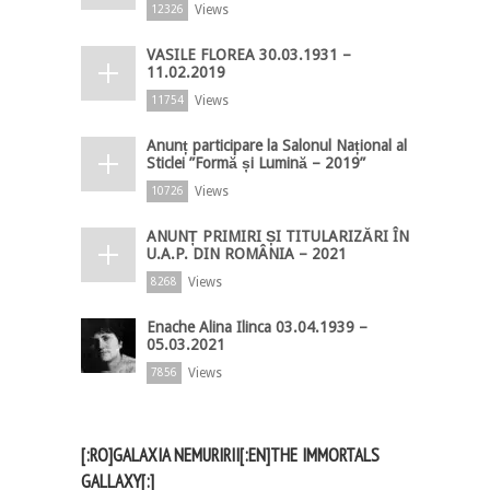
Views
12326
VASILE FLOREA 30.03.1931 –
11.02.2019
Views
11754
Anunț participare la Salonul Național al
Sticlei ”Formă și Lumină – 2019”
Views
10726
ANUNȚ PRIMIRI ȘI TITULARIZĂRI ÎN
U.A.P. DIN ROMÂNIA – 2021
Views
8268
Enache Alina Ilinca 03.04.1939 –
05.03.2021
Views
7856
[:RO]GALAXIA NEMURIRII[:EN]THE IMMORTALS
GALLAXY[:]