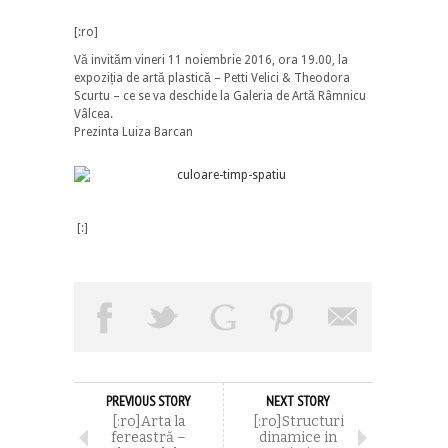
[:ro]
Vă invităm vineri 11 noiembrie 2016, ora 19.00, la
expoziția de artă plastică – Petti Velici & Theodora
Scurtu – ce se va deschide la Galeria de Artă Râmnicu
Vâlcea.
Prezinta Luiza Barcan
[:]
PREVIOUS STORY
NEXT STORY
[:ro]Arta la
[:ro]Structuri
fereastră –
dinamice in