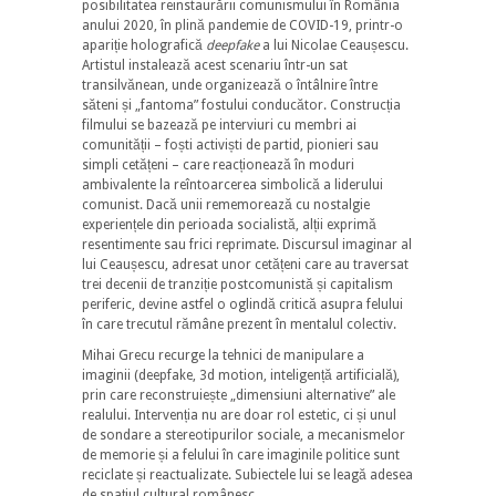
posibilitatea reinstaurării comunismului în România
anului 2020, în plină pandemie de COVID-19, printr-o
apariție holografică
deepfake
a lui Nicolae Ceaușescu.
Artistul instalează acest scenariu într-un sat
transilvănean, unde organizează o întâlnire între
săteni și „fantoma” fostului conducător. Construcția
filmului se bazează pe interviuri cu membri ai
comunității – foști activiști de partid, pionieri sau
simpli cetățeni – care reacționează în moduri
ambivalente la reîntoarcerea simbolică a liderului
comunist. Dacă unii rememorează cu nostalgie
experiențele din perioada socialistă, alții exprimă
resentimente sau frici reprimate. Discursul imaginar al
lui Ceaușescu, adresat unor cetățeni care au traversat
trei decenii de tranziție postcomunistă și capitalism
periferic, devine astfel o oglindă critică asupra felului
în care trecutul rămâne prezent în mentalul colectiv.
Mihai Grecu recurge la tehnici de manipulare a
imaginii (deepfake, 3d motion, inteligență artificială),
prin care reconstruiește „dimensiuni alternative” ale
realului. Intervenția nu are doar rol estetic, ci și unul
de sondare a stereotipurilor sociale, a mecanismelor
de memorie și a felului în care imaginile politice sunt
reciclate și reactualizate. Subiectele lui se leagă adesea
de spațiul cultural românesc.