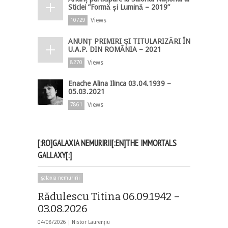
Sticlei ”Formă și Lumină – 2019”
Views
10729
ANUNȚ PRIMIRI ȘI TITULARIZĂRI ÎN
U.A.P. DIN ROMÂNIA – 2021
Views
8270
Enache Alina Ilinca 03.04.1939 –
05.03.2021
Views
7861
[:RO]GALAXIA NEMURIRII[:EN]THE IMMORTALS
GALLAXY[:]
galaxia nemuririi
Rădulescu Titina 06.09.1942 –
03.08.2026
04/08/2026 |
Nistor Laurențiu