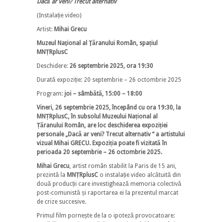
Dacă ar veni? Trecut alternativ
(Instalație video)
Artist:
Mihai Grecu
Muzeul Naţional al Ţăranului Român, spațiul
MNȚRplusC
Deschidere:
26 septembrie 2025, ora 19:30
Durată expoziție: 20 septembrie – 26 octombrie 2025
Program:
joi – sâmbătă, 15:00 – 18:00
Vineri, 26 septembrie 2025, începând cu ora 19:30, la
MNȚRplusC, în subsolul Muzeului Național al
Țăranului Român, are loc deschiderea expoziției
personale „Dacă ar veni? Trecut alternativ “ a artistului
vizual Mihai GRECU. Expoziția poate fi vizitată în
perioada
20 septembrie – 26 octombrie 2025
.
Mihai Grecu
, artist român stabilit la Paris de 15 ani,
prezintă la
MNȚRplusC
o instalație video alcătuită din
două producții care investighează memoria colectivă
post-comunistă și raportarea ei la prezentul marcat
de crize succesive.
Primul film pornește de la o ipoteză provocatoare: