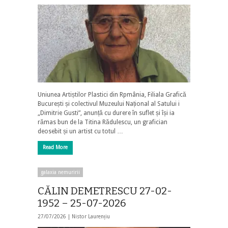
Uniunea Artiștilor Plastici din Rpmânia, Filiala Grafică
București și colectivul Muzeului Național al Satului i
„Dimitrie Gusti”, anunță cu durere în suflet și își ia
rămas bun de la Titina Rădulescu, un grafician
deosebit și un artist cu totul …
Read More
galaxia nemuririi
CĂLIN DEMETRESCU 27-02-
1952 – 25-07-2026
27/07/2026 |
Nistor Laurențiu