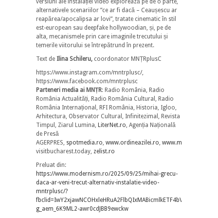
versiuni ale instalației video explorează pe de o parte,
alternativele scenariilor ”ce ar fi dacă – Ceaușescu ar
reapărea/apocalipsa ar lovi”, tratate cinematic în stil
est-european sau deepfake hollywoodian, și, pe de
alta, mecanismele prin care imaginile trecutului și
temerile viitorului se întrepătrund în prezent.
Text de
Ilina Schileru,
coordonator MNȚRplusC
https://www.instagram.com/mntrplusc/,
https://www.facebook.com/mntrplusc
Parteneri media ai MN
Ț
R
: Radio România, Radio
România Actualități, Radio România Cultural, Radio
România Internațional, RFI România, Historia, Igloo,
Arhitectura, Observator Cultural, Infinitezimal, Revista
Timpul, Ziarul Lumina,
LiterNet.ro
, Agenția Națională
de Presă
AGERPRES,
spotmedia.ro
,
www.ordineazilei.ro
,
www.modernism.ro
visitbucharest.today,
zelist.ro
Preluat din:
https://www.modernism.ro/2025/09/25/mihai-grecu-
daca-ar-veni-trecut-alternativ-instalatie-video-
mntrplusc/?
fbclid=IwY2xjawNCOHxleHRuA2FlbQIxMABicmlkETF4bVF6QlZoNG
g_aem_6K9ML2-awr0cdJBB9ewckw