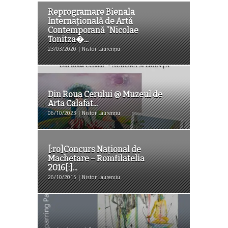
Reprogramare Bienala
Internațională de Artă
Contemporană ”Nicolae
Tonitza�...
23/03/2020 | Nistor Laurențiu
Din Roua Cerului @ Muzeul de
Arta Calafat...
06/10/2023 | Nistor Laurențiu
[:ro]Concurs Național de
Machetare – Romfilatelia
2016[:]...
26/10/2015 | Nistor Laurențiu