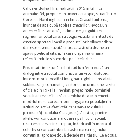
Cel de-al doilea film, realizat în 2015 în tehnica
animației 3d, propune un univers distopic, situat într-o
Coree de Nord înghețată în timp. Orașul-fantomă,
inundat de ape după topirea ghețarilor, evocă un
amestec între anxietățile climatice și rigiditatea
regimurilor totalitare. Strategia vizuală amintește de
estetica spectaculoasă a producțiilor hollywoodiene,
dar este resemantizată critic: catastrofa devine un
spațiu poetic al uitării, în care dispariția umană
reflectă limitele sistemelor politice închise.
Prezentate împreună, cele două lucrări creează un
dialog între trecutul comunist și un viitor distopic,
între memoria locală și imaginarul global. Instalația
subliniază și continuitățile istorice: în urma unei vizitei
oficiale din 1971 la Phenian, președintele României
socialiste revine în țară cu ambiția de a implementa
modelul nord-coreean, prin angajarea populației în
acțiuni colective (festivități care servesc cultului
peronalității cuplului Ceaușescu). Acestea, printre
altele, vor conduce la erodarea psihicului social,
Ceaușescu devenind, treptat, indezirabil în mentalul
colectiv și vor contribui la răsturnarea regimului
comunist, aproape două decade mai târziu. Cele două