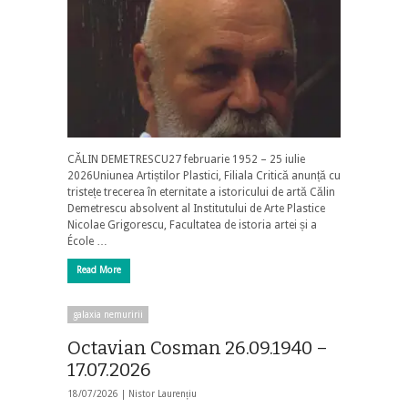
CĂLIN DEMETRESCU27 februarie 1952 – 25 iulie
2026Uniunea Artiștilor Plastici, Filiala Critică anunță cu
tristețe trecerea în eternitate a istoricului de artă Călin
Demetrescu absolvent al Institutului de Arte Plastice
Nicolae Grigorescu, Facultatea de istoria artei și a
École …
Read More
galaxia nemuririi
Octavian Cosman 26.09.1940 –
17.07.2026
18/07/2026 |
Nistor Laurențiu