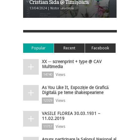
Cristian Sida @ Timişoara
13/04/2024 | Nistor Laurențiu
Popular
Recent
Facebook
XX ─ screenprint + type @ CAV
Multimedia
Views
14740
As You Like It, Expoziție de Grafică
Digitală pe teme shakespeariene
Views
12329
VASILE FLOREA 30.03.1931 –
11.02.2019
Views
11757
Anunț participare la Salonul Național al