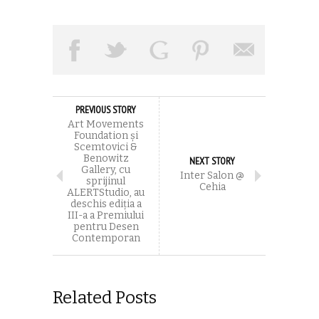
PREVIOUS STORY
Art Movements
Foundation și
Scemtovici &
Benowitz
NEXT STORY
Gallery, cu
Inter Salon @
sprijinul
Cehia
ALERTStudio, au
deschis ediția a
III-a a Premiului
pentru Desen
Contemporan
Related Posts