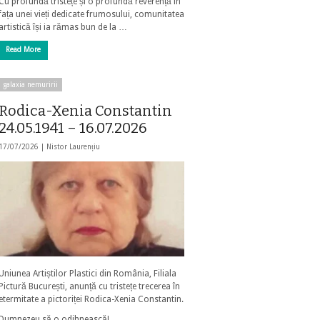
Cu profundă tristețe și o profundă reverență în
fața unei vieți dedicate frumosului, comunitatea
artistică își ia rămas bun de la …
Read More
galaxia nemuririi
Rodica-Xenia Constantin
24.05.1941 – 16.07.2026
17/07/2026 |
Nistor Laurențiu
Uniunea Artiștilor Plastici din România, Filiala
Pictură București, anunță cu tristețe trecerea în
etermitate a pictoriței Rodica-Xenia Constantin.
Dumnezeu să o odihnească!