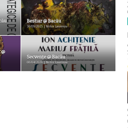
cău
Bestiar @ Bacău
30/09/2025 | Nistor Laurențiu
E @
Secvențe @ Bacău
08/04/2026 | Nistor Laurențiu