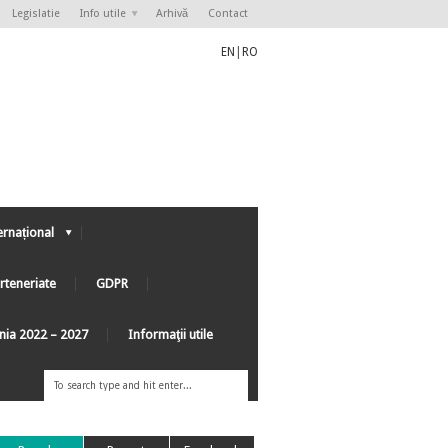
Legislatie
Info utile
Arhivă
Contact
EN
|
RO
ernațional
rteneriate
GDPR
ânia 2022 – 2027
Informaţii utile