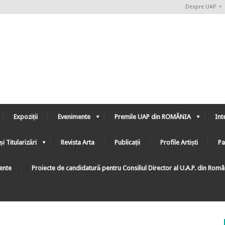
Despre UAP
Expoziții
Evenimente
Premile UAP din ROMÂNIA
Int
și Titularizări
Revista Arta
Publicații
Profile Artiști
Pa
ente
Proiecte de candidatură pentru Consiliul Director al U.A.P. din Rom