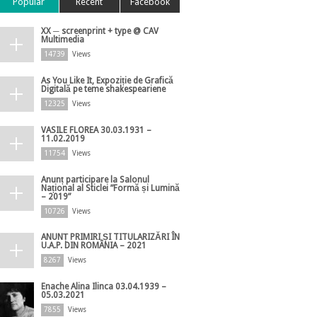
Popular
Recent
Facebook
XX ─ screenprint + type @ CAV
Multimedia
14739
Views
As You Like It, Expoziție de Grafică
Digitală pe teme shakespeariene
12325
Views
VASILE FLOREA 30.03.1931 –
11.02.2019
11754
Views
Anunț participare la Salonul
Național al Sticlei ”Formă și Lumină
– 2019”
10726
Views
ANUNȚ PRIMIRI ȘI TITULARIZĂRI ÎN
U.A.P. DIN ROMÂNIA – 2021
8267
Views
Enache Alina Ilinca 03.04.1939 –
05.03.2021
7855
Views