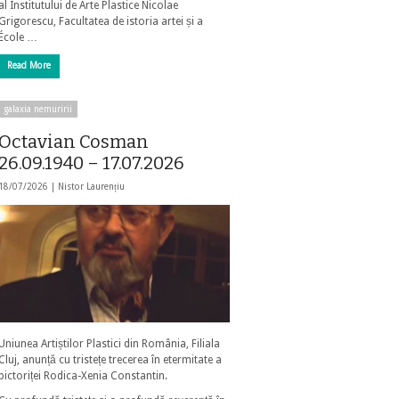
al Institutului de Arte Plastice Nicolae
Grigorescu, Facultatea de istoria artei și a
École …
Read More
galaxia nemuririi
Octavian Cosman
26.09.1940 – 17.07.2026
18/07/2026 |
Nistor Laurențiu
Uniunea Artiștilor Plastici din România, Filiala
Cluj, anunță cu tristețe trecerea în etermitate a
pictoriței Rodica-Xenia Constantin.