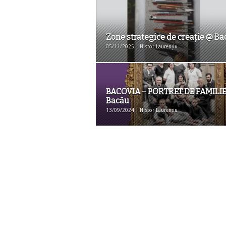
Zone strategice de creaţie @ Ba
05/11/2025 | Nistor Laurențiu
BACOVIA – PORTRET DE FAMILI
Bacău
13/09/2024 | Nistor Laurențiu