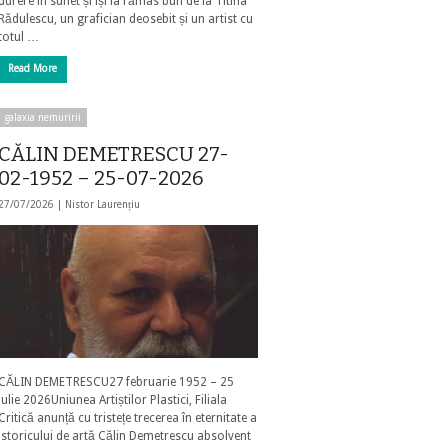
durere în suflet și își ia rămas bun de la Titina
Rădulescu, un grafician deosebit și un artist cu
totul …
Read More
galaxia nemuririi
CĂLIN DEMETRESCU 27-
02-1952 – 25-07-2026
27/07/2026 |
Nistor Laurențiu
CĂLIN DEMETRESCU27 februarie 1952 – 25
iulie 2026Uniunea Artiștilor Plastici, Filiala
Critică anunță cu tristețe trecerea în eternitate a
istoricului de artă Călin Demetrescu absolvent