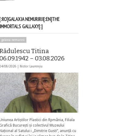
[:RO]GALAXIA NEMURIRII[:EN]THE
IMMORTALS GALLAXY[:]
galaxia nemuririi
Rădulescu Titina
06.09.1942 – 03.08.2026
04/08/2026 |
Nistor Laurențiu
Uniunea Artiștilor Plastici din Rpmânia, Filiala
Grafică București și colectivul Muzeului
Național al Satului i „Dimitrie Gusti”, anunță cu