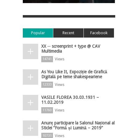
Popular
Recent
Facebook
XX ─ screenprint + type @ CAV
Multimedia
Views
14741
As You Like It, Expoziție de Grafică
Digitală pe teme shakespeariene
Views
12333
VASILE FLOREA 30.03.1931 –
11.02.2019
Views
11760
Anunț participare la Salonul Național al
Sticlei ”Formă și Lumină – 2019”
Views
10731