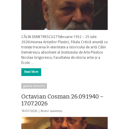
CĂLIN DEMETRESCU27 februarie 1952 – 25 iulie
2026Uniunea Artiștilor Plastici, Filiala Critică anunță cu
tristețe trecerea în eternitate a istoricului de artă Călin
Demetrescu absolvent al Institutului de Arte Plastice
Nicolae Grigorescu, Facultatea de istoria artei și a
École …
Read More
galaxia nemuririi
Octavian Cosman 26.09.1940 –
17.07.2026
18/07/2026 |
Nistor Laurențiu