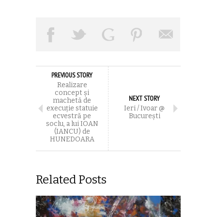
PREVIOUS STORY
Realizare
concept și
NEXT STORY
machetă de
execuție statuie
Ieri / Ivoar @
ecvestră pe
București
soclu, a lui IOAN
(IANCU) de
HUNEDOARA
Related Posts