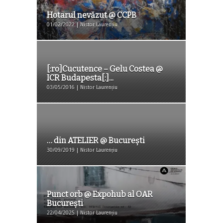
Hotarul nevăzut @ CCPB
01/02/2022 | Nistor Laurențiu
[:ro]Cucutence – Gelu Costea @
ICR Budapesta[:]...
03/05/2016 | Nistor Laurențiu
… din ATELIER @ București
30/09/2019 | Nistor Laurențiu
Punct orb @ Expohub al OAR
București
22/04/2025 | Nistor Laurențiu