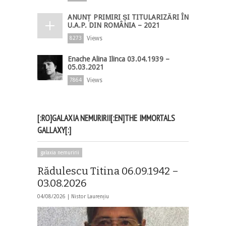
ANUNȚ PRIMIRI ȘI TITULARIZĂRI ÎN
U.A.P. DIN ROMÂNIA – 2021
Views
8273
Enache Alina Ilinca 03.04.1939 –
05.03.2021
Views
7864
[:RO]GALAXIA NEMURIRII[:EN]THE IMMORTALS
GALLAXY[:]
galaxia nemuririi
Rădulescu Titina 06.09.1942 –
03.08.2026
04/08/2026 |
Nistor Laurențiu