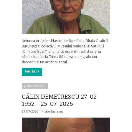
Uniunea Artiștilor Plastici din Rpmânia, Filiala Grafică
București și colectivul Muzeului Național al Satului i
„Dimitrie Gusti”, anunță cu durere în suflet și își ia
rămas bun de la Titina Rădulescu, un grafician
deosebit și un artist cu totul …
Read More
galaxia nemuririi
CĂLIN DEMETRESCU 27-02-
1952 – 25-07-2026
27/07/2026 |
Nistor Laurențiu