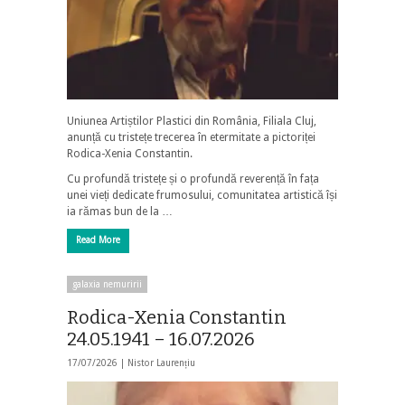
Uniunea Artiștilor Plastici din România, Filiala Cluj,
anunță cu tristețe trecerea în etermitate a pictoriței
Rodica-Xenia Constantin.
Cu profundă tristețe și o profundă reverență în fața
unei vieți dedicate frumosului, comunitatea artistică își
ia rămas bun de la …
Read More
galaxia nemuririi
Rodica-Xenia Constantin
24.05.1941 – 16.07.2026
17/07/2026 |
Nistor Laurențiu