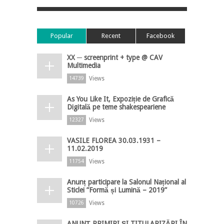
Popular
Recent
Facebook
XX ─ screenprint + type @ CAV
Multimedia
Views
14739
As You Like It, Expoziție de Grafică
Digitală pe teme shakespeariene
Views
12327
VASILE FLOREA 30.03.1931 –
11.02.2019
Views
11754
Anunț participare la Salonul Național al
Sticlei ”Formă și Lumină – 2019”
Views
10726
ANUNȚ PRIMIRI ȘI TITULARIZĂRI ÎN