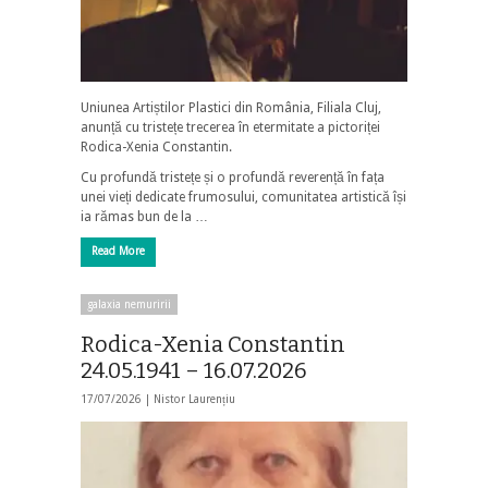
Uniunea Artiștilor Plastici din România, Filiala Cluj,
anunță cu tristețe trecerea în etermitate a pictoriței
Rodica-Xenia Constantin.
Cu profundă tristețe și o profundă reverență în fața
unei vieți dedicate frumosului, comunitatea artistică își
ia rămas bun de la …
Read More
galaxia nemuririi
Rodica-Xenia Constantin
24.05.1941 – 16.07.2026
17/07/2026 |
Nistor Laurențiu