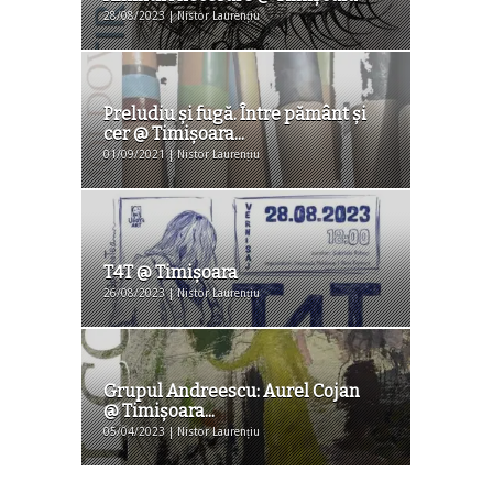
28/08/2023 | Nistor Laurențiu
Preludiu și fugă. Între pământ și
cer @ Timișoara...
01/09/2021 | Nistor Laurențiu
T4T @ Timişoara
26/08/2023 | Nistor Laurențiu
Grupul Andreescu: Aurel Cojan
@ Timişoara...
05/04/2023 | Nistor Laurențiu