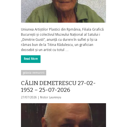
Uniunea Artiștilor Plastici din Rpmânia, Filiala Grafică
București și colectivul Muzeului Național al Satului i
„Dimitrie Gusti”, anunță cu durere în suflet și își ia
rămas bun de la Titina Rădulescu, un grafician
deosebit și un artist cu totul …
Read More
galaxia nemuririi
CĂLIN DEMETRESCU 27-02-
1952 – 25-07-2026
27/07/2026 |
Nistor Laurențiu