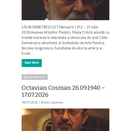
CĂLIN DEMETRESCU27 februarie 1952 – 25 iulie
2026Uniunea Artiștilor Plastici, Filiala Critică anunță cu
tristețe trecerea în eternitate a istoricului de artă Călin
Demetrescu absolvent al Institutului de Arte Plastice
Nicolae Grigorescu, Facultatea de istoria artei și a
École …
Read More
galaxia nemuririi
Octavian Cosman 26.09.1940 –
17.07.2026
18/07/2026 |
Nistor Laurențiu