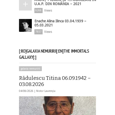
U.A.P. DIN ROMÂNIA – 2021
Views
8268
Enache Alina Ilinca 03.04.1939 –
05.03.2021
Views
7857
[:RO]GALAXIA NEMURIRII[:EN]THE IMMORTALS
GALLAXY[:]
galaxia nemuririi
Rădulescu Titina 06.09.1942 –
03.08.2026
04/08/2026 |
Nistor Laurențiu