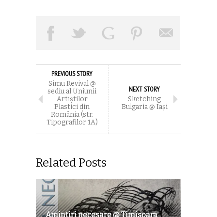
PREVIOUS STORY
Simu Revival @
NEXT STORY
sediu al Uniunii
Artiștilor
Sketching
Plastici din
Bulgaria @ Iaşi
România (str.
Tipografilor 1A)
Related Posts
Amintiri necesare @ Timişoara