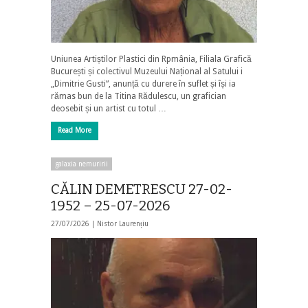
Uniunea Artiștilor Plastici din Rpmânia, Filiala Grafică
București și colectivul Muzeului Național al Satului i
„Dimitrie Gusti”, anunță cu durere în suflet și își ia
rămas bun de la Titina Rădulescu, un grafician
deosebit și un artist cu totul …
Read More
galaxia nemuririi
CĂLIN DEMETRESCU 27-02-
1952 – 25-07-2026
27/07/2026 |
Nistor Laurențiu