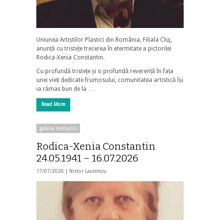
Uniunea Artiștilor Plastici din România, Filiala Cluj,
anunță cu tristețe trecerea în etermitate a pictoriței
Rodica-Xenia Constantin.
Cu profundă tristețe și o profundă reverență în fața
unei vieți dedicate frumosului, comunitatea artistică își
ia rămas bun de la …
Read More
galaxia nemuririi
Rodica-Xenia Constantin
24.05.1941 – 16.07.2026
17/07/2026 |
Nistor Laurențiu