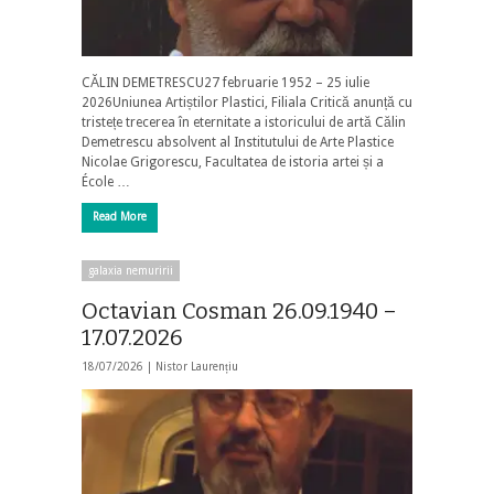
CĂLIN DEMETRESCU27 februarie 1952 – 25 iulie
2026Uniunea Artiștilor Plastici, Filiala Critică anunță cu
tristețe trecerea în eternitate a istoricului de artă Călin
Demetrescu absolvent al Institutului de Arte Plastice
Nicolae Grigorescu, Facultatea de istoria artei și a
École …
Read More
galaxia nemuririi
Octavian Cosman 26.09.1940 –
17.07.2026
18/07/2026 |
Nistor Laurențiu