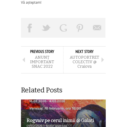
Vă așteptam!
PREVIOUS STORY
NEXT STORY
ANUNŢ
AUTOPORTRET
IMPORTANT
COLECTIV @
SNAC 2022
Craiova
Related Posts
Rogvaiv pe cerul inimii @ Galați
09/02/2026 | Nistor Laurențiu