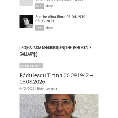
Views
8274
Enache Alina Ilinca 03.04.1939 –
05.03.2021
Views
7864
[:RO]GALAXIA NEMURIRII[:EN]THE IMMORTALS
GALLAXY[:]
galaxia nemuririi
Rădulescu Titina 06.09.1942 –
03.08.2026
04/08/2026 |
Nistor Laurențiu