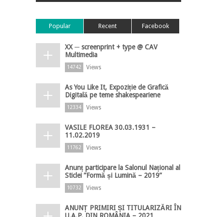
Popular
Recent
Facebook
XX ─ screenprint + type @ CAV
Multimedia
Views
14742
As You Like It, Expoziție de Grafică
Digitală pe teme shakespeariene
Views
12334
VASILE FLOREA 30.03.1931 –
11.02.2019
Views
11762
Anunț participare la Salonul Național al
Sticlei ”Formă și Lumină – 2019”
Views
10732
ANUNȚ PRIMIRI ȘI TITULARIZĂRI ÎN
U.A.P. DIN ROMÂNIA – 2021