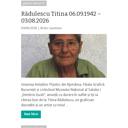
galaxia nemuririi
Rădulescu Titina 06.09.1942 –
03.08.2026
04/08/2026 |
Nistor Laurențiu
Uniunea Artiștilor Plastici din Rpmânia, Filiala Grafică
București și colectivul Muzeului Național al Satului i
„Dimitrie Gusti”, anunță cu durere în suflet și își ia
rămas bun de la Titina Rădulescu, un grafician
deosebit și un artist cu totul …
Read More