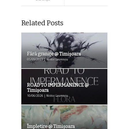
Related Posts
Fără graniţe @ Timişoara
05/09/2023 | Nistor Laurențiu
ROAD TO IMPERMANENCE @
Timişoara
10/06/2026 | Nistor Laurențiu
Împletire @ Timişoara