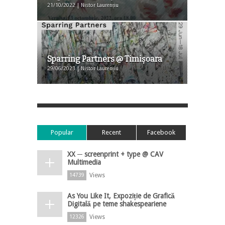
21/10/2022 | Nistor Laurențiu
Sparring Partners @ Timişoara
29/06/2023 | Nistor Laurențiu
Popular
Recent
Facebook
XX ─ screenprint + type @ CAV
Multimedia
Views
14739
As You Like It, Expoziție de Grafică
Digitală pe teme shakespeariene
Views
12326