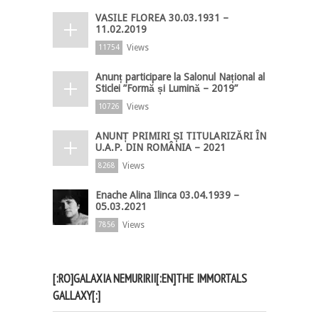
VASILE FLOREA 30.03.1931 –
11.02.2019
Views
11754
Anunț participare la Salonul Național al
Sticlei ”Formă și Lumină – 2019”
Views
10726
ANUNȚ PRIMIRI ȘI TITULARIZĂRI ÎN
U.A.P. DIN ROMÂNIA – 2021
Views
8268
Enache Alina Ilinca 03.04.1939 –
05.03.2021
Views
7856
[:RO]GALAXIA NEMURIRII[:EN]THE IMMORTALS
GALLAXY[:]