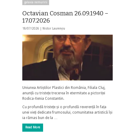
galaxia nemuririi
Octavian Cosman 26.09.1940 –
17.07.2026
18/07/2026 |
Nistor Laurențiu
Uniunea Artiștilor Plastici din România, Filiala Cluj,
anunță cu tristețe trecerea în etermitate a pictoriței
Rodica-Xenia Constantin.
Cu profundă tristețe și o profundă reverență în fața
unei vieți dedicate frumosului, comunitatea artistică își
ia rămas bun de la …
Read More