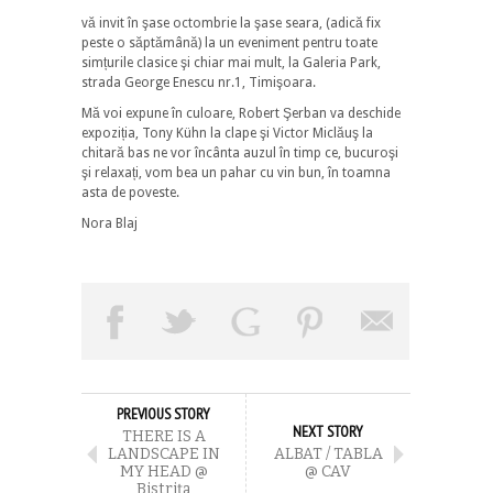
vă invit în şase octombrie la şase seara, (adică fix
peste o săptămână) la un eveniment pentru toate
simțurile clasice şi chiar mai mult, la Galeria Park,
strada George Enescu nr.1, Timişoara.
Mă voi expune în culoare, Robert Şerban va deschide
expoziția, Tony Kühn la clape şi Victor Miclăuş la
chitară bas ne vor încânta auzul în timp ce, bucuroşi
şi relaxați, vom bea un pahar cu vin bun, în toamna
asta de poveste.
Nora Blaj
PREVIOUS STORY
NEXT STORY
THERE IS A
LANDSCAPE IN
ALBAT / TABLA
MY HEAD @
@ CAV
Bistriţa