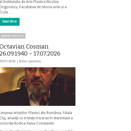
al Institutului de Arte Plastice Nicolae
Grigorescu, Facultatea de istoria artei și a
École …
Read More
galaxia nemuririi
Octavian Cosman
26.09.1940 – 17.07.2026
18/07/2026 |
Nistor Laurențiu
Uniunea Artiștilor Plastici din România, Filiala
Cluj, anunță cu tristețe trecerea în etermitate a
pictoriței Rodica-Xenia Constantin.