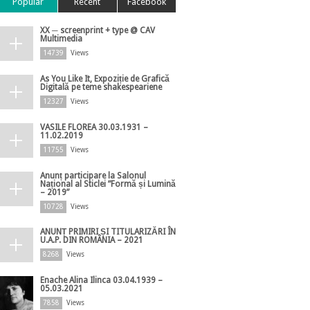
Popular
Recent
Facebook
XX ─ screenprint + type @ CAV
Multimedia
14739
Views
As You Like It, Expoziție de Grafică
Digitală pe teme shakespeariene
12327
Views
VASILE FLOREA 30.03.1931 –
11.02.2019
11755
Views
Anunț participare la Salonul
Național al Sticlei ”Formă și Lumină
– 2019”
10728
Views
ANUNȚ PRIMIRI ȘI TITULARIZĂRI ÎN
U.A.P. DIN ROMÂNIA – 2021
8268
Views
Enache Alina Ilinca 03.04.1939 –
05.03.2021
7858
Views