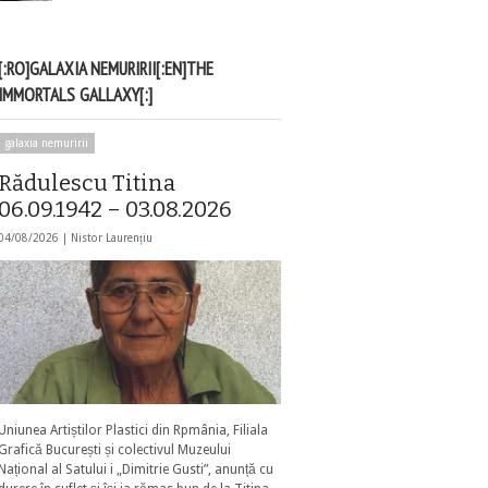
[:RO]GALAXIA NEMURIRII[:EN]THE
IMMORTALS GALLAXY[:]
galaxia nemuririi
Rădulescu Titina
06.09.1942 – 03.08.2026
04/08/2026 |
Nistor Laurențiu
Uniunea Artiștilor Plastici din Rpmânia, Filiala
Grafică București și colectivul Muzeului
Național al Satului i „Dimitrie Gusti”, anunță cu