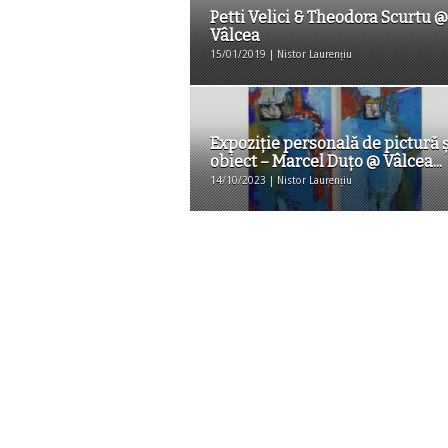
Petti Velici & Theodora Scurtu @
Vâlcea
15/01/2019 | Nistor Laurențiu
Expoziție personală de pictură ș
obiect – Marcel Duţo @ Vâlcea...
14/10/2023 | Nistor Laurențiu