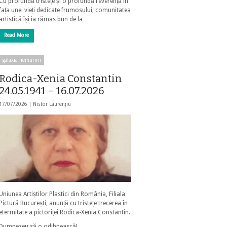
Cu profundă tristețe și o profundă reverență în
fața unei vieți dedicate frumosului, comunitatea
artistică își ia rămas bun de la …
Read More
galaxia nemuririi
Rodica-Xenia Constantin
24.05.1941 – 16.07.2026
17/07/2026 |
Nistor Laurențiu
Uniunea Artiștilor Plastici din România, Filiala
Pictură București, anunță cu tristețe trecerea în
etermitate a pictoriței Rodica-Xenia Constantin.
Dumnezeu să o odihnească!