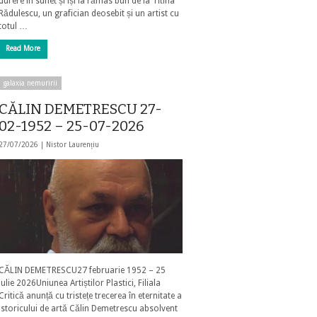
durere în suflet și își ia rămas bun de la Titina
Rădulescu, un grafician deosebit și un artist cu
totul …
Read More
galaxia nemuririi
CĂLIN DEMETRESCU 27-
02-1952 – 25-07-2026
27/07/2026 |
Nistor Laurențiu
CĂLIN DEMETRESCU27 februarie 1952 – 25
iulie 2026Uniunea Artiștilor Plastici, Filiala
Critică anunță cu tristețe trecerea în eternitate a
istoricului de artă Călin Demetrescu absolvent