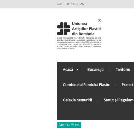
UAP | 07/08/2026
Acasă
București
Teritoriu
Combinatul Fondului Plastic
Primiri 
Galaxia nemuririi
Statut şi Regulam
Râmnicu Vâlcea