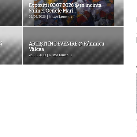
Expoziții 03.07.2026 @ în incinta
Salinei Ocnele Mari...
26/06/2026 | Nistor Laurențiu
i
ARTIȘTI ÎN DEVENIRE @ Râmnicu
Vâlcea
28/05/2019 | Nistor Laurențiu