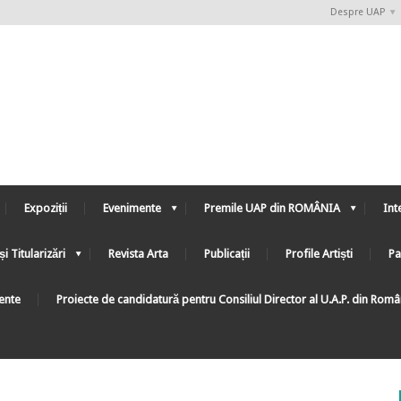
Despre UAP
Expoziții
Evenimente
Premile UAP din ROMÂNIA
Int
și Titularizări
Revista Arta
Publicații
Profile Artiști
Pa
ente
Proiecte de candidatură pentru Consiliul Director al U.A.P. din Rom