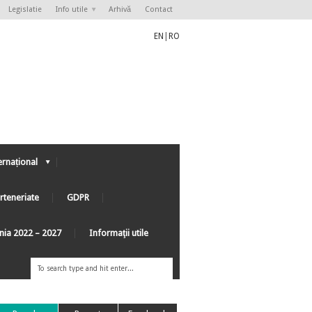
Legislatie
Info utile
Arhivă
Contact
EN
|
RO
ernațional
rteneriate
GDPR
ânia 2022 – 2027
Informaţii utile